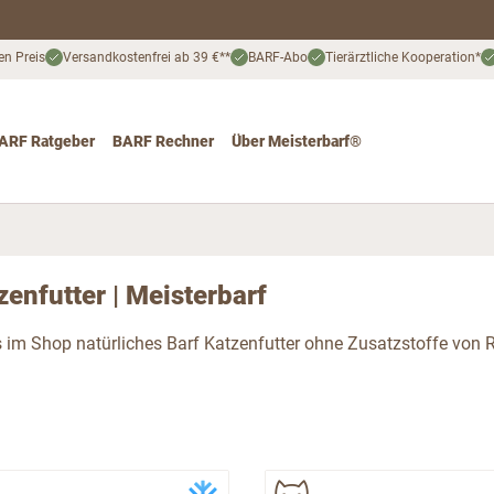
en Preis
Versandkostenfrei ab 39 €**
BARF-Abo
Tierärztliche Kooperation*
ARF Ratgeber
BARF Rechner
Über Meisterbarf®
nd
 for Katze
ggle submenu for Angebote
zenfutter | Meisterbarf
 im Shop natürliches Barf Katzenfutter ohne Zusatzstoffe von Ri