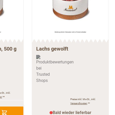
n, 500 g
Lachs gewolft
wSt., inkl.
en
**
Preise inkl. MwSt., inkl.
Versandkosten
**
Bald wieder lieferbar