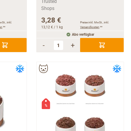
3,28 €
wSt., inkl.
Preise inkl. MwSt., inkl.
en
**
13,12 €
/ 1 kg
Versandkosten
**
Abo verfügbar
-
+
%