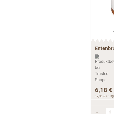
Entenbru
6,18 €
12,36 €
/ 1 kg
-