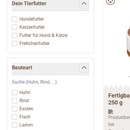
Zur Produktliste springen
Dein Tierfutter
filter
Hundefutter
Katzenfutter
Futter für Hund & Katze
Frettchenfutter
Beuteart
filter
Huhn
Fertigb
Rind
250 g
Exoten
Fisch
Lamm