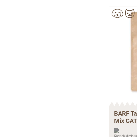
BARF Ta
Mix CAT