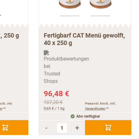
, 250 g
Fertigbarf CAT Menü gewolft,
40 x 250 g
96,48 €
107,20 €
wSt., inkl.
Preise inkl. MwSt., inkl.
en
**
9,65 €
/ 1 kg
Versandkosten
**
Abo verfügbar
-
+