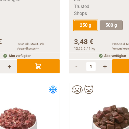
250 g
500 g
€
3,48 €
Preise inkl. MwSt., inkl.
Preise inkl. M
Versandkosten
**
13,92 €
/ 1 kg
Versandkost
Abo verfügbar
Abo verfügbar
+
-
+