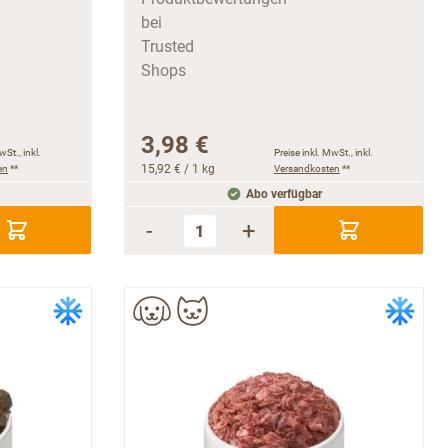
3,98 €
wSt., inkl.
Preise inkl. MwSt., inkl.
en
**
15,92 €
/ 1 kg
Versandkosten
**
Abo verfügbar
-
+