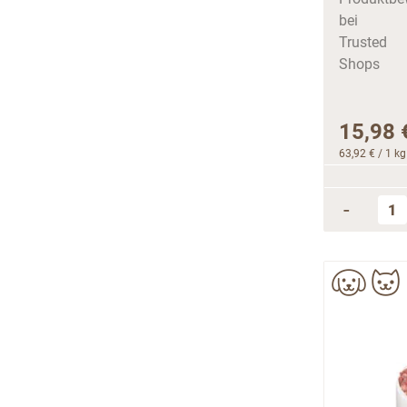
15,98 
63,92 €
/ 1 kg
-