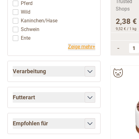
Pferd
Wild
2,38 €
Kaninchen/Hase
Schwein
9,52 €
/ 1 kg
Ente
Zeige mehr+
-
Verarbeitung
filter
Futterart
filter
Empfohlen für
filter