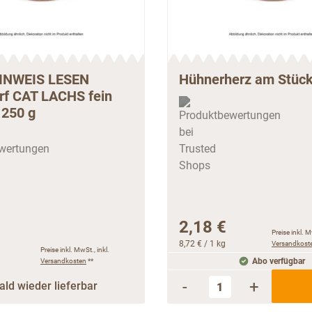
INWEIS LESEN
Hühnerherz am Stück
arf CAT LACHS fein
 250 g
2,18 €
Preise inkl. M
8,72 €
/ 1 kg
Versandkost
Preise inkl. MwSt., inkl.
Versandkosten
**
Abo verfügbar
-
+
ald wieder lieferbar