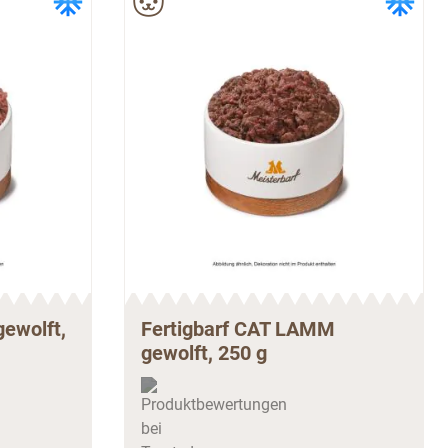
gewolft,
Fertigbarf CAT LAMM
gewolft, 250 g