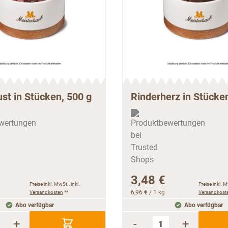
st in Stücken, 500 g
Rinderherz in Stücke
3,48 €
Preise inkl. MwSt., inkl.
Preise inkl. M
Versandkosten
**
6,96 €
/ 1 kg
Versandkost
Abo verfügbar
Abo verfügbar
+
-
+