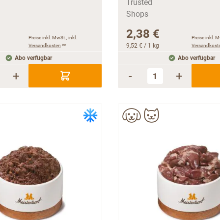
2,38 €
Preise inkl. MwSt., inkl.
Preise inkl. M
Versandkosten
**
9,52 €
/ 1 kg
Versandkost
Abo verfügbar
Abo verfügbar
+
-
+