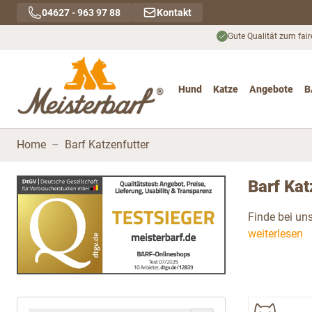
Direkt zum Inhalt
04627 - 963 97 88
Kontakt
Gute Qualität zum fair
Hund
Katze
Angebote
B
Toggle submenu for Hu
Toggle submenu
To
Home
–
Barf Katzenfutter
Barf Kat
Finde bei uns
weiterlesen