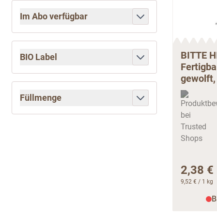
Im Abo verfügbar
filter
BITTE H
BIO Label
Fertigb
filter
gewolft,
Füllmenge
filter
2,38 €
9,52 €
/ 1 kg
B