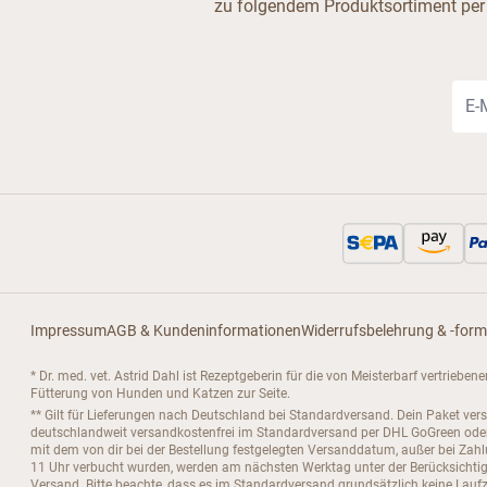
zu folgendem Produktsortiment per
E-Ma
Impressum
AGB & Kundeninformationen
Widerrufsbelehrung & -form
* Dr. med. vet. Astrid Dahl ist Rezeptgeberin für die von Meisterbarf vertrieb
Fütterung von Hunden und Katzen zur Seite.
** Gilt für Lieferungen nach Deutschland bei Standardversand. Dein Paket ver
deutschlandweit versandkostenfrei im Standardversand per DHL GoGreen oder D
mit dem von dir bei der Bestellung festgelegten Versanddatum, außer bei Za
11 Uhr verbucht wurden, werden am nächsten Werktag unter der Berücksichtigu
Versand. Bitte beachte, dass es im Standardversand grundsätzlich keine Laufze