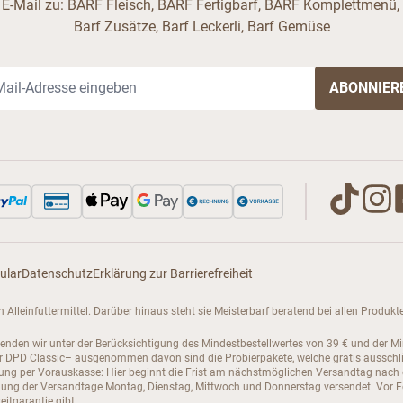
 E-Mail zu: BARF Fleisch, BARF Fertigbarf, BARF Komplettmenü,
Barf Zusätze, Barf Leckerli, Barf Gemüse
il-Adresse
ular
Datenschutz
Erklärung zur Barrierefreiheit
enen Alleinfuttermittel. Darüber hinaus steht sie Meisterbarf beratend bei allen Pro
senden wir unter der Berücksichtigung des Mindestbestellwertes von 39 € und der M
PD Classic– ausgenommen davon sind die Probierpakete, welche gratis ausschließli
hlung per Vorauskasse: Hier beginnt die Frist am nächstmöglichen Versandtag nach
ng der Versandtage Montag, Dienstag, Mittwoch und Donnerstag versendet. Vor Feie
itgarantie gibt.