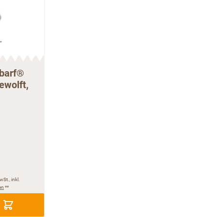
barf®
wolft,
wSt., inkl.
en
**