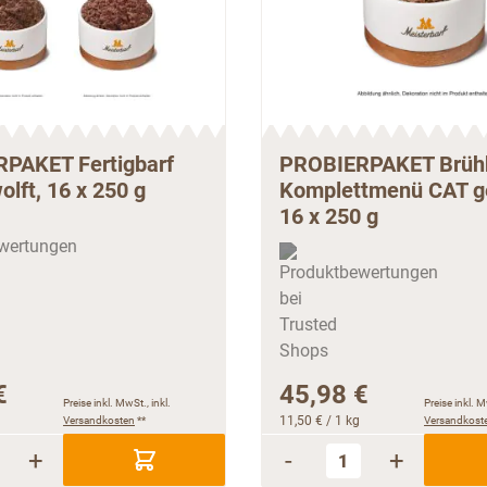
PAKET Fertigbarf
PROBIERPAKET Brüh
lft, 16 x 250 g
Komplettmenü CAT ge
16 x 250 g
€
45,98 €
Preise inkl. MwSt., inkl.
Preise inkl. M
Versandkosten
**
11,50 €
/ 1 kg
Versandkost
+
-
+