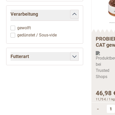
Verarbeitung
filter
gewolft
gedünstet / Sous-vide
PROBIER
CAT gewo
Futterart
filter
46,98 
11,75 €
/ 1 kg
-