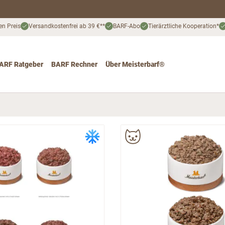
en Preis
Versandkostenfrei ab 39 €**
BARF-Abo
Tierärztliche Kooperation*
ARF Ratgeber
BARF Rechner
Über Meisterbarf®
nd
 for Katze
ggle submenu for Angebote