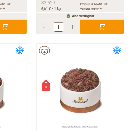
83,52 €
wSt., inkl.
Preise inkl. MwSt., inkl.
en
**
6,61 €
/ 1 kg
Versandkosten
**
Abo verfügbar
-
+
%