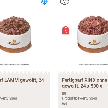
%
arf LAMM gewolft, 24
Fertigbarf RIND ohn
gewolft, 24 x 500 g