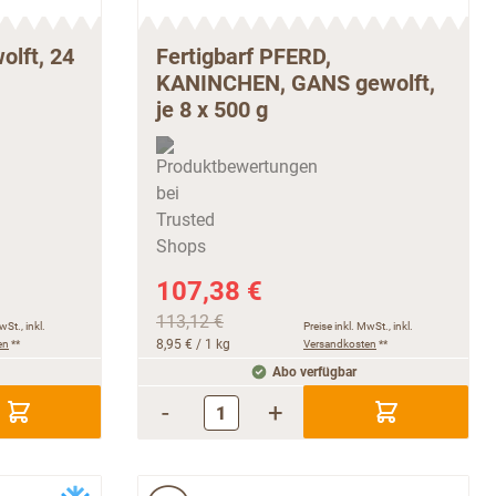
olft, 24
Fertigbarf PFERD,
KANINCHEN, GANS gewolft,
je 8 x 500 g
107,38 €
113,12 €
wSt., inkl.
Preise inkl. MwSt., inkl.
en
**
8,95 €
/ 1 kg
Versandkosten
**
Abo verfügbar
-
+