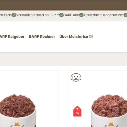
en Preis
Versandkostenfrei ab 39 €**
BARF-Abo
Tierärztliche Kooperation*
ARF Ratgeber
BARF Rechner
Über Meisterbarf®
nd
 for Katze
ggle submenu for Angebote
%