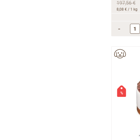
197,56 €
8,08 €
/ 1 kg
-
%