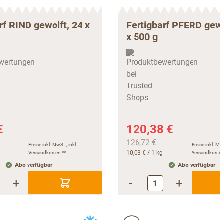
rf RIND gewolft, 24 x
Fertigbarf PFERD gew
x 500 g
€
120,38 €
126,72 €
Preise inkl. MwSt., inkl.
Preise inkl. M
Versandkosten
**
10,03 €
/ 1 kg
Versandkost
Abo verfügbar
Abo verfügbar
+
-
+