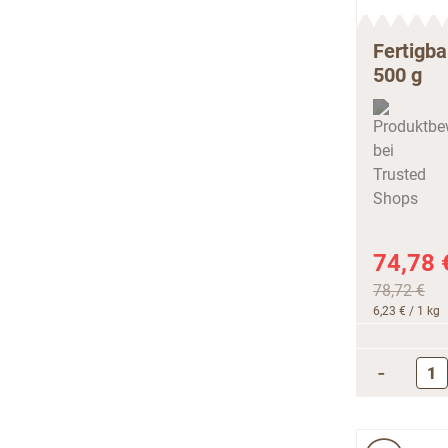
Fertigba
500 g
74,78 
78,72 €
6,23 €
/ 1 kg
-