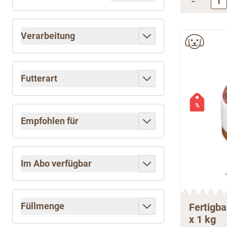
-
Verarbeitung
filter
Futterart
filter
%
Empfohlen für
filter
Im Abo verfügbar
filter
Füllmenge
Fertigba
x 1 kg
filter