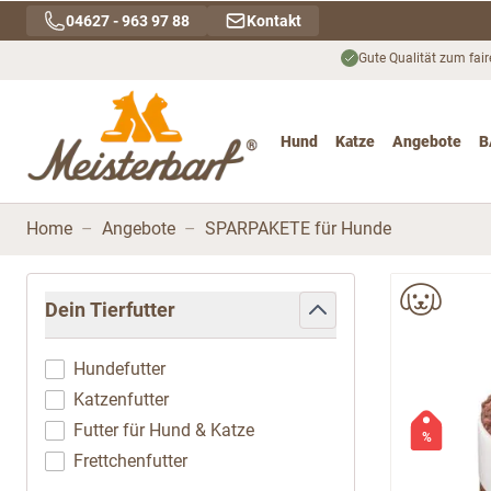
Direkt zum Inhalt
04627 - 963 97 88
Kontakt
Gute Qualität zum fair
Hund
Katze
Angebote
B
Toggle submenu for Hu
Toggle submenu
To
Home
–
Angebote
–
SPARPAKETE für Hunde
Zur Produktliste springen
Dein Tierfutter
filter
Hundefutter
Katzenfutter
Futter für Hund & Katze
%
Frettchenfutter