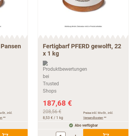
e Pansen
Fertigbarf PFERD gewolft, 22
x 1 kg
187,68 €
208,56 €
wSt., inkl.
Preise inkl. MwSt., inkl.
en
**
8,53 €
/ 1 kg
Versandkosten
**
Abo verfügbar