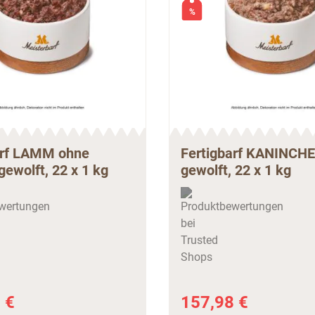
%
arf LAMM ohne
Fertigbarf KANINCH
ewolft, 22 x 1 kg
gewolft, 22 x 1 kg
 €
157,98 €