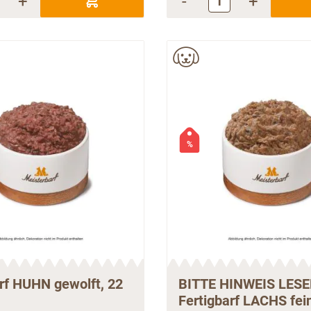
+
-
+
%
rf HUHN gewolft, 22
BITTE HINWEIS LES
Fertigbarf LACHS fei