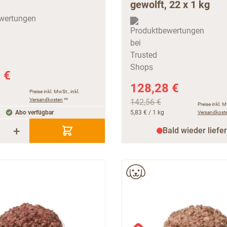
gewolft, 22 x 1 kg
 €
128,28 €
Preise inkl. MwSt., inkl.
Versandkosten
**
142,56 €
Preise inkl. M
Abo verfügbar
5,83 €
/ 1 kg
Versandkost
+
Bald wieder liefe