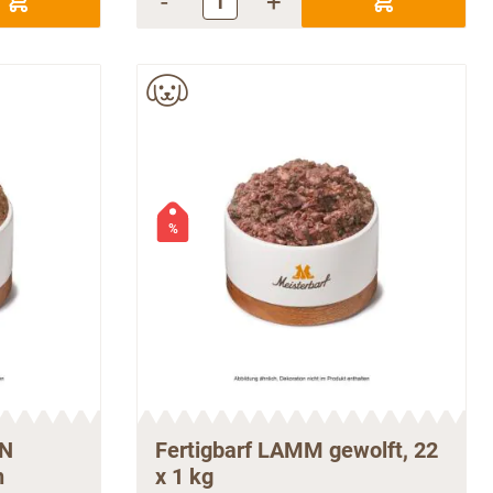
-
+
%
EN
Fertigbarf LAMM gewolft, 22
n
x 1 kg