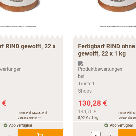
rf RIND gewolft, 22 x
Fertigbarf RIND ohn
gewolft, 22 x 1 kg
 €
130,28 €
144,76 €
Preise inkl. MwSt., inkl.
Preise inkl. M
Versandkosten
**
5,92 €
/ 1 kg
Versandkost
Abo verfügbar
Abo verfügbar