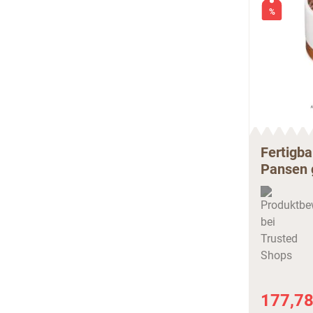
%
Fertigb
Pansen g
177,78