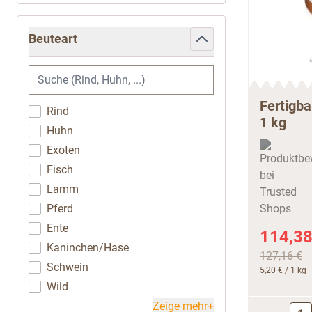
Beuteart
filter
Fertigba
Rind
1 kg
Huhn
Exoten
Fisch
Lamm
Pferd
Ente
114,38
Kaninchen/Hase
127,16 €
Schwein
5,20 €
/ 1 kg
Wild
Zeige mehr+