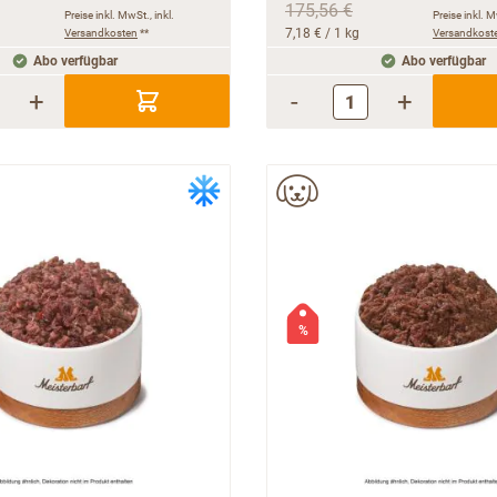
175,56 €
Preise inkl. MwSt., inkl.
Preise inkl. M
Versandkosten
**
7,18 €
/ 1 kg
Versandkost
Abo verfügbar
Abo verfügbar
+
-
+
%