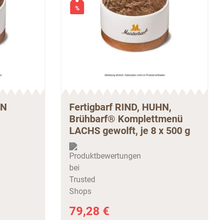
%
EN
Fertigbarf RIND, HUHN,
Brühbarf® Komplettmenü
LACHS gewolft, je 8 x 500 g
79,28 €