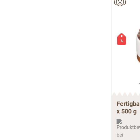
%
Fertigb
x 500 g