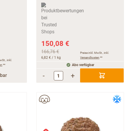
150,08 €
166,76 €
Preise inkl. MwSt., inkl.
6,82 €
/ 1 kg
Versandkosten
**
wSt., inkl.
en
**
Abo verfügbar
-
+
rbar