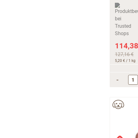
114,38
127,16 €
5,20 €
/ 1 kg
-