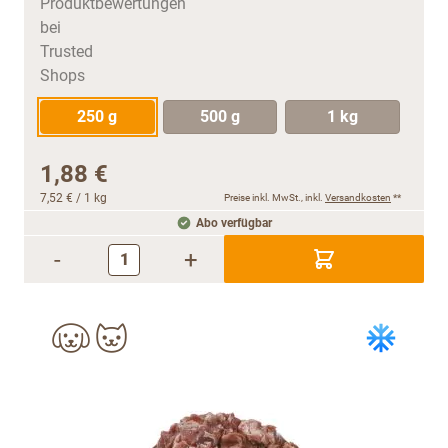
250 g
500 g
1 kg
1,88 €
7,52 €
/ 1 kg
Preise inkl. MwSt., inkl.
Versandkosten
**
Abo verfügbar
-
+