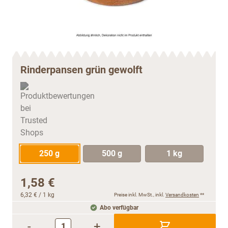
Rinderpansen grün gewolft
250 g
500 g
1 kg
1,58 €
6,32 €
/ 1 kg
Preise inkl. MwSt., inkl.
Versandkosten
**
Abo verfügbar
-
+