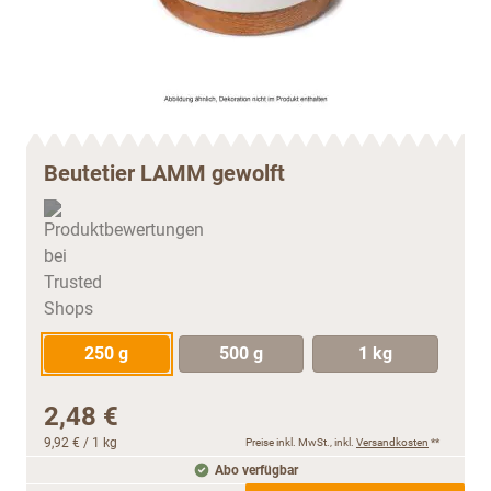
Beutetier LAMM gewolft
250 g
500 g
1 kg
2,48 €
9,92 €
/ 1 kg
Preise inkl. MwSt., inkl.
Versandkosten
**
Abo verfügbar