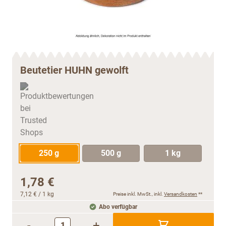
Beutetier HUHN gewolft
250 g
500 g
1 kg
1,78 €
7,12 €
/ 1 kg
Preise inkl. MwSt., inkl.
Versandkosten
**
Abo verfügbar
-
+