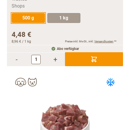
500 g
1 kg
4,48 €
8,96 €
/ 1 kg
Preise inkl. MwSt., inkl.
Versandkosten
**
Abo verfügbar
-
+