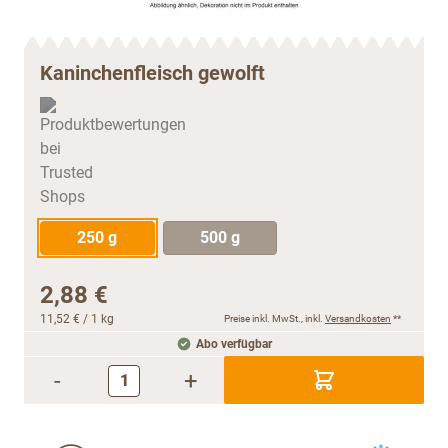
Kaninchenfleisch gewolft
250 g
500 g
2,88 €
11,52 €
/ 1 kg
Preise inkl. MwSt., inkl.
Versandkosten
**
Abo verfügbar
-
+