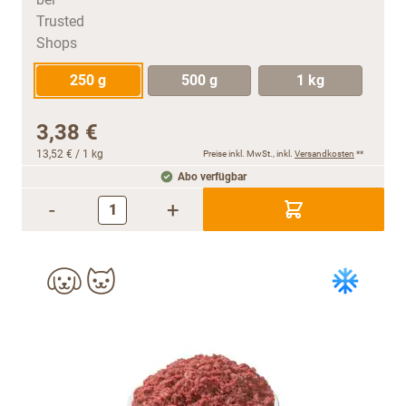
250 g
500 g
1 kg
3,38 €
13,52 €
/ 1 kg
Preise inkl. MwSt., inkl.
Versandkosten
**
Abo verfügbar
-
+