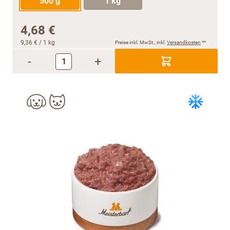
500 g
1 kg
4,68 €
9,36 €
/ 1 kg
Preise inkl. MwSt., inkl.
Versandkosten
**
-
+