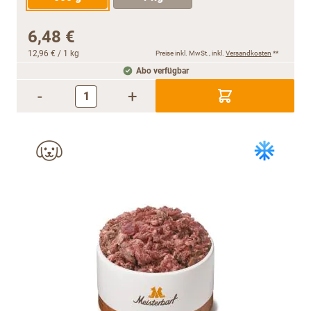
6,48 €
12,96 €
/ 1 kg
Preise inkl. MwSt., inkl.
Versandkosten
**
Abo verfügbar
-
+