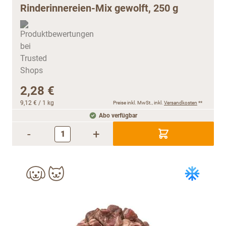
Rinderinnereien-Mix gewolft, 250 g
2,28 €
9,12 €
/ 1 kg
Preise inkl. MwSt., inkl.
Versandkosten
**
Abo verfügbar
-
+