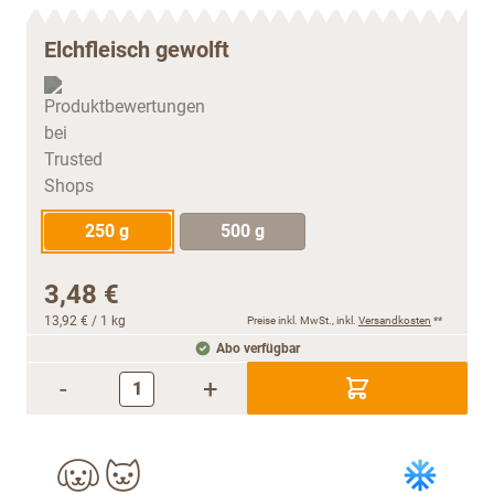
Elchfleisch gewolft
250 g
500 g
3,48 €
13,92 €
/ 1 kg
Preise inkl. MwSt., inkl.
Versandkosten
**
Abo verfügbar
-
+