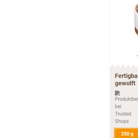
Fertigb
gewolft
250 g