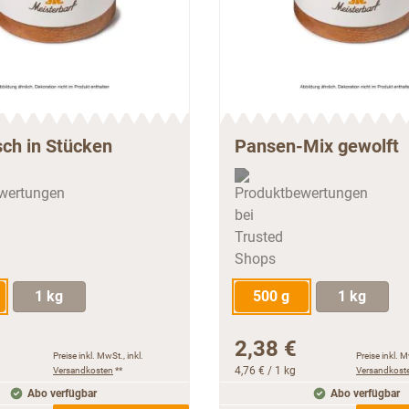
sch in Stücken
Pansen-Mix gewolft
1 kg
500 g
1 kg
2,38 €
Preise inkl. MwSt., inkl.
Preise inkl. M
Versandkosten
**
4,76 €
/ 1 kg
Versandkost
Abo verfügbar
Abo verfügbar