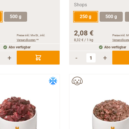
500 g
250 g
500 g
2,08 €
Preise inkl. MwSt., inkl.
Preise inkl. M
Versandkosten
**
8,32 €
/ 1 kg
Versandkost
Abo verfügbar
Abo verfügbar
+
-
+