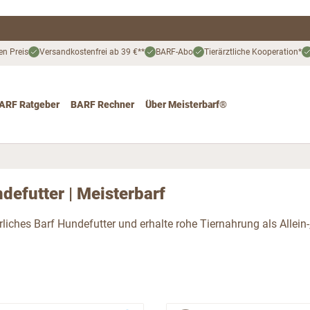
en Preis
Versandkostenfrei ab 39 €**
BARF-Abo
Tierärztliche Kooperation*
ARF Ratgeber
BARF Rechner
Über Meisterbarf®
nd
 for Katze
ggle submenu for Angebote
defutter | Meisterbarf
rliches Barf Hundefutter und erhalte rohe Tiernahrung als Allein-