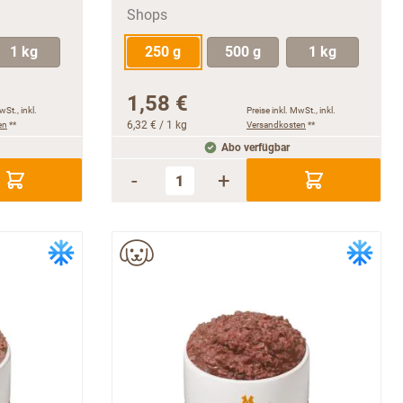
1 kg
250 g
500 g
1 kg
1,58 €
wSt., inkl.
Preise inkl. MwSt., inkl.
en
**
6,32 €
/ 1 kg
Versandkosten
**
Abo verfügbar
-
+