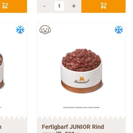
-
+
n
Fertigbarf JUNIOR Rind
gewolft, 500 g