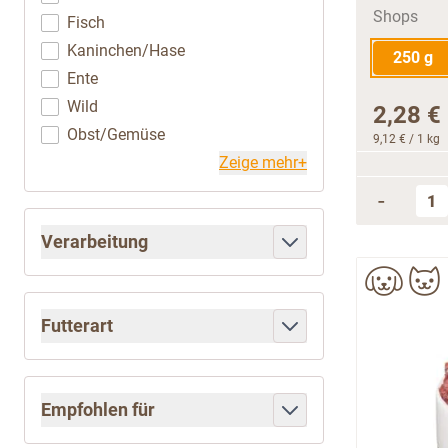
Fisch
Kaninchen/Hase
250 g
Ente
Wild
2,28 €
Obst/Gemüse
9,12 €
/ 1 kg
Zeige mehr+
-
Verarbeitung
filter
Futterart
filter
Empfohlen für
filter