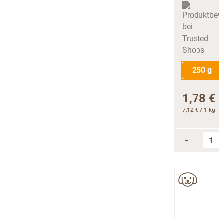
250 g
1,78 €
7,12 €
/ 1 kg
-