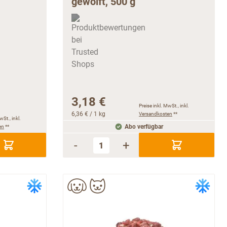
3,18 €
Preise inkl. MwSt., inkl.
6,36 €
/ 1 kg
Versandkosten
**
wSt., inkl.
en
**
Abo verfügbar
-
+