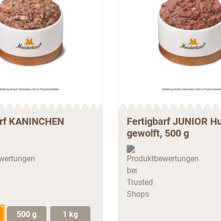
arf KANINCHEN
Fertigbarf JUNIOR H
gewolft, 500 g
500 g
1 kg