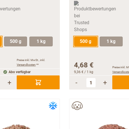
500 g
1 kg
500 g
1 kg
Preise inkl. MwSt., inkl.
4,68 €
Versandkosten
**
Preise inkl. M
Abo verfügbar
9,36 €
/ 1 kg
Versandkost
+
-
+