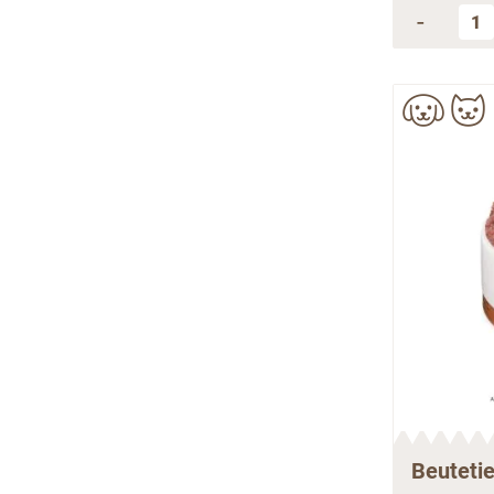
-
Beuteti