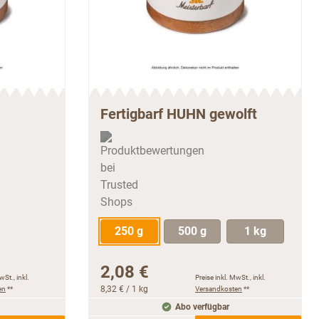
Fertigbarf HUHN gewolft
250 g
500 g
1 kg
2,08 €
wSt., inkl.
Preise inkl. MwSt., inkl.
en
**
8,32 €
/ 1 kg
Versandkosten
**
Abo verfügbar