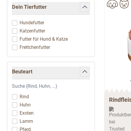
Zur Produktliste springen
Dein Tierfutter
filter
Hundefutter
Katzenfutter
Futter für Hund & Katze
Frettchenfutter
Beuteart
filter
Rind
Rindflei
Huhn
Exoten
Lamm
Pferd