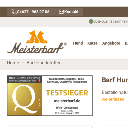
Direkt zum Inhalt
04627 - 963 97 88
Kontakt
Gute Qualität zum fair
Hund
Katze
Angebote
B
Toggle submenu for Hu
Toggle submenu
To
Home
–
Barf Hundefutter
Barf Hun
Bestelle natü
weiterlesen