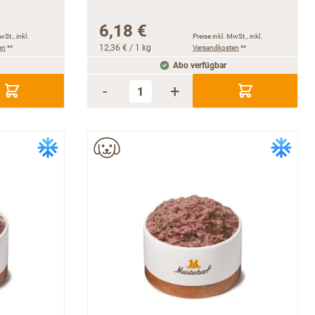
6,18 €
wSt., inkl.
Preise inkl. MwSt., inkl.
en
**
12,36 €
/ 1 kg
Versandkosten
**
Abo verfügbar
-
+