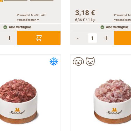
3,18 €
Preise inkl. MwSt., inkl.
Preise inkl. M
Versandkosten
**
6,36 €
/ 1 kg
Versandkost
Abo verfügbar
Abo verfügbar
+
-
+