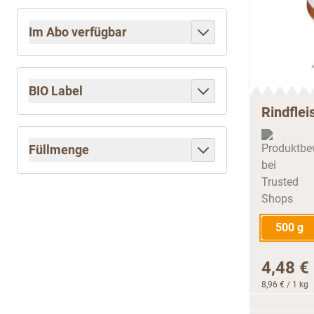
Im Abo verfügbar
filter
BIO Label
filter
Rindflei
Füllmenge
filter
500 g
4,48 €
8,96 €
/ 1 kg