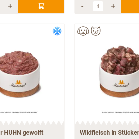
+
-
+
er HUHN gewolft
Wildfleisch in Stücke