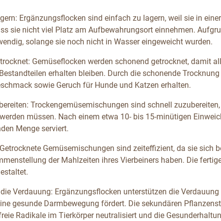
agern: Ergänzungsflocken sind einfach zu lagern, weil sie in ei
ss sie nicht viel Platz am Aufbewahrungsort einnehmen. Aufgru
endig, solange sie noch nicht in Wasser eingeweicht wurden.
rocknet: Gemüseflocken werden schonend getrocknet, damit all
 Bestandteilen erhalten bleiben. Durch die schonende Trocknun
eschmack sowie Geruch für Hunde und Katzen erhalten.
bereiten: Trockengemüsemischungen sind schnell zuzubereiten, 
 werden müssen. Nach einem etwa 10- bis 15-minütigen Einwei
nden Menge serviert.
: Getrocknete Gemüsemischungen sind zeiteffizient, da sie sich be
mmenstellung der Mahlzeiten ihres Vierbeiners haben. Die fert
estaltet.
 die Verdauung: Ergänzungsflocken unterstützen die Verdauung der
 eine gesunde Darmbewegung fördert. Die sekundären Pflanzensto
reie Radikale im Tierkörper neutralisiert und die Gesunderhaltu