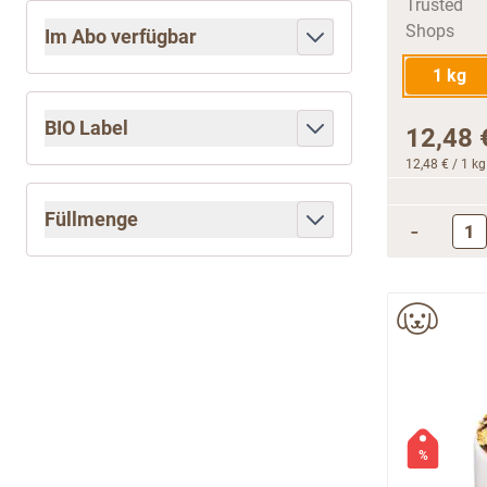
Im Abo verfügbar
filter
1 kg
BIO Label
12,48 
filter
12,48 €
/ 1 kg
Füllmenge
-
filter
%