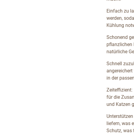
Einfach zu l
werden, soda
Kühlung notw
Schonend get
pflanzlichen
natürliche G
Schnell zuzu
angereichert
in der passe
Zeiteffizient
für die Zusa
und Katzen g
Unterstützen
liefern, was
Schutz, was f