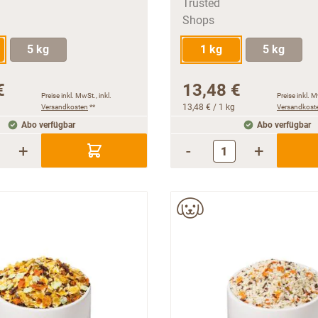
5 kg
1 kg
5 kg
€
13,48 €
Preise inkl. MwSt., inkl.
Preise inkl. M
Versandkosten
**
13,48 €
/ 1 kg
Versandkost
Abo verfügbar
Abo verfügbar
+
-
+