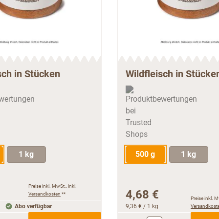
sch in Stücken
Wildfleisch in Stücke
1 kg
500 g
1 kg
Preise inkl. MwSt., inkl.
4,68 €
Versandkosten
**
Preise inkl. M
Abo verfügbar
9,36 €
/ 1 kg
Versandkost