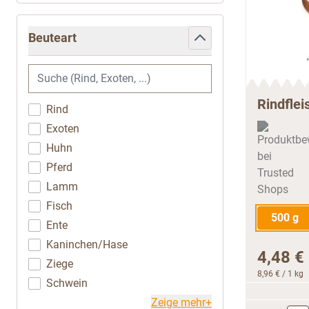
Beuteart
filter
Rindflei
Rind
Exoten
Huhn
Pferd
Lamm
Fisch
500 g
Ente
Kaninchen/Hase
4,48 €
Ziege
8,96 €
/ 1 kg
Schwein
Zeige mehr+