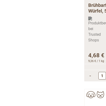
Brühbar
Würfel, 
4,68 €
9,36 €
/ 1 kg
-