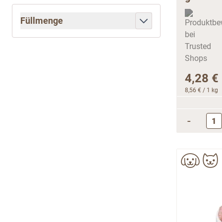
Füllmenge
filter
4,28 €
8,56 €
/ 1 kg
-