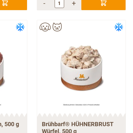
-
+
n, 500 g
Brühbarf® HÜHNERBRUST
Würfel, 500 g