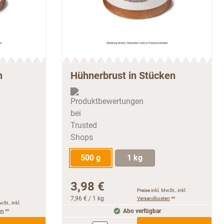
n
Hühnerbrust in Stücken
500 g
1 kg
3,98 €
Preise inkl. MwSt., inkl.
7,96 €
/ 1 kg
Versandkosten
**
wSt., inkl.
en
**
Abo verfügbar