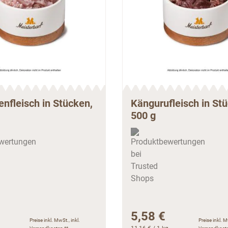
nfleisch in Stücken,
Kängurufleisch in St
500 g
5,58 €
Preise inkl. MwSt., inkl.
Preise inkl. M