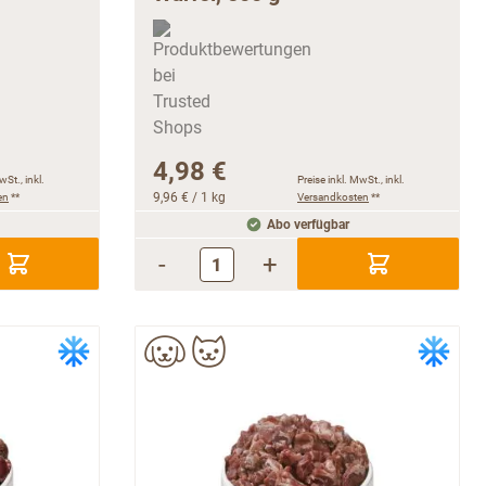
4,98 €
wSt., inkl.
Preise inkl. MwSt., inkl.
en
**
9,96 €
/ 1 kg
Versandkosten
**
Abo verfügbar
-
+