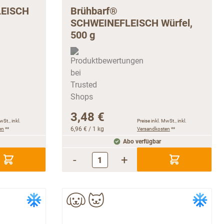
LEISCH
Brühbarf®
SCHWEINEFLEISCH Würfel,
500 g
3,48 €
wSt., inkl.
Preise inkl. MwSt., inkl.
en
**
6,96 €
/ 1 kg
Versandkosten
**
Abo verfügbar
-
+