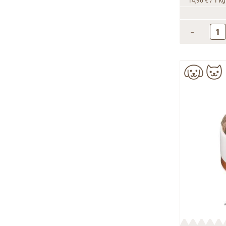
14,96 €
/ 1 kg
-