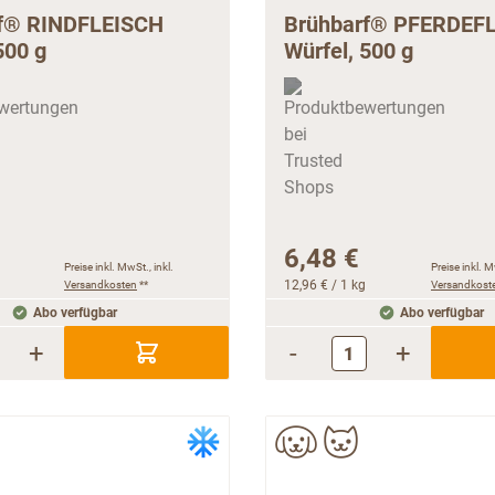
f® RINDFLEISCH
Brühbarf® PFERDEF
500 g
Würfel, 500 g
6,48 €
Preise inkl. MwSt., inkl.
Preise inkl. M
Versandkosten
**
12,96 €
/ 1 kg
Versandkost
Abo verfügbar
Abo verfügbar
+
-
+