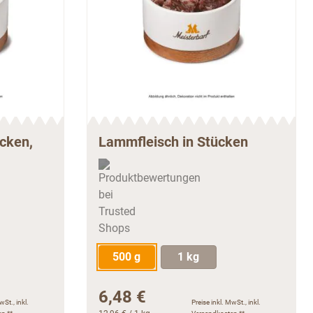
ücken,
Lammfleisch in Stücken
500 g
1 kg
6,48 €
wSt., inkl.
Preise inkl. MwSt., inkl.