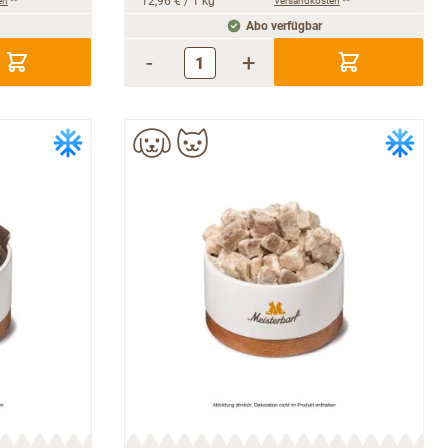
en
**
12,96 €
/ 1 kg
Versandkosten
**
Abo verfügbar
-
+