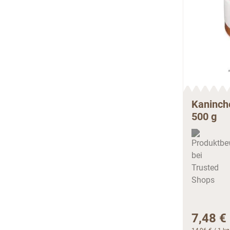
Kaninche
500 g
7,48 €