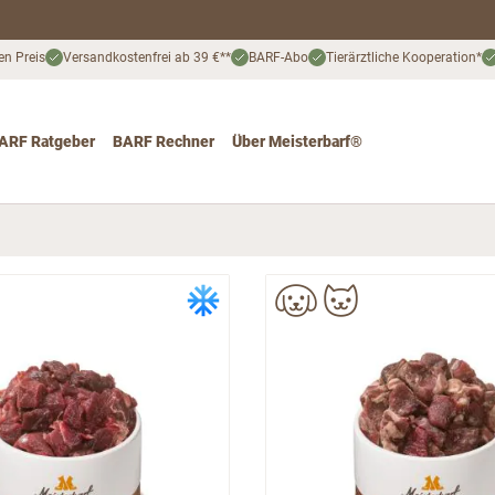
en Preis
Versandkostenfrei ab 39 €**
BARF-Abo
Tierärztliche Kooperation*
ARF Ratgeber
BARF Rechner
Über Meisterbarf®
nd
 for Katze
ggle submenu for Angebote