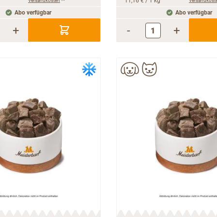
Versandkosten
**
11,16 €
/ 1 kg
Versandkost
Abo verfügbar
Abo verfügbar
+
-
+