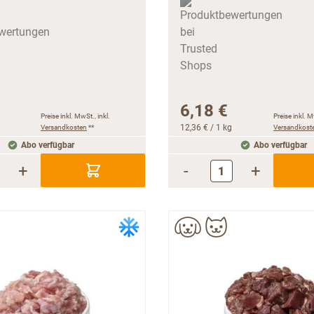
6,18 €
Preise inkl. MwSt., inkl.
Preise inkl. M
Versandkosten
**
12,36 €
/ 1 kg
Versandkost
Abo verfügbar
Abo verfügbar
+
-
+