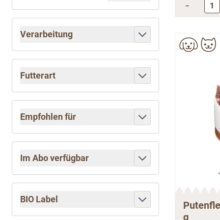
-
Verarbeitung
filter
Futterart
filter
Empfohlen für
filter
Im Abo verfügbar
filter
BIO Label
Putenfle
filter
g