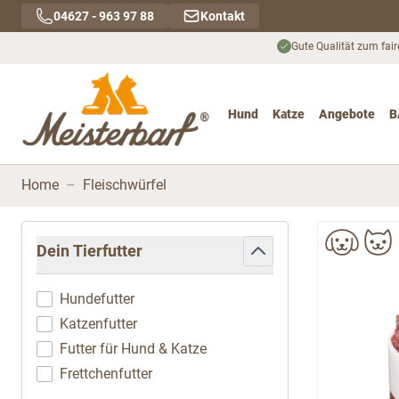
Direkt zum Inhalt
04627 - 963 97 88
Kontakt
Gute Qualität zum fair
Hund
Katze
Angebote
B
Toggle submenu for Hu
Toggle submenu
To
Home
–
Fleischwürfel
Zur Produktliste springen
Dein Tierfutter
filter
Hundefutter
Katzenfutter
Futter für Hund & Katze
Frettchenfutter