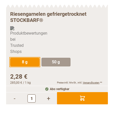
Riesengarnelen gefriergetrocknet
STOCKBARF®
8 g
50 g
2,28 €
285,00 €
/ 1 kg
Preise inkl. MwSt., inkl.
Versandkosten
**
Abo verfügbar
-
+