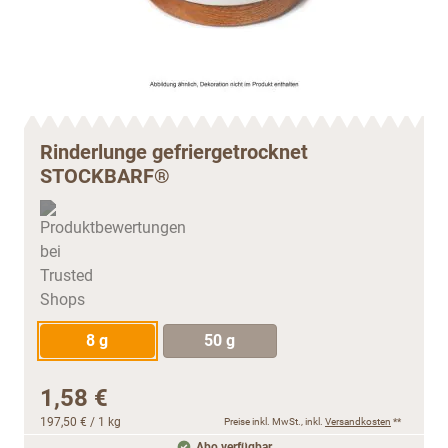
Rinderlunge gefriergetrocknet
STOCKBARF®
8 g
50 g
1,58 €
197,50 €
/ 1 kg
Preise inkl. MwSt., inkl.
Versandkosten
**
Abo verfügbar