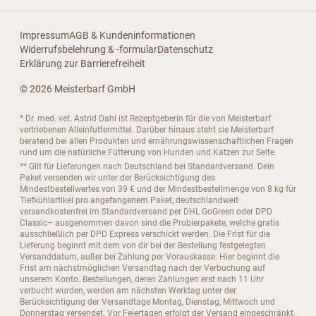
Impressum
AGB & Kundeninformationen
Widerrufsbelehrung & -formular
Datenschutz
Erklärung zur Barrierefreiheit
© 2026 Meisterbarf GmbH
* Dr. med. vet. Astrid Dahl ist Rezeptgeberin für die von Meisterbarf
vertriebenen Alleinfuttermittel. Darüber hinaus steht sie Meisterbarf
beratend bei allen Produkten und ernährungswissenschaftlichen Fragen
rund um die natürliche Fütterung von Hunden und Katzen zur Seite.
** Gilt für Lieferungen nach Deutschland bei Standardversand. Dein
Paket versenden wir unter der Berücksichtigung des
Mindestbestellwertes von 39 € und der Mindestbestellmenge von 8 kg für
Tiefkühlartikel pro angefangenem Paket, deutschlandweit
versandkostenfrei im Standardversand per DHL GoGreen oder DPD
Classic– ausgenommen davon sind die Probierpakete, welche gratis
ausschließlich per DPD Express verschickt werden. Die Frist für die
Lieferung beginnt mit dem von dir bei der Bestellung festgelegten
Versanddatum, außer bei Zahlung per Vorauskasse: Hier beginnt die
Frist am nächstmöglichen Versandtag nach der Verbuchung auf
unserem Konto. Bestellungen, deren Zahlungen erst nach 11 Uhr
verbucht wurden, werden am nächsten Werktag unter der
Berücksichtigung der Versandtage Montag, Dienstag, Mittwoch und
Donnerstag versendet. Vor Feiertagen erfolgt der Versand eingeschränkt,