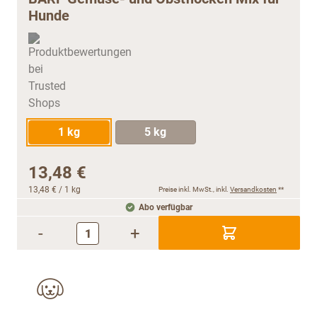
Hunde
1 kg
5 kg
13,48 €
13,48 €
/ 1 kg
Preise inkl. MwSt., inkl.
Versandkosten
**
Abo verfügbar
-
+