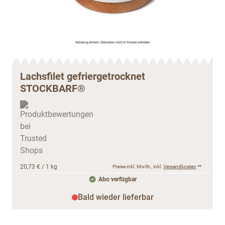
Lachsfilet gefriergetrocknet
STOCKBARF®
20,73 €
/ 1 kg
Preise inkl. MwSt., inkl.
Versandkosten
**
Abo verfügbar
Bald wieder lieferbar