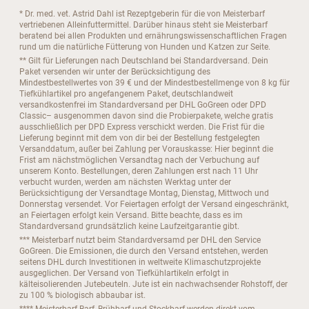
* Dr. med. vet. Astrid Dahl ist Rezeptgeberin für die von Meisterbarf
vertriebenen Alleinfuttermittel. Darüber hinaus steht sie Meisterbarf
beratend bei allen Produkten und ernährungswissenschaftlichen Fragen
rund um die natürliche Fütterung von Hunden und Katzen zur Seite.
** Gilt für Lieferungen nach Deutschland bei Standardversand. Dein
Paket versenden wir unter der Berücksichtigung des
Mindestbestellwertes von 39 € und der Mindestbestellmenge von 8 kg für
Tiefkühlartikel pro angefangenem Paket, deutschlandweit
versandkostenfrei im Standardversand per DHL GoGreen oder DPD
Classic– ausgenommen davon sind die Probierpakete, welche gratis
ausschließlich per DPD Express verschickt werden. Die Frist für die
Lieferung beginnt mit dem von dir bei der Bestellung festgelegten
Versanddatum, außer bei Zahlung per Vorauskasse: Hier beginnt die
Frist am nächstmöglichen Versandtag nach der Verbuchung auf
unserem Konto. Bestellungen, deren Zahlungen erst nach 11 Uhr
verbucht wurden, werden am nächsten Werktag unter der
Berücksichtigung der Versandtage Montag, Dienstag, Mittwoch und
Donnerstag versendet. Vor Feiertagen erfolgt der Versand eingeschränkt,
an Feiertagen erfolgt kein Versand. Bitte beachte, dass es im
Standardversand grundsätzlich keine Laufzeitgarantie gibt.
*** Meisterbarf nutzt beim Standardversamd per DHL den Service
GoGreen. Die Emissionen, die durch den Versand entstehen, werden
seitens DHL durch Investitionen in weltweite Klimaschutzprojekte
ausgeglichen. Der Versand von Tiefkühlartikeln erfolgt in
kälteisolierenden Jutebeuteln. Jute ist ein nachwachsender Rohstoff, der
zu 100 % biologisch abbaubar ist.