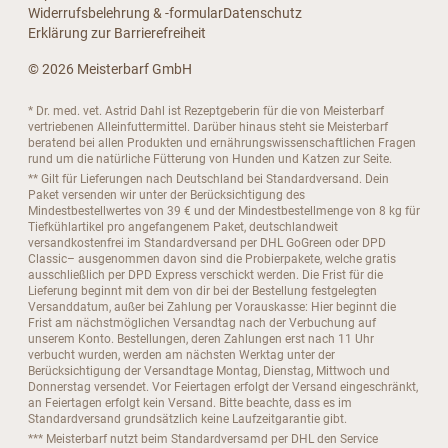
Widerrufsbelehrung & -formular
Datenschutz
Erklärung zur Barrierefreiheit
© 2026 Meisterbarf GmbH
* Dr. med. vet. Astrid Dahl ist Rezeptgeberin für die von Meisterbarf
vertriebenen Alleinfuttermittel. Darüber hinaus steht sie Meisterbarf
beratend bei allen Produkten und ernährungswissenschaftlichen Fragen
rund um die natürliche Fütterung von Hunden und Katzen zur Seite.
** Gilt für Lieferungen nach Deutschland bei Standardversand. Dein
Paket versenden wir unter der Berücksichtigung des
Mindestbestellwertes von 39 € und der Mindestbestellmenge von 8 kg für
Tiefkühlartikel pro angefangenem Paket, deutschlandweit
versandkostenfrei im Standardversand per DHL GoGreen oder DPD
Classic– ausgenommen davon sind die Probierpakete, welche gratis
ausschließlich per DPD Express verschickt werden. Die Frist für die
Lieferung beginnt mit dem von dir bei der Bestellung festgelegten
Versanddatum, außer bei Zahlung per Vorauskasse: Hier beginnt die
Frist am nächstmöglichen Versandtag nach der Verbuchung auf
unserem Konto. Bestellungen, deren Zahlungen erst nach 11 Uhr
verbucht wurden, werden am nächsten Werktag unter der
Berücksichtigung der Versandtage Montag, Dienstag, Mittwoch und
Donnerstag versendet. Vor Feiertagen erfolgt der Versand eingeschränkt,
an Feiertagen erfolgt kein Versand. Bitte beachte, dass es im
Standardversand grundsätzlich keine Laufzeitgarantie gibt.
*** Meisterbarf nutzt beim Standardversamd per DHL den Service