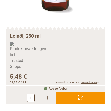
Leinöl, 250 ml
5,48 €
21,92 €
/ 1 l
Preise inkl. MwSt., inkl.
Versandkosten
**
Abo verfügbar
-
+