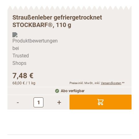
Straußenleber gefriergetrocknet
STOCKBARF®, 110 g
7,48 €
68,00 €
/ 1 kg
Preise inkl. MwSt., inkl.
Versandkosten
**
Abo verfügbar
-
+