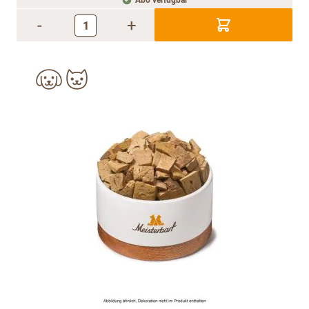
Abo verfügbar
-
+