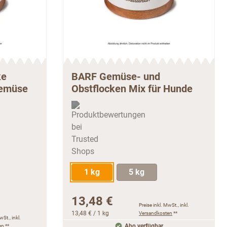
ke
BARF Gemüse- und
Gemüse
Obstflocken Mix für Hunde
1 kg
5 kg
13,48 €
Preise inkl. MwSt., inkl.
13,48 €
/ 1 kg
Versandkosten
**
wSt., inkl.
en
**
Abo verfügbar