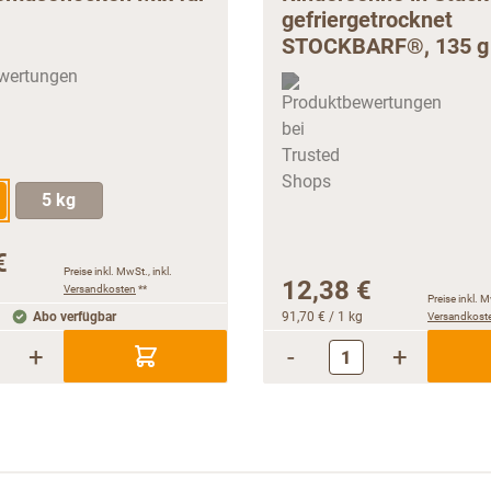
gefriergetrocknet
STOCKBARF®, 135 g
5 kg
€
Preise inkl. MwSt., inkl.
12,38 €
Versandkosten
**
Preise inkl. M
Abo verfügbar
91,70 €
/ 1 kg
Versandkost
+
-
+