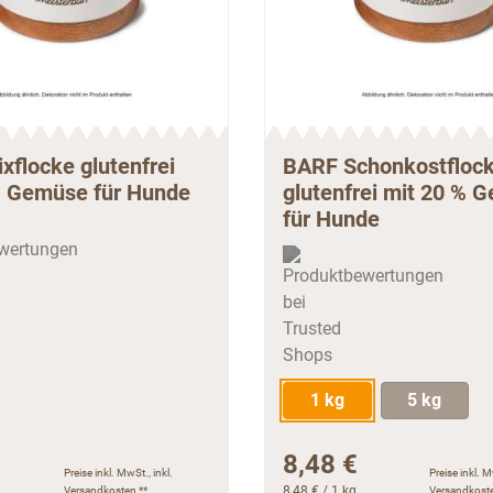
flocke glutenfrei
BARF Schonkostfloc
% Gemüse für Hunde
glutenfrei mit 20 % 
für Hunde
1 kg
5 kg
8,48 €
Preise inkl. MwSt., inkl.
Preise inkl. M
Versandkosten
**
8,48 €
/ 1 kg
Versandkost