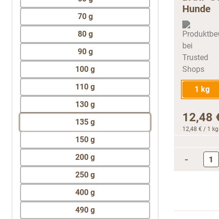
Hunde
70 g
80 g
90 g
100 g
110 g
1 kg
130 g
12,48 
135 g
12,48 €
/ 1 kg
150 g
200 g
-
250 g
400 g
490 g