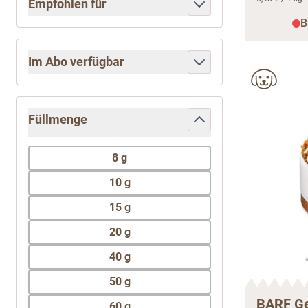
Empfohlen für
filter
B
Im Abo verfügbar
filter
Füllmenge
filter
8 g
10 g
15 g
20 g
40 g
50 g
BARF Ge
60 g