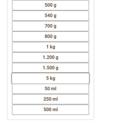
500 g
540 g
700 g
800 g
1 kg
1.200 g
1.500 g
5 kg
50 ml
250 ml
500 ml