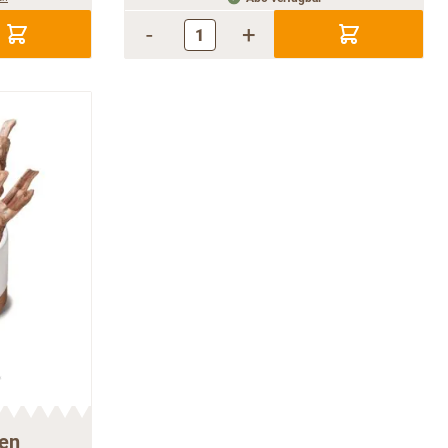
-
+
ken