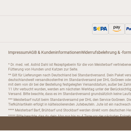
Impressum
AGB & Kundeninformationen
Widerrufsbelehrung & -form
* Dr. med. vet. Astrid Dahl ist Rezeptgeberin für die von Meisterbarf vertrieb
Fütterung von Hunden und Katzen zur Seite.
** Gilt für Lieferungen nach Deutschland bei Standardversand. Dein Paket ver
deutschlandweit versandkostenfrei im Standardversand per DHL GoGreen oder D
mit dem von dir bei der Bestellung festgelegten Versanddatum, außer bei Za
11 Uhr verbucht wurden, werden am nächsten Werktag unter der Berücksichtigu
Versand. Bitte beachte, dass es im Standardversand grundsätzlich keine Laufze
*** Meisterbarf nutzt beim Standardversamd per DHL den Service GoGreen. Die
Tiefkühlartikeln erfolgt in kälteisolierenden Jutebeuteln. Jute ist ein nachwac
**** Meisterbarf Barf, Brühbarf und Stockbarf werden direkt vom deutschen Her
***** Bitte beachte, das du dein Abo nur bis zu 4 Tage vor der nächsten Folge