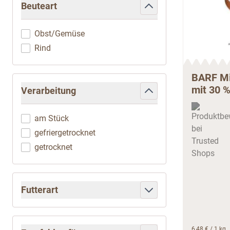
Beuteart
filter
Obst/Gemüse
Rind
BARF Mix
mit 30 
Verarbeitung
filter
am Stück
gefriergetrocknet
getrocknet
Futterart
filter
6,48 €
/ 1 kg