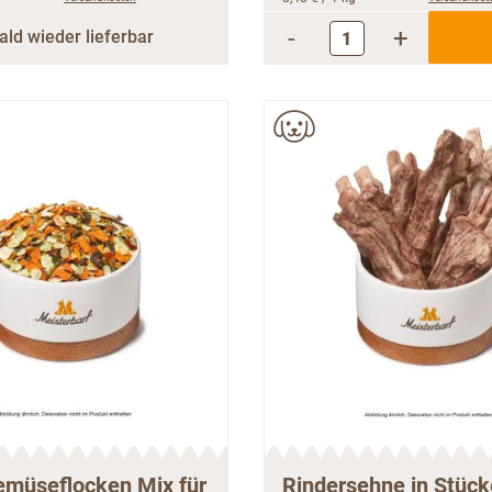
-
+
ald wieder lieferbar
müseflocken Mix für
Rindersehne in Stüc