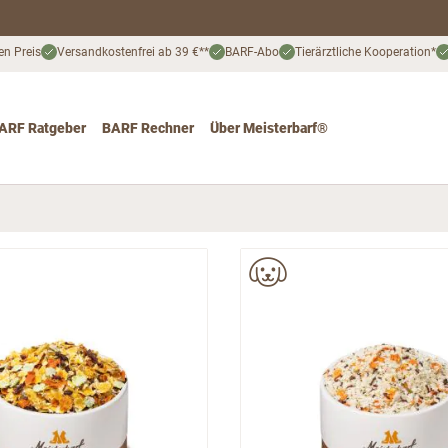
en Preis
Versandkostenfrei ab 39 €**
BARF-Abo
Tierärztliche Kooperation*
ARF Ratgeber
BARF Rechner
Über Meisterbarf®
nd
 for Katze
ggle submenu for Angebote