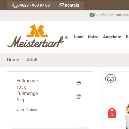
Direkt zum Inhalt
04627 - 963 97 88
Kontakt
Gute Qualität zum fair
Hund
Katze
Angebote
B
Toggle submenu for Hu
Toggle submenu
To
Home
–
Adult
Füllmenge
135 g
Füllmenge
5 kg
Alles löschen
%
Zur Produktliste springen