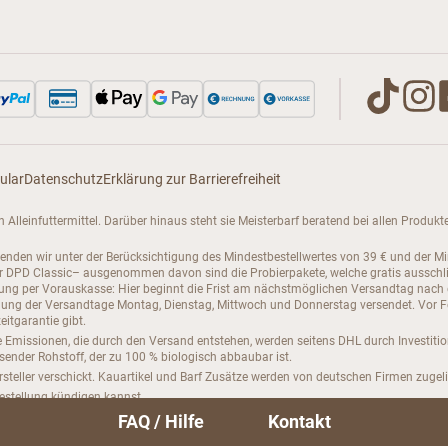
ular
Datenschutz
Erklärung zur Barrierefreiheit
enen Alleinfuttermittel. Darüber hinaus steht sie Meisterbarf beratend bei allen Pro
senden wir unter der Berücksichtigung des Mindestbestellwertes von 39 € und der M
PD Classic– ausgenommen davon sind die Probierpakete, welche gratis ausschließli
hlung per Vorauskasse: Hier beginnt die Frist am nächstmöglichen Versandtag nach
ng der Versandtage Montag, Dienstag, Mittwoch und Donnerstag versendet. Vor Feie
itgarantie gibt.
 Emissionen, die durch den Versand entstehen, werden seitens DHL durch Investiti
hsender Rohstoff, der zu 100 % biologisch abbaubar ist.
steller verschickt. Kauartikel und Barf Zusätze werden von deutschen Firmen zugeli
bestellung kündigen kannst.
FAQ / Hilfe
Kontakt