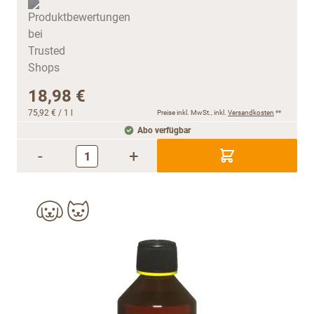
18,98 €
75,92 €
/ 1 l
Preise inkl. MwSt., inkl.
Versandkosten
**
Abo verfügbar
-
+