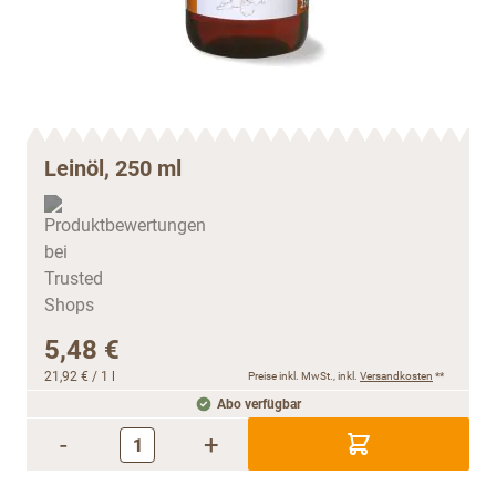
Leinöl, 250 ml
5,48 €
21,92 €
/ 1 l
Preise inkl. MwSt., inkl.
Versandkosten
**
Abo verfügbar
-
+