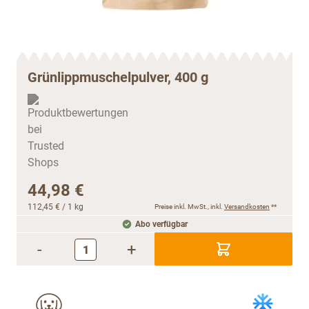
Grünlippmuschelpulver, 400 g
44,98 €
112,45 €
/ 1 kg
Preise inkl. MwSt., inkl.
Versandkosten
**
Abo verfügbar
-
+