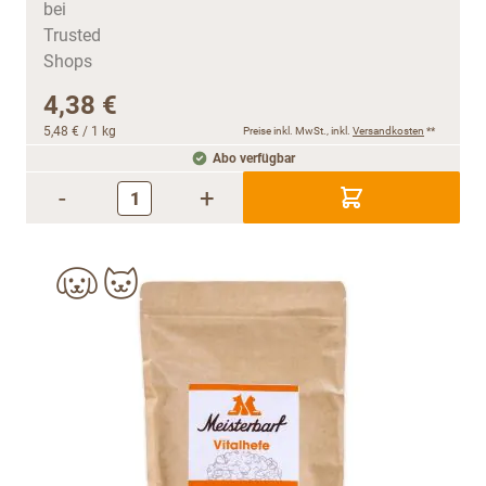
4,38 €
5,48 €
/ 1 kg
Preise inkl. MwSt., inkl.
Versandkosten
**
Abo verfügbar
-
+