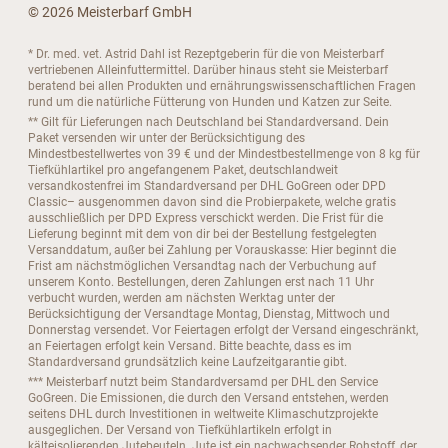
© 2026 Meisterbarf GmbH
* Dr. med. vet. Astrid Dahl ist Rezeptgeberin für die von Meisterbarf
vertriebenen Alleinfuttermittel. Darüber hinaus steht sie Meisterbarf
beratend bei allen Produkten und ernährungswissenschaftlichen Fragen
rund um die natürliche Fütterung von Hunden und Katzen zur Seite.
** Gilt für Lieferungen nach Deutschland bei Standardversand. Dein
Paket versenden wir unter der Berücksichtigung des
Mindestbestellwertes von 39 € und der Mindestbestellmenge von 8 kg für
Tiefkühlartikel pro angefangenem Paket, deutschlandweit
versandkostenfrei im Standardversand per DHL GoGreen oder DPD
Classic– ausgenommen davon sind die Probierpakete, welche gratis
ausschließlich per DPD Express verschickt werden. Die Frist für die
Lieferung beginnt mit dem von dir bei der Bestellung festgelegten
Versanddatum, außer bei Zahlung per Vorauskasse: Hier beginnt die
Frist am nächstmöglichen Versandtag nach der Verbuchung auf
unserem Konto. Bestellungen, deren Zahlungen erst nach 11 Uhr
verbucht wurden, werden am nächsten Werktag unter der
Berücksichtigung der Versandtage Montag, Dienstag, Mittwoch und
Donnerstag versendet. Vor Feiertagen erfolgt der Versand eingeschränkt,
an Feiertagen erfolgt kein Versand. Bitte beachte, dass es im
Standardversand grundsätzlich keine Laufzeitgarantie gibt.
*** Meisterbarf nutzt beim Standardversamd per DHL den Service
GoGreen. Die Emissionen, die durch den Versand entstehen, werden
seitens DHL durch Investitionen in weltweite Klimaschutzprojekte
ausgeglichen. Der Versand von Tiefkühlartikeln erfolgt in
kälteisolierenden Jutebeuteln. Jute ist ein nachwachsender Rohstoff, der