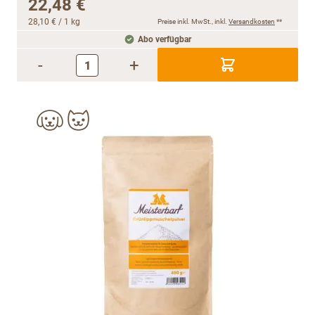
22,48 €
28,10 €
/ 1 kg
Preise inkl. MwSt., inkl.
Versandkosten
**
Abo verfügbar
-
+