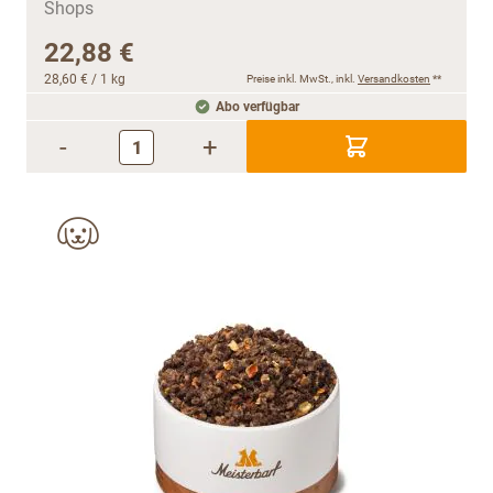
22,88 €
28,60 €
/ 1 kg
Preise inkl. MwSt., inkl.
Versandkosten
**
Abo verfügbar
-
+