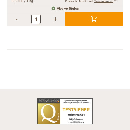
83,60 €
/ 1 kg
Preise inkl. MwSt., inkl.
Versandkosten
**
Abo verfügbar
-
+