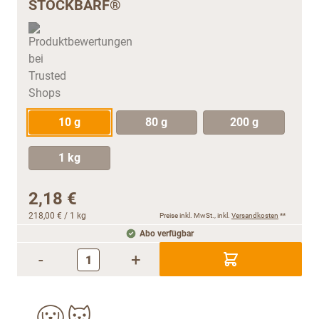
STOCKBARF®
10 g
80 g
200 g
1 kg
2,18 €
218,00 €
/ 1 kg
Preise inkl. MwSt., inkl.
Versandkosten
**
Abo verfügbar
-
+