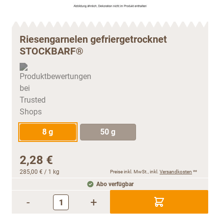
Riesengarnelen gefriergetrocknet
STOCKBARF®
8 g
50 g
2,28 €
285,00 €
/ 1 kg
Preise inkl. MwSt., inkl.
Versandkosten
**
Abo verfügbar
-
+