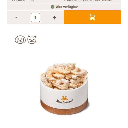
Abo verfügbar
-
+