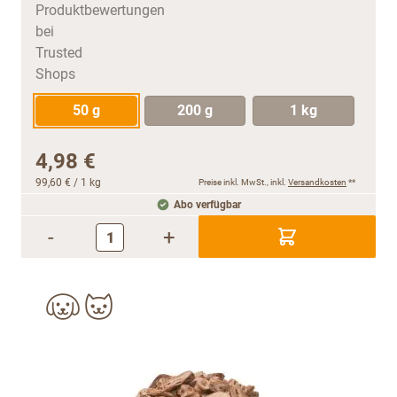
50 g
200 g
1 kg
4,98 €
99,60 €
/ 1 kg
Preise inkl. MwSt., inkl.
Versandkosten
**
Abo verfügbar
-
+