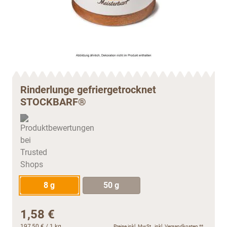
Rinderlunge gefriergetrocknet
STOCKBARF®
8 g
50 g
1,58 €
197,50 €
/ 1 kg
Preise inkl. MwSt., inkl.
Versandkosten
**