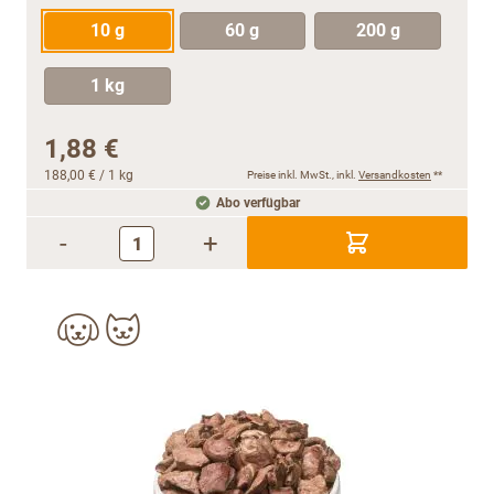
10 g
60 g
200 g
1 kg
1,88 €
188,00 €
/ 1 kg
Preise inkl. MwSt., inkl.
Versandkosten
**
Abo verfügbar
-
+