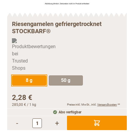
Riesengarnelen gefriergetrocknet
STOCKBARF®
8 g
50 g
2,28 €
285,00 €
/ 1 kg
Preise inkl. MwSt., inkl.
Versandkosten
**
Abo verfügbar
-
+