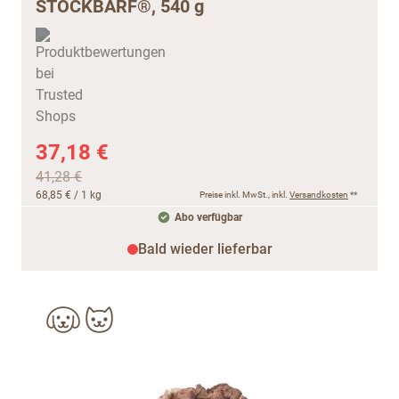
STOCKBARF®, 540 g
37,18 €
41,28 €
68,85 €
/ 1 kg
Preise inkl. MwSt., inkl.
Versandkosten
**
Abo verfügbar
Bald wieder lieferbar