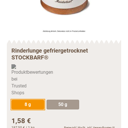
Rinderlunge gefriergetrocknet
STOCKBARF®
8 g
50 g
1,58 €
197,50 €
/ 1 kg
Preise inkl. MwSt., inkl.
Versandkosten
**