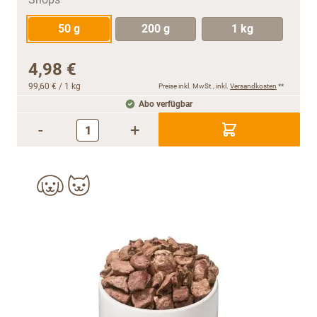
50 g
200 g
1 kg
4,98 €
99,60 €
/ 1 kg
Preise inkl. MwSt., inkl.
Versandkosten
**
Abo verfügbar
-
+