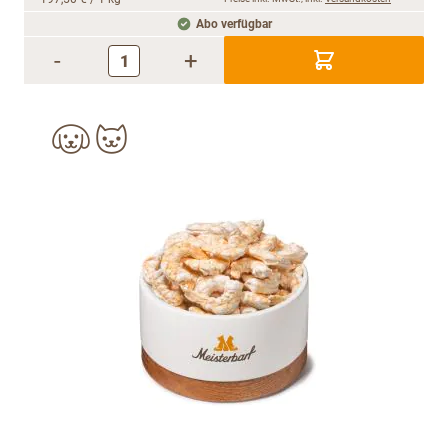
Abo verfügbar
-
+