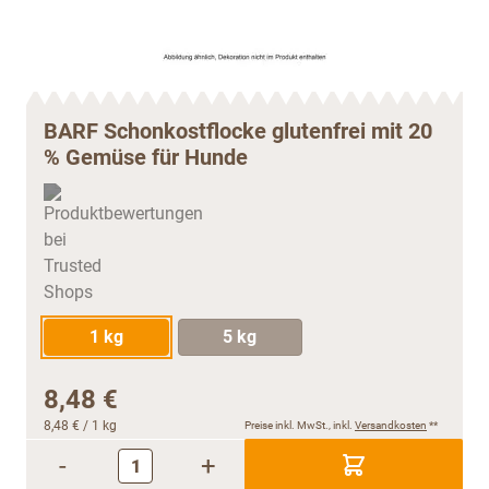
BARF Schonkostflocke glutenfrei mit 20
% Gemüse für Hunde
1 kg
5 kg
8,48 €
8,48 €
/ 1 kg
Preise inkl. MwSt., inkl.
Versandkosten
**
-
+