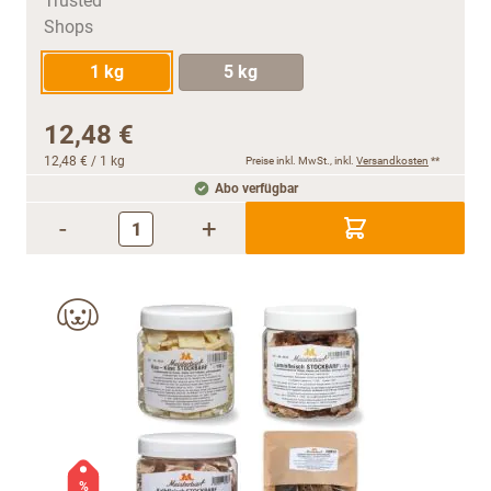
1 kg
5 kg
12,48 €
12,48 €
/ 1 kg
Preise inkl. MwSt., inkl.
Versandkosten
**
Abo verfügbar
-
+
%