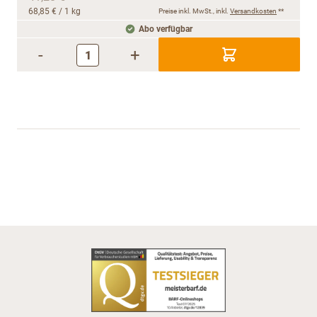
68,85 €
/ 1 kg
Preise inkl. MwSt., inkl.
Versandkosten
**
Abo verfügbar
-
+