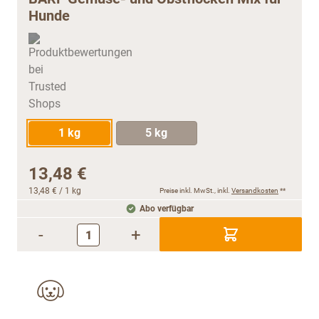
Hunde
1 kg
5 kg
13,48 €
13,48 €
/ 1 kg
Preise inkl. MwSt., inkl.
Versandkosten
**
Abo verfügbar
-
+