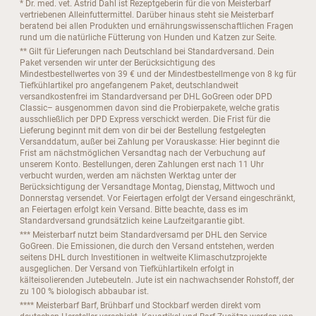
* Dr. med. vet. Astrid Dahl ist Rezeptgeberin für die von Meisterbarf
vertriebenen Alleinfuttermittel. Darüber hinaus steht sie Meisterbarf
beratend bei allen Produkten und ernährungswissenschaftlichen Fragen
rund um die natürliche Fütterung von Hunden und Katzen zur Seite.
** Gilt für Lieferungen nach Deutschland bei Standardversand. Dein
Paket versenden wir unter der Berücksichtigung des
Mindestbestellwertes von 39 € und der Mindestbestellmenge von 8 kg für
Tiefkühlartikel pro angefangenem Paket, deutschlandweit
versandkostenfrei im Standardversand per DHL GoGreen oder DPD
Classic– ausgenommen davon sind die Probierpakete, welche gratis
ausschließlich per DPD Express verschickt werden. Die Frist für die
Lieferung beginnt mit dem von dir bei der Bestellung festgelegten
Versanddatum, außer bei Zahlung per Vorauskasse: Hier beginnt die
Frist am nächstmöglichen Versandtag nach der Verbuchung auf
unserem Konto. Bestellungen, deren Zahlungen erst nach 11 Uhr
verbucht wurden, werden am nächsten Werktag unter der
Berücksichtigung der Versandtage Montag, Dienstag, Mittwoch und
Donnerstag versendet. Vor Feiertagen erfolgt der Versand eingeschränkt,
an Feiertagen erfolgt kein Versand. Bitte beachte, dass es im
Standardversand grundsätzlich keine Laufzeitgarantie gibt.
*** Meisterbarf nutzt beim Standardversamd per DHL den Service
GoGreen. Die Emissionen, die durch den Versand entstehen, werden
seitens DHL durch Investitionen in weltweite Klimaschutzprojekte
ausgeglichen. Der Versand von Tiefkühlartikeln erfolgt in
kälteisolierenden Jutebeuteln. Jute ist ein nachwachsender Rohstoff, der
zu 100 % biologisch abbaubar ist.
**** Meisterbarf Barf, Brühbarf und Stockbarf werden direkt vom