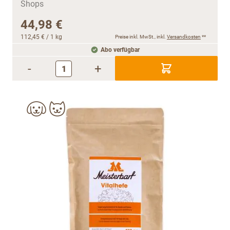
44,98 €
112,45 €
/ 1 kg
Preise inkl. MwSt., inkl.
Versandkosten
**
Abo verfügbar
-
+