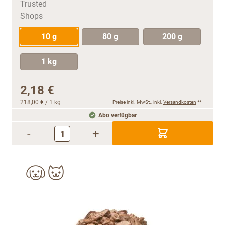
10 g
80 g
200 g
1 kg
2,18 €
218,00 €
/ 1 kg
Preise inkl. MwSt., inkl.
Versandkosten
**
Abo verfügbar
-
+