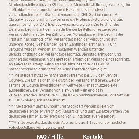
Mindestbestellwertes von 39 € und der Mindestbestellmenge von 8 kg für
Tiefkühlartikel pro angefangenem Paket, deutschlandweit
versandkostenfrei im Standardversand per DHL GoGreen oder DPD
Classic– ausgenommen davon sind die Probierpakete, welche gratis
ausschließlich per DPD Express verschickt werden. Die Frist für die
Lieferung beginnt mit dem von dir bei der Bestellung festgelegten
Versanddatum, außer bei Zahlung per Vorauskasse: Hier beginnt die
Frist am nächstmöglichen Versandtag nach der Verbuchung auf
unserem Konto. Bestellungen, deren Zahlungen erst nach 11 Uhr
verbucht wurden, werden am nächsten Werktag unter der
Berücksichtigung der Versandtage Montag, Dienstag, Mittwoch und
Donnerstag versendet. Vor Feiertagen erfolgt der Versand eingeschränkt,
an Feiertagen erfolgt kein Versand. Bitte beachte, dass es im
Standardversand grundsätzlich keine Laufzeitgarantie gibt.
*** Meisterbarf nutzt beim Standardversamd per DHL den Service
GoGreen. Die Emissionen, die durch den Versand entstehen, werden
seitens DHL durch Investitionen in weltweite Klimaschutzprojekte
ausgeglichen. Der Versand von Tiefkühlartikeln erfolgt in
kälteisolierenden Jutebeuteln. Jute ist ein nachwachsender Rohstoff, der
zu 100 % biologisch abbaubar ist.
**** Meisterbarf Barf, Brühbarf und Stockbarf werden direkt vom
deutschen Hersteller verschickt. Kauartikel und Barf Zusätze werden von
deutschen Firmen zugeliefert und von Ellingstedt aus versendet.
***** Bitte beachte, das du dein Abo nur bis zu 4 Tage vor der nächsten
Folgebestellung kündigen kannst.
FAQ / Hilfe
Kontakt