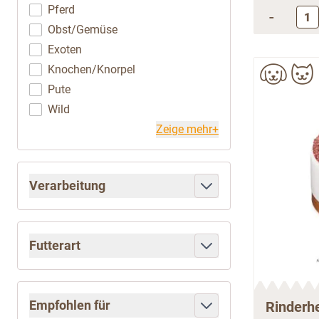
Pferd
-
Obst/Gemüse
Exoten
Knochen/Knorpel
Pute
Wild
Zeige mehr+
Verarbeitung
filter
Futterart
filter
Empfohlen für
Rinderhe
filter