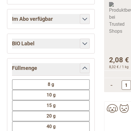
Im Abo verfügbar
filter
BIO Label
filter
2,08 €
Füllmenge
8,32 €
/ 1 kg
filter
-
8 g
10 g
15 g
20 g
40 g