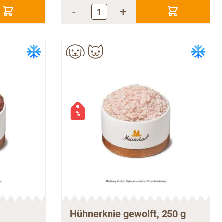
-
+
%
Hühnerknie gewolft, 250 g