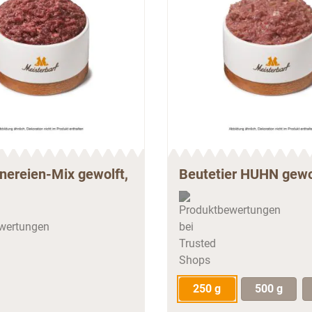
nereien-Mix gewolft,
Beutetier HUHN gewo
250 g
500 g