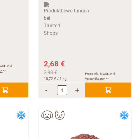
2,68 €
wSt., inkl.
en
**
2,98 €
Preise inkl. MwSt., inkl.
10,72 €
/ 1 kg
Versandkosten
**
-
+