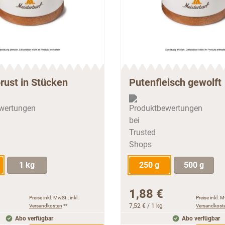
rust in Stücken
Putenfleisch gewolft
1 kg
250 g
500 g
1,88 €
Preise inkl. MwSt., inkl.
Preise inkl. M
Versandkosten
**
7,52 €
/ 1 kg
Versandkost
Abo verfügbar
Abo verfügbar