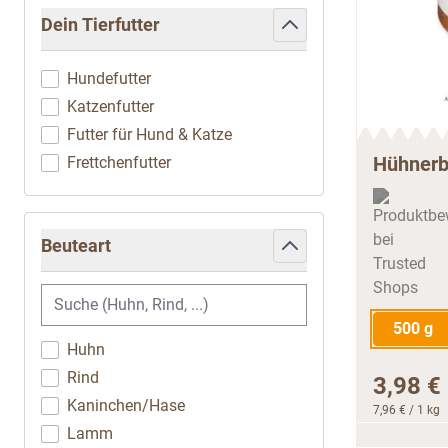
Dein Tierfutter
filter
Hundefutter
Katzenfutter
Futter für Hund & Katze
Hühnerb
Frettchenfutter
Beuteart
filter
500 g
Huhn
Rind
3,98 €
Kaninchen/Hase
7,96 €
/ 1 kg
Lamm