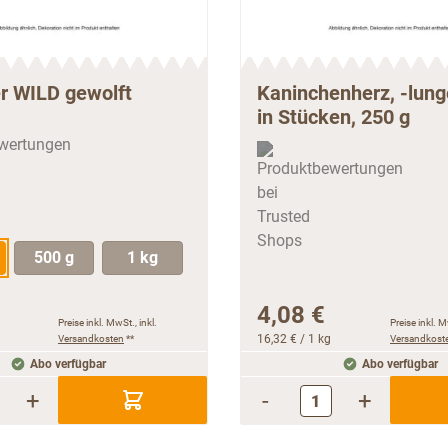
er WILD gewolft
Kaninchenherz, -lunge
in Stücken, 250 g
500 g
1 kg
4,08 €
Preise inkl. MwSt., inkl.
Preise inkl. M
Versandkosten
**
16,32 €
/ 1 kg
Versandkost
Abo verfügbar
Abo verfügbar
+
-
+