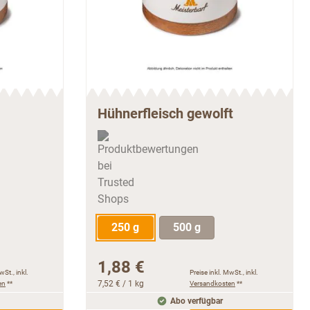
Hühnerfleisch gewolft
250 g
500 g
1,88 €
wSt., inkl.
Preise inkl. MwSt., inkl.
en
**
7,52 €
/ 1 kg
Versandkosten
**
Abo verfügbar