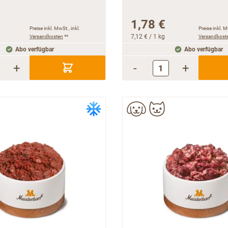
1,78 €
Preise inkl. MwSt., inkl.
Preise inkl. M
Versandkosten
**
7,12 €
/ 1 kg
Versandkost
Abo verfügbar
Abo verfügbar
+
-
+