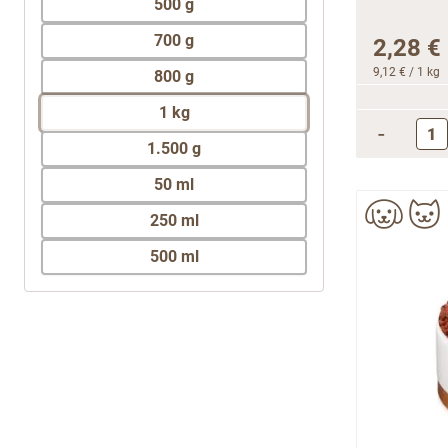
700 g
2,28 €
9,12 €
/ 1 kg
800 g
1 kg
-
1.500 g
50 ml
250 ml
500 ml