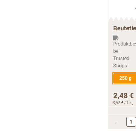
Beuteti
250 g
2,48 €
9,92 €
/ 1 kg
-