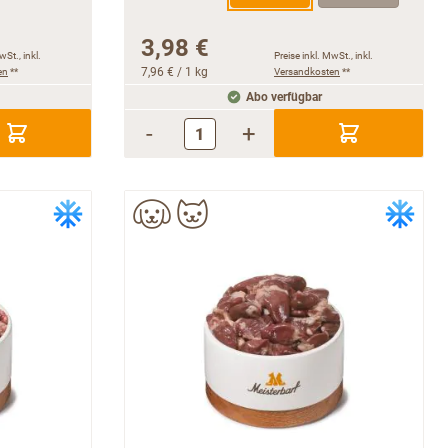
3,98 €
wSt., inkl.
Preise inkl. MwSt., inkl.
en
**
7,96 €
/ 1 kg
Versandkosten
**
Abo verfügbar
-
+