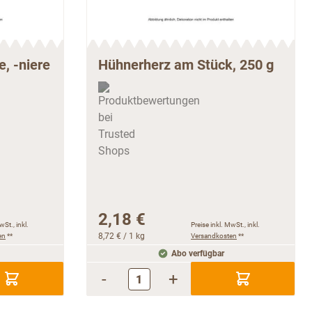
, -niere
Hühnerherz am Stück, 250 g
2,18 €
wSt., inkl.
Preise inkl. MwSt., inkl.
en
**
8,72 €
/ 1 kg
Versandkosten
**
Abo verfügbar
-
+