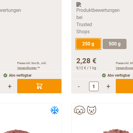
250 g
500 g
2,28 €
Preise inkl. MwSt., inkl.
Preise inkl. M
Versandkosten
**
9,12 €
/ 1 kg
Versandkost
Abo verfügbar
Abo verfügbar
+
-
+