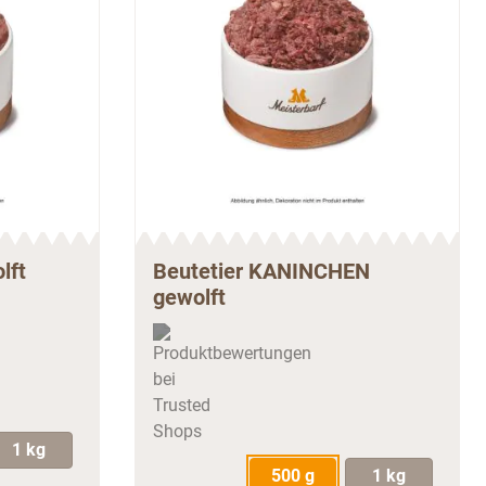
lft
Beutetier KANINCHEN
gewolft
1 kg
500 g
1 kg