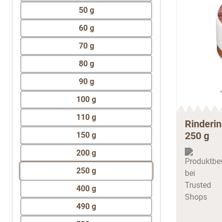
50 g
60 g
70 g
80 g
90 g
100 g
110 g
Rinderin
250 g
150 g
200 g
250 g
400 g
490 g
500 g