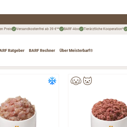
en Preis
Versandkostenfrei ab 39 €**
BARF-Abo
Tierärztliche Kooperation*
ARF Ratgeber
BARF Rechner
Über Meisterbarf®
nd
 for Katze
ggle submenu for Angebote