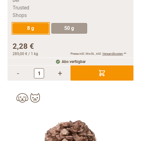
8 g
50 g
2,28 €
285,00 €
/ 1 kg
Preise inkl. MwSt., inkl.
Versandkosten
**
Abo verfügbar
-
+