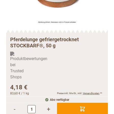
Pferdelunge gefriergetrocknet
STOCKBARF®, 50 g
4,18 €
83,60 €
/ 1 kg
Preise inkl. MwSt., inkl.
Versandkosten
**
Abo verfügbar
-
+