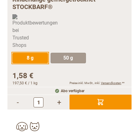
STOCKBARF®
8 g
50 g
1,58 €
197,50 €
/ 1 kg
Preise inkl. MwSt., inkl.
Versandkosten
**
Abo verfügbar
-
+