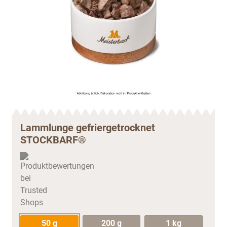
Lammlunge gefriergetrocknet
STOCKBARF®
50 g
200 g
1 kg