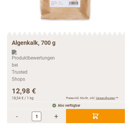
Algenkalk, 700 g
12,98 €
18,54 €
/ 1 kg
Preise inkl. MwSt., inkl.
Versandkosten
**
Abo verfügbar
-
+