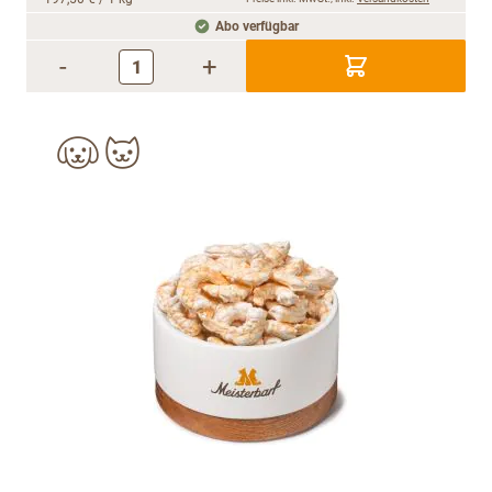
Abo verfügbar
-
+