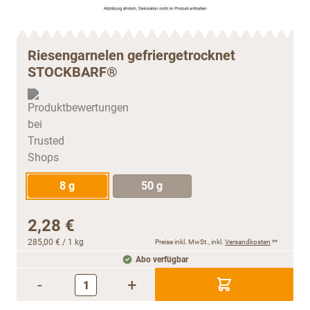
Riesengarnelen gefriergetrocknet
STOCKBARF®
8 g
50 g
2,28 €
285,00 €
/ 1 kg
Preise inkl. MwSt., inkl.
Versandkosten
**
Abo verfügbar
-
+