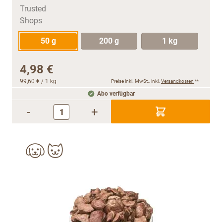
50 g
200 g
1 kg
4,98 €
99,60 €
/ 1 kg
Preise inkl. MwSt., inkl.
Versandkosten
**
Abo verfügbar
-
+