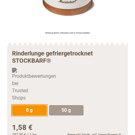
Rinderlunge gefriergetrocknet
STOCKBARF®
8 g
50 g
1,58 €
197,50 €
/ 1 kg
Preise inkl. MwSt., inkl.
Versandkosten
**