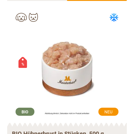
%
BIO
NEU
BIO Hühnerbrust in Stücken, 500 g