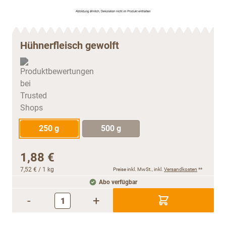
Hühnerfleisch gewolft
250 g
500 g
1,88 €
7,52 €
/ 1 kg
Preise inkl. MwSt., inkl.
Versandkosten
**
Abo verfügbar
-
+