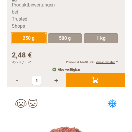
250 g
500 g
1 kg
2,48 €
9,92 €
/ 1 kg
Preise inkl. MwSt., inkl.
Versandkosten
**
Abo verfügbar
-
+