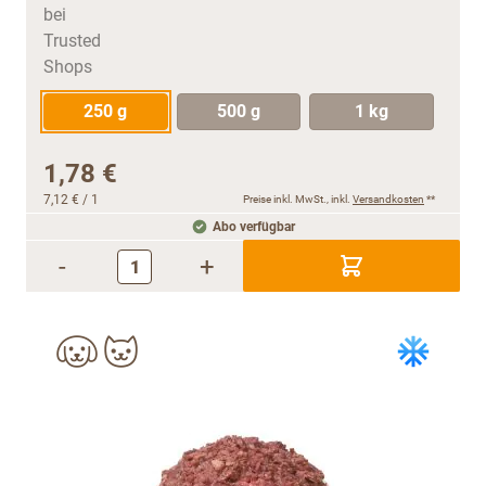
250 g
500 g
1 kg
1,78 €
7,12 €
/ 1
Preise inkl. MwSt., inkl.
Versandkosten
**
Abo verfügbar
-
+