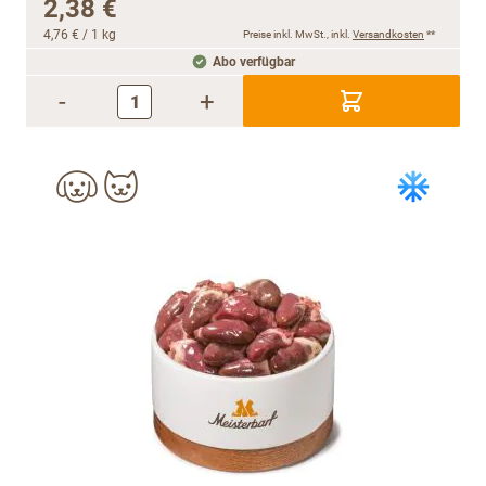
2,38 €
4,76 €
/ 1 kg
Preise inkl. MwSt., inkl.
Versandkosten
**
Abo verfügbar
-
+