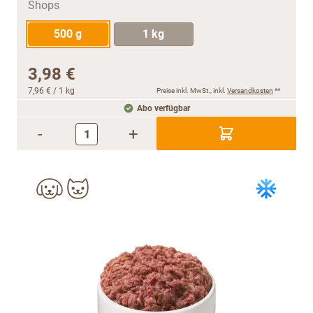
500 g
1 kg
3,98 €
7,96 €
/ 1 kg
Preise inkl. MwSt., inkl.
Versandkosten
**
Abo verfügbar
-
+