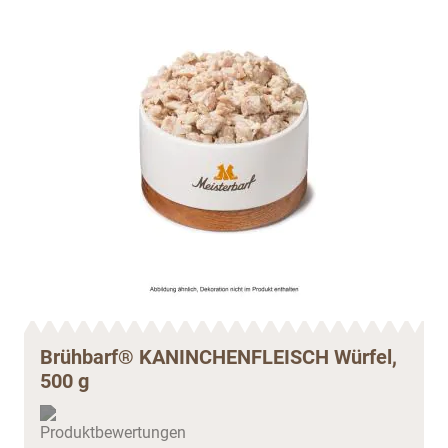
Brühbarf® KANINCHENFLEISCH Würfel,
500 g