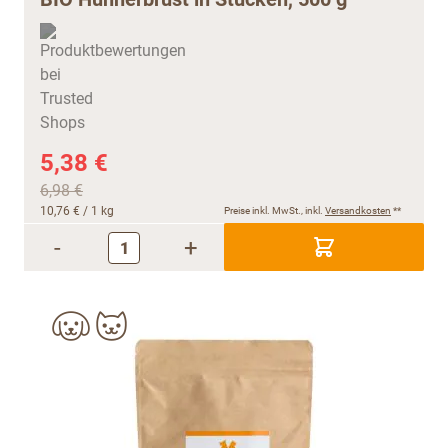
5,38 €
6,98 €
10,76 €
/ 1 kg
Preise inkl. MwSt., inkl.
Versandkosten
**
-
+