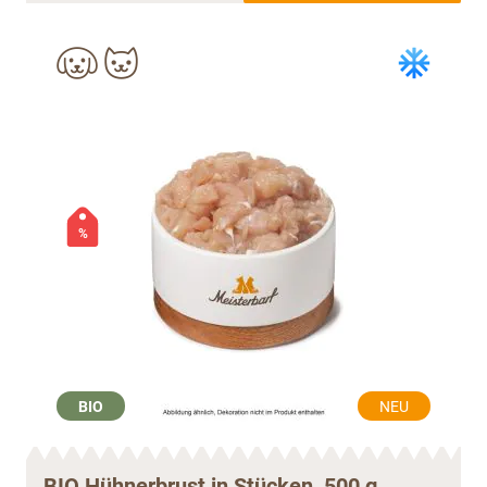
%
BIO
NEU
BIO Hühnerbrust in Stücken, 500 g