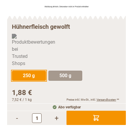
Hühnerfleisch gewolft
250 g
500 g
1,88 €
7,52 €
/ 1 kg
Preise inkl. MwSt., inkl.
Versandkosten
**
Abo verfügbar
-
+