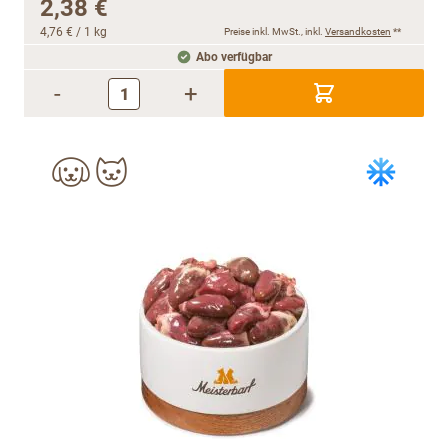
2,38 €
4,76 €
/ 1 kg
Preise inkl. MwSt., inkl.
Versandkosten
**
Abo verfügbar
-
+