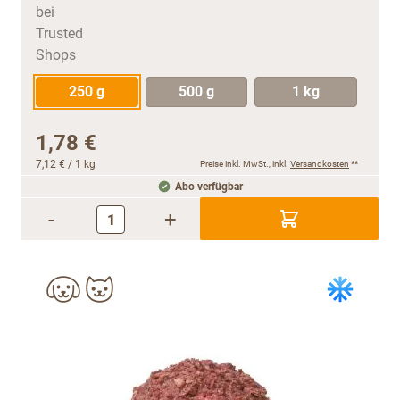
250 g
500 g
1 kg
1,78 €
7,12 €
/ 1 kg
Preise inkl. MwSt., inkl.
Versandkosten
**
Abo verfügbar
-
+