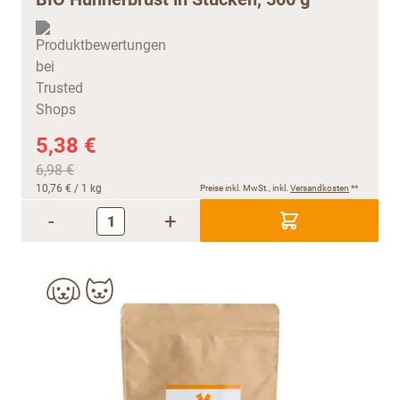
5,38 €
6,98 €
10,76 €
/ 1 kg
Preise inkl. MwSt., inkl.
Versandkosten
**
-
+