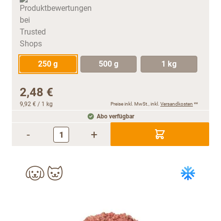
250 g
500 g
1 kg
2,48 €
9,92 €
/ 1 kg
Preise inkl. MwSt., inkl.
Versandkosten
**
Abo verfügbar
-
+