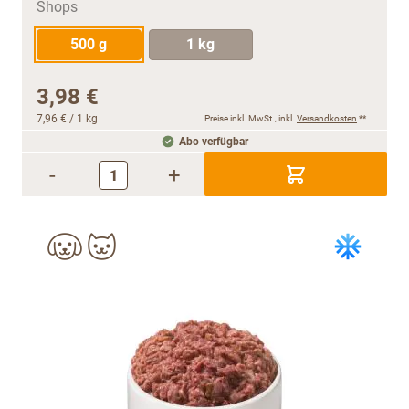
500 g
1 kg
3,98 €
7,96 €
/ 1 kg
Preise inkl. MwSt., inkl.
Versandkosten
**
Abo verfügbar
-
+