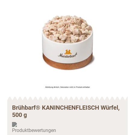
Brühbarf® KANINCHENFLEISCH Würfel,
500 g