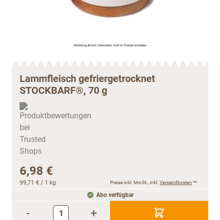
Lammfleisch gefriergetrocknet
STOCKBARF®, 70 g
6,98 €
99,71 €
/ 1 kg
Preise inkl. MwSt., inkl.
Versandkosten
**
Abo verfügbar
-
+