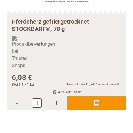
Pferdeherz gefriergetrocknet
STOCKBARF®, 70 g
6,08 €
86,86 €
/ 1 kg
Preise inkl. MwSt., inkl.
Versandkosten
**
Abo verfügbar
-
+