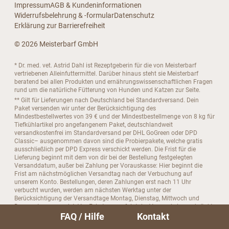
Impressum
AGB & Kundeninformationen
Widerrufsbelehrung & -formular
Datenschutz
Erklärung zur Barrierefreiheit
© 2026 Meisterbarf GmbH
* Dr. med. vet. Astrid Dahl ist Rezeptgeberin für die von Meisterbarf
vertriebenen Alleinfuttermittel. Darüber hinaus steht sie Meisterbarf
beratend bei allen Produkten und ernährungswissenschaftlichen Fragen
rund um die natürliche Fütterung von Hunden und Katzen zur Seite.
** Gilt für Lieferungen nach Deutschland bei Standardversand. Dein
Paket versenden wir unter der Berücksichtigung des
Mindestbestellwertes von 39 € und der Mindestbestellmenge von 8 kg für
Tiefkühlartikel pro angefangenem Paket, deutschlandweit
versandkostenfrei im Standardversand per DHL GoGreen oder DPD
Classic– ausgenommen davon sind die Probierpakete, welche gratis
ausschließlich per DPD Express verschickt werden. Die Frist für die
Lieferung beginnt mit dem von dir bei der Bestellung festgelegten
Versanddatum, außer bei Zahlung per Vorauskasse: Hier beginnt die
Frist am nächstmöglichen Versandtag nach der Verbuchung auf
unserem Konto. Bestellungen, deren Zahlungen erst nach 11 Uhr
verbucht wurden, werden am nächsten Werktag unter der
Berücksichtigung der Versandtage Montag, Dienstag, Mittwoch und
Donnerstag versendet. Vor Feiertagen erfolgt der Versand eingeschränkt,
FAQ / Hilfe
Kontakt
an Feiertagen erfolgt kein Versand. Bitte beachte, dass es im
Standardversand grundsätzlich keine Laufzeitgarantie gibt.