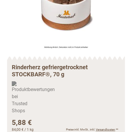
Rinderherz gefriergetrocknet
STOCKBARF®, 70 g
5,88 €
84,00 €
/ 1 kg
Preise inkl. MwSt., inkl.
Versandkosten
**