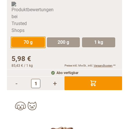
70 g
200 g
1 kg
5,98 €
85,43 €
/ 1 kg
Preise inkl. MwSt., inkl.
Versandkosten
**
Abo verfügbar
-
+