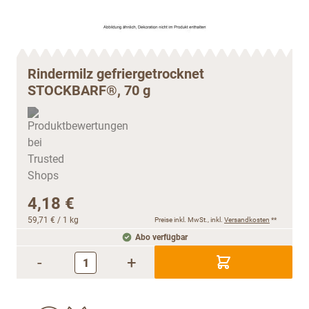
Rindermilz gefriergetrocknet
STOCKBARF®, 70 g
4,18 €
59,71 €
/ 1 kg
Preise inkl. MwSt., inkl.
Versandkosten
**
Abo verfügbar
-
+