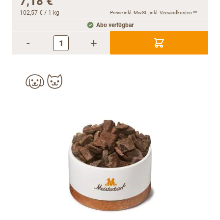
7,18 €
102,57 €
/ 1 kg
Preise inkl. MwSt., inkl.
Versandkosten
**
Abo verfügbar
-
+