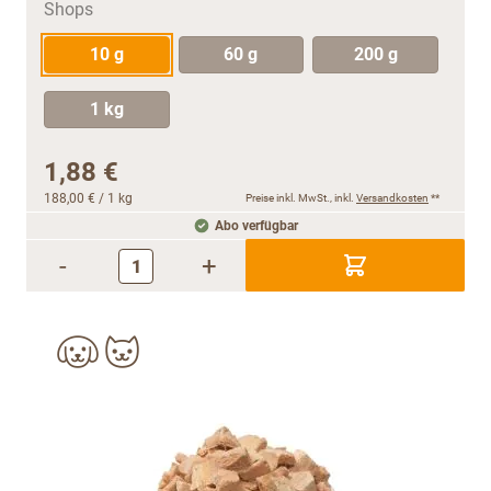
10 g
60 g
200 g
1 kg
1,88 €
188,00 €
/ 1 kg
Preise inkl. MwSt., inkl.
Versandkosten
**
Abo verfügbar
-
+