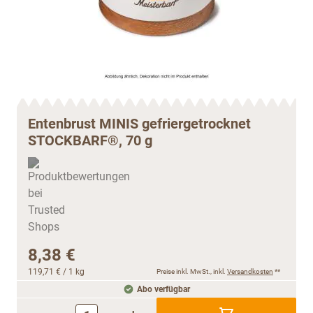
Entenbrust MINIS gefriergetrocknet
STOCKBARF®, 70 g
8,38 €
119,71 €
/ 1 kg
Preise inkl. MwSt., inkl.
Versandkosten
**
Abo verfügbar