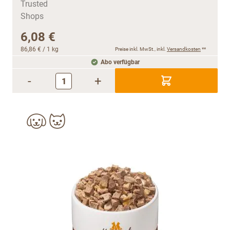
6,08 €
86,86 €
/ 1 kg
Preise inkl. MwSt., inkl.
Versandkosten
**
Abo verfügbar
-
+