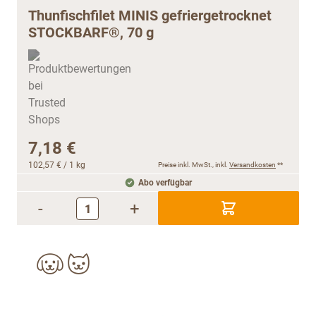
Thunfischfilet MINIS gefriergetrocknet
STOCKBARF®, 70 g
7,18 €
102,57 €
/ 1 kg
Preise inkl. MwSt., inkl.
Versandkosten
**
Abo verfügbar
-
+