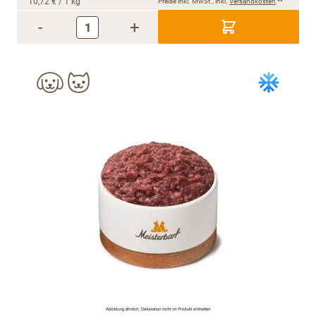
10,72 €
/ 1 kg
Preise inkl. MwSt., inkl.
Versandkosten
**
-
+