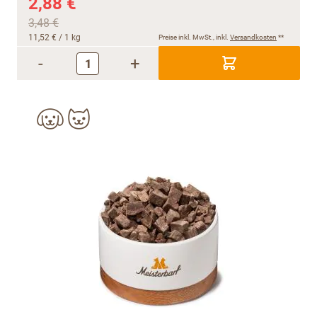
2,88 €
3,48 €
11,52 €
/ 1 kg
Preise inkl. MwSt., inkl.
Versandkosten
**
-
+