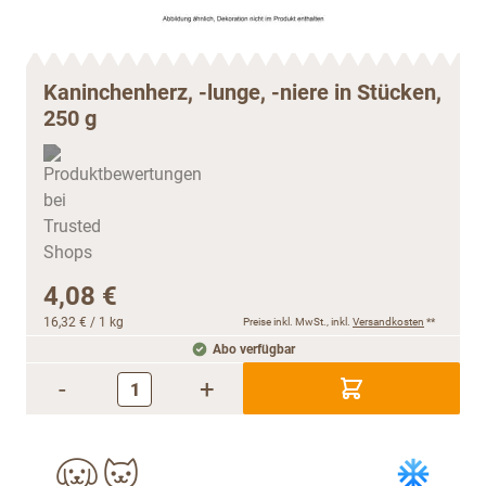
Kaninchenherz, -lunge, -niere in Stücken,
250 g
4,08 €
16,32 €
/ 1 kg
Preise inkl. MwSt., inkl.
Versandkosten
**
Abo verfügbar
-
+