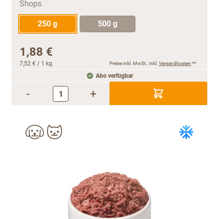
250 g
500 g
1,88 €
7,52 €
/ 1 kg
Preise inkl. MwSt., inkl.
Versandkosten
**
Abo verfügbar
-
+