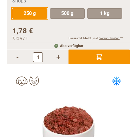
250 g
500 g
1 kg
1,78 €
7,12 €
/ 1
Preise inkl. MwSt., inkl.
Versandkosten
**
Abo verfügbar
-
+