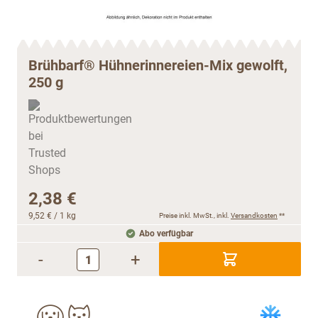
Brühbarf® Hühnerinnereien-Mix gewolft,
250 g
2,38 €
9,52 €
/ 1 kg
Preise inkl. MwSt., inkl.
Versandkosten
**
Abo verfügbar
-
+