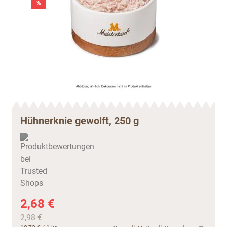
%
Hühnerknie gewolft, 250 g
2,68 €
2,98 €