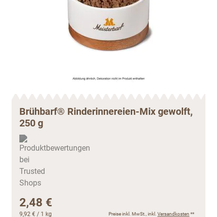
Brühbarf® Rinderinnereien-Mix gewolft,
250 g
2,48 €
9,92 €
/ 1 kg
Preise inkl. MwSt., inkl.
Versandkosten
**