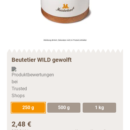
Beutetier WILD gewolft
250 g
500 g
1 kg
2,48 €