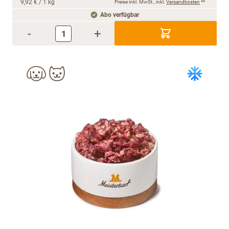
9,92 €
/ 1 kg
Preise inkl. MwSt., inkl.
Versandkosten
**
Abo verfügbar
-
+