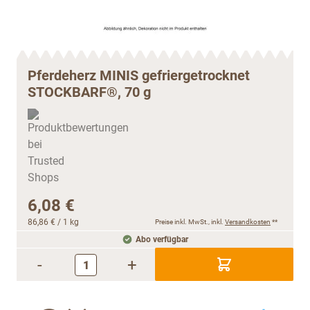
Pferdeherz MINIS gefriergetrocknet
STOCKBARF®, 70 g
6,08 €
86,86 €
/ 1 kg
Preise inkl. MwSt., inkl.
Versandkosten
**
Abo verfügbar
-
+