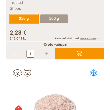
250 g
500 g
2,28 €
9,12 €
/ 1 kg
Preise inkl. MwSt., inkl.
Versandkosten
**
Abo verfügbar
-
+