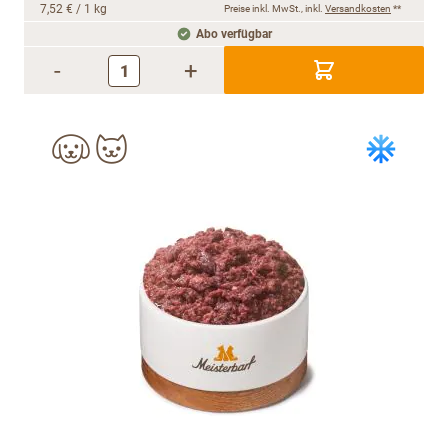
7,52 €
/ 1 kg
Preise inkl. MwSt., inkl.
Versandkosten
**
Abo verfügbar
-
+