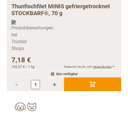
Thunfischfilet MINIS gefriergetrocknet
STOCKBARF®, 70 g
7,18 €
102,57 €
/ 1 kg
Preise inkl. MwSt., inkl.
Versandkosten
**
Abo verfügbar
-
+