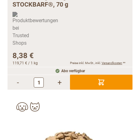
STOCKBARF®, 70 g
8,38 €
119,71 €
/ 1 kg
Preise inkl. MwSt., inkl.
Versandkosten
**
Abo verfügbar
-
+