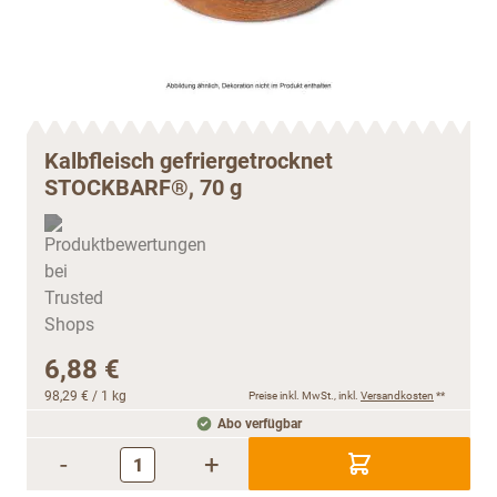
Kalbfleisch gefriergetrocknet
STOCKBARF®, 70 g
6,88 €
98,29 €
/ 1 kg
Preise inkl. MwSt., inkl.
Versandkosten
**
Abo verfügbar
-
+