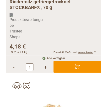
Rindermilz gefriergetrocknet
STOCKBARF®, 70 g
4,18 €
59,71 €
/ 1 kg
Preise inkl. MwSt., inkl.
Versandkosten
**
Abo verfügbar
-
+