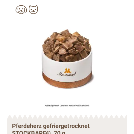
Pferdeherz gefriergetrocknet
STOCKBARF®, 70 g