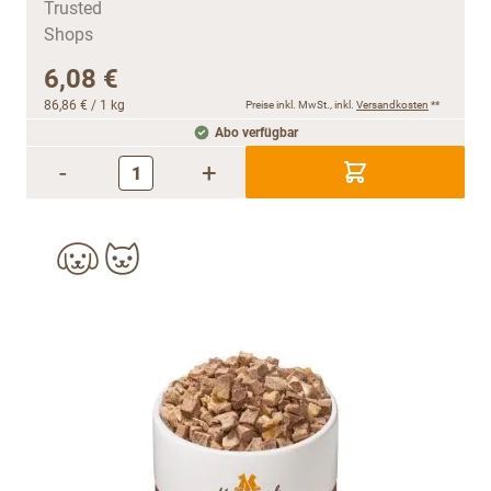
6,08 €
86,86 €
/ 1 kg
Preise inkl. MwSt., inkl.
Versandkosten
**
Abo verfügbar
-
+