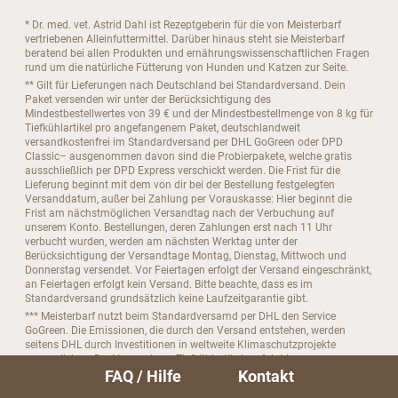
* Dr. med. vet. Astrid Dahl ist Rezeptgeberin für die von Meisterbarf
vertriebenen Alleinfuttermittel. Darüber hinaus steht sie Meisterbarf
beratend bei allen Produkten und ernährungswissenschaftlichen Fragen
rund um die natürliche Fütterung von Hunden und Katzen zur Seite.
** Gilt für Lieferungen nach Deutschland bei Standardversand. Dein
Paket versenden wir unter der Berücksichtigung des
Mindestbestellwertes von 39 € und der Mindestbestellmenge von 8 kg für
Tiefkühlartikel pro angefangenem Paket, deutschlandweit
versandkostenfrei im Standardversand per DHL GoGreen oder DPD
Classic– ausgenommen davon sind die Probierpakete, welche gratis
ausschließlich per DPD Express verschickt werden. Die Frist für die
Lieferung beginnt mit dem von dir bei der Bestellung festgelegten
Versanddatum, außer bei Zahlung per Vorauskasse: Hier beginnt die
Frist am nächstmöglichen Versandtag nach der Verbuchung auf
unserem Konto. Bestellungen, deren Zahlungen erst nach 11 Uhr
verbucht wurden, werden am nächsten Werktag unter der
Berücksichtigung der Versandtage Montag, Dienstag, Mittwoch und
Donnerstag versendet. Vor Feiertagen erfolgt der Versand eingeschränkt,
an Feiertagen erfolgt kein Versand. Bitte beachte, dass es im
Standardversand grundsätzlich keine Laufzeitgarantie gibt.
*** Meisterbarf nutzt beim Standardversamd per DHL den Service
GoGreen. Die Emissionen, die durch den Versand entstehen, werden
seitens DHL durch Investitionen in weltweite Klimaschutzprojekte
ausgeglichen. Der Versand von Tiefkühlartikeln erfolgt in
FAQ / Hilfe
Kontakt
kälteisolierenden Jutebeuteln. Jute ist ein nachwachsender Rohstoff, der
zu 100 % biologisch abbaubar ist.