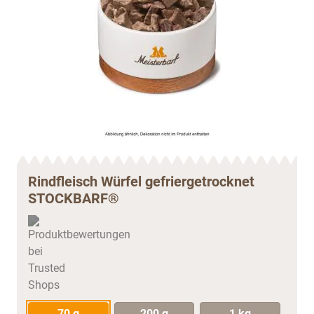
Rindfleisch Würfel gefriergetrocknet
STOCKBARF®
70 g
200 g
1 kg