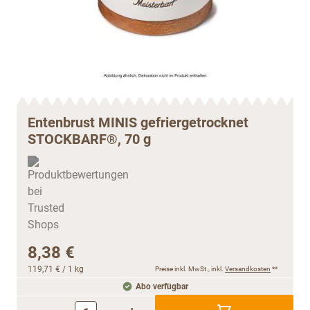
Entenbrust MINIS gefriergetrocknet
STOCKBARF®, 70 g
8,38 €
119,71 €
/ 1 kg
Preise inkl. MwSt., inkl.
Versandkosten
**
Abo verfügbar