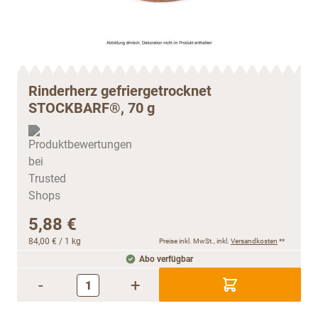
Rinderherz gefriergetrocknet
STOCKBARF®, 70 g
5,88 €
84,00 €
/ 1 kg
Preise inkl. MwSt., inkl.
Versandkosten
**
Abo verfügbar
-
+