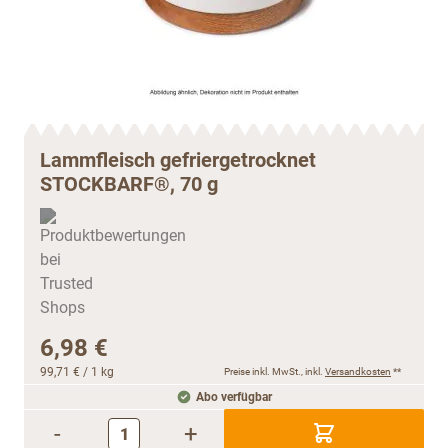
Lammfleisch gefriergetrocknet
STOCKBARF®, 70 g
6,98 €
99,71 €
/ 1 kg
Preise inkl. MwSt., inkl.
Versandkosten
**
Abo verfügbar
-
+