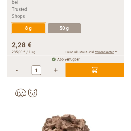
8 g
50 g
2,28 €
285,00 €
/ 1 kg
Preise inkl. MwSt., inkl.
Versandkosten
**
Abo verfügbar
-
+