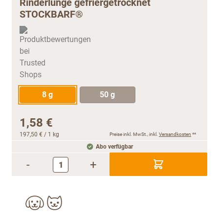
Rinderlunge gefriergetrocknet
STOCKBARF®
8 g
50 g
1,58 €
197,50 €
/ 1 kg
Preise inkl. MwSt., inkl.
Versandkosten
**
Abo verfügbar
-
+