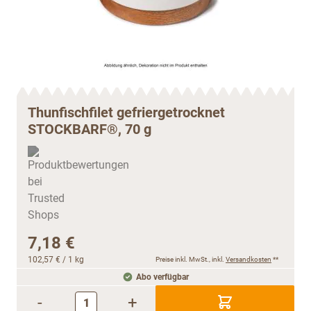
Thunfischfilet gefriergetrocknet
STOCKBARF®, 70 g
7,18 €
102,57 €
/ 1 kg
Preise inkl. MwSt., inkl.
Versandkosten
**
Abo verfügbar
-
+