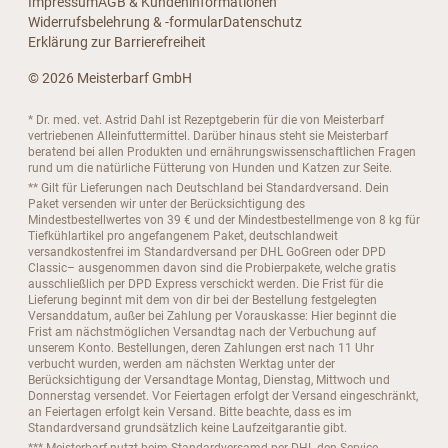
Impressum
AGB & Kundeninformationen
Widerrufsbelehrung & -formular
Datenschutz
Erklärung zur Barrierefreiheit
© 2026 Meisterbarf GmbH
* Dr. med. vet. Astrid Dahl ist Rezeptgeberin für die von Meisterbarf
vertriebenen Alleinfuttermittel. Darüber hinaus steht sie Meisterbarf
beratend bei allen Produkten und ernährungswissenschaftlichen Fragen
rund um die natürliche Fütterung von Hunden und Katzen zur Seite.
** Gilt für Lieferungen nach Deutschland bei Standardversand. Dein
Paket versenden wir unter der Berücksichtigung des
Mindestbestellwertes von 39 € und der Mindestbestellmenge von 8 kg für
Tiefkühlartikel pro angefangenem Paket, deutschlandweit
versandkostenfrei im Standardversand per DHL GoGreen oder DPD
Classic– ausgenommen davon sind die Probierpakete, welche gratis
ausschließlich per DPD Express verschickt werden. Die Frist für die
Lieferung beginnt mit dem von dir bei der Bestellung festgelegten
Versanddatum, außer bei Zahlung per Vorauskasse: Hier beginnt die
Frist am nächstmöglichen Versandtag nach der Verbuchung auf
unserem Konto. Bestellungen, deren Zahlungen erst nach 11 Uhr
verbucht wurden, werden am nächsten Werktag unter der
Berücksichtigung der Versandtage Montag, Dienstag, Mittwoch und
Donnerstag versendet. Vor Feiertagen erfolgt der Versand eingeschränkt,
an Feiertagen erfolgt kein Versand. Bitte beachte, dass es im
Standardversand grundsätzlich keine Laufzeitgarantie gibt.