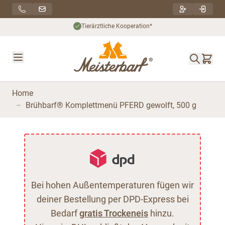
Direkt zum Inhalt
Tierärztliche Kooperation*
Home
–
Brühbarf® Komplettmenü PFERD gewolft, 500 g
Bei hohen Außentemperaturen fügen wir
deiner Bestellung per DPD-Express bei
Bedarf
gratis Trockeneis
hinzu.