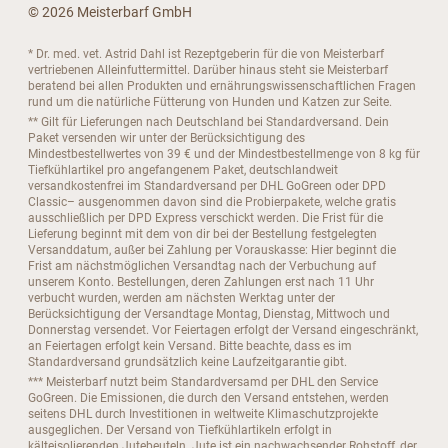
© 2026 Meisterbarf GmbH
* Dr. med. vet. Astrid Dahl ist Rezeptgeberin für die von Meisterbarf
vertriebenen Alleinfuttermittel. Darüber hinaus steht sie Meisterbarf
beratend bei allen Produkten und ernährungswissenschaftlichen Fragen
rund um die natürliche Fütterung von Hunden und Katzen zur Seite.
** Gilt für Lieferungen nach Deutschland bei Standardversand. Dein
Paket versenden wir unter der Berücksichtigung des
Mindestbestellwertes von 39 € und der Mindestbestellmenge von 8 kg für
Tiefkühlartikel pro angefangenem Paket, deutschlandweit
versandkostenfrei im Standardversand per DHL GoGreen oder DPD
Classic– ausgenommen davon sind die Probierpakete, welche gratis
ausschließlich per DPD Express verschickt werden. Die Frist für die
Lieferung beginnt mit dem von dir bei der Bestellung festgelegten
Versanddatum, außer bei Zahlung per Vorauskasse: Hier beginnt die
Frist am nächstmöglichen Versandtag nach der Verbuchung auf
unserem Konto. Bestellungen, deren Zahlungen erst nach 11 Uhr
verbucht wurden, werden am nächsten Werktag unter der
Berücksichtigung der Versandtage Montag, Dienstag, Mittwoch und
Donnerstag versendet. Vor Feiertagen erfolgt der Versand eingeschränkt,
an Feiertagen erfolgt kein Versand. Bitte beachte, dass es im
Standardversand grundsätzlich keine Laufzeitgarantie gibt.
*** Meisterbarf nutzt beim Standardversamd per DHL den Service
GoGreen. Die Emissionen, die durch den Versand entstehen, werden
seitens DHL durch Investitionen in weltweite Klimaschutzprojekte
ausgeglichen. Der Versand von Tiefkühlartikeln erfolgt in
kälteisolierenden Jutebeuteln. Jute ist ein nachwachsender Rohstoff, der