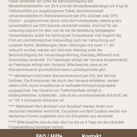
Paket versenden wir unter der Berücksichtigung des
Mindestbestellwertes von 39 € und der Mindestbestellmenge von 8 kg für
Tiefkühlartikel pro angefangenem Paket, deutschlandweit
versandkostenfrei im Standardversand per DHL GoGreen oder DPD
Classic– ausgenommen davon sind die Probierpakete, welche gratis
ausschließlich per DPD Express verschickt werden. Die Frist für die
Lieferung beginnt mit dem von dir bei der Bestellung festgelegten
Versanddatum, außer bei Zahlung per Vorauskasse: Hier beginnt die
Frist am nächstmöglichen Versandtag nach der Verbuchung auf
unserem Konto. Bestellungen, deren Zahlungen erst nach 11 Uhr
verbucht wurden, werden am nächsten Werktag unter der
Berücksichtigung der Versandtage Montag, Dienstag, Mittwoch und
Donnerstag versendet. Vor Feiertagen erfolgt der Versand eingeschränkt,
an Feiertagen erfolgt kein Versand. Bitte beachte, dass es im
Standardversand grundsätzlich keine Laufzeitgarantie gibt.
*** Meisterbarf nutzt beim Standardversamd per DHL den Service
GoGreen. Die Emissionen, die durch den Versand entstehen, werden
seitens DHL durch Investitionen in weltweite Klimaschutzprojekte
ausgeglichen. Der Versand von Tiefkühlartikeln erfolgt in
kälteisolierenden Jutebeuteln. Jute ist ein nachwachsender Rohstoff, der
zu 100 % biologisch abbaubar ist.
**** Meisterbarf Barf, Brühbarf und Stockbarf werden direkt vom
deutschen Hersteller verschickt. Kauartikel und Barf Zusätze werden von
deutschen Firmen zugeliefert und von Ellingstedt aus versendet.
***** Bitte beachte, das du dein Abo nur bis zu 4 Tage vor der nächsten
Folgebestellung kündigen kannst.
FAQ / Hilfe
Kontakt