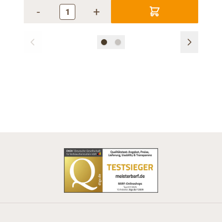
-
+
-