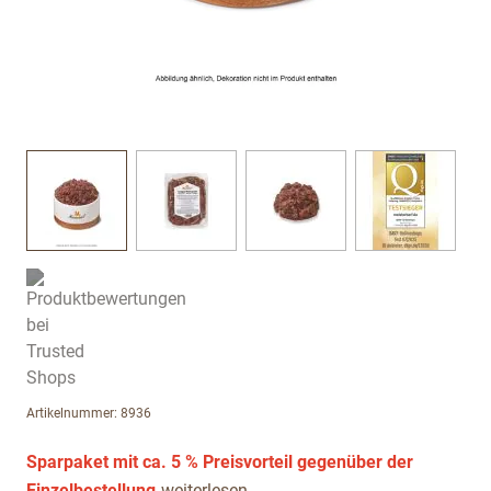
View larger image
View larger image
View larger image
View large
Artikelnummer: 8936
Sparpaket mit ca. 5 % Preisvorteil gegenüber der
Einzelbestellung.
weiterlesen