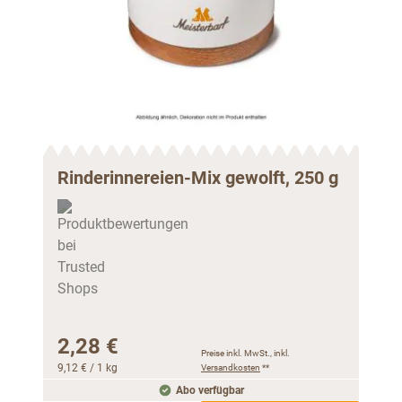
Rinderinnereien-Mix gewolft, 250 g
Rin
gew
2,28 €
3,
Preise inkl. MwSt., inkl.
9,12 €
/ 1 kg
Versandkosten
**
6,96 
Abo verfügbar