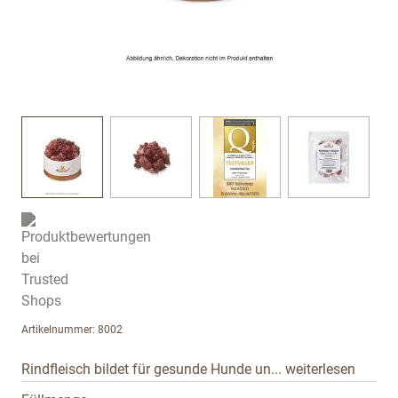
View larger image
View larger image
View larger image
View large
Artikelnummer: 8002
Rindfleisch bildet für gesunde Hunde un...
weiterlesen