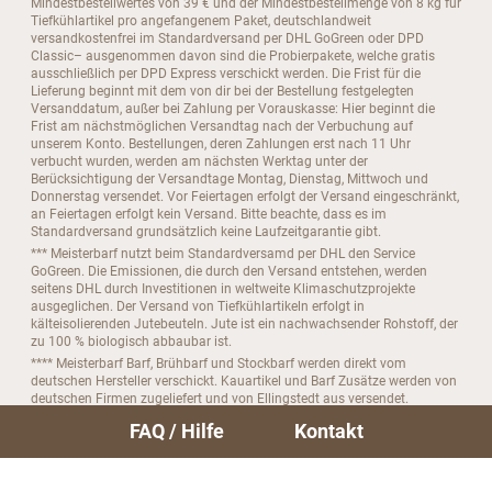
Mindestbestellwertes von 39 € und der Mindestbestellmenge von 8 kg für
Tiefkühlartikel pro angefangenem Paket, deutschlandweit
versandkostenfrei im Standardversand per DHL GoGreen oder DPD
Classic– ausgenommen davon sind die Probierpakete, welche gratis
ausschließlich per DPD Express verschickt werden. Die Frist für die
Lieferung beginnt mit dem von dir bei der Bestellung festgelegten
Versanddatum, außer bei Zahlung per Vorauskasse: Hier beginnt die
Frist am nächstmöglichen Versandtag nach der Verbuchung auf
unserem Konto. Bestellungen, deren Zahlungen erst nach 11 Uhr
verbucht wurden, werden am nächsten Werktag unter der
Berücksichtigung der Versandtage Montag, Dienstag, Mittwoch und
Donnerstag versendet. Vor Feiertagen erfolgt der Versand eingeschränkt,
an Feiertagen erfolgt kein Versand. Bitte beachte, dass es im
Standardversand grundsätzlich keine Laufzeitgarantie gibt.
*** Meisterbarf nutzt beim Standardversamd per DHL den Service
GoGreen. Die Emissionen, die durch den Versand entstehen, werden
seitens DHL durch Investitionen in weltweite Klimaschutzprojekte
ausgeglichen. Der Versand von Tiefkühlartikeln erfolgt in
kälteisolierenden Jutebeuteln. Jute ist ein nachwachsender Rohstoff, der
zu 100 % biologisch abbaubar ist.
**** Meisterbarf Barf, Brühbarf und Stockbarf werden direkt vom
deutschen Hersteller verschickt. Kauartikel und Barf Zusätze werden von
deutschen Firmen zugeliefert und von Ellingstedt aus versendet.
***** Bitte beachte, das du dein Abo nur bis zu 4 Tage vor der nächsten
FAQ / Hilfe
Kontakt
Folgebestellung kündigen kannst.