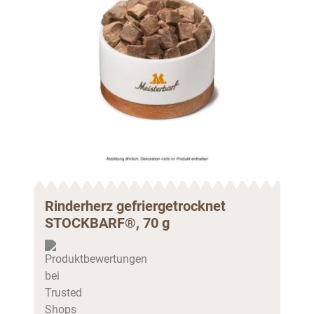
Rinderherz gefriergetrocknet
Sna
STOCKBARF®, 70 g