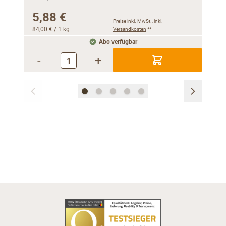
5,88 €
16
Preise inkl. MwSt., inkl.
84,00 €
/ 1 kg
Versandkosten
**
16,98
Abo verfügbar
-
+
-