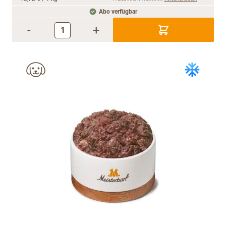
Abo verfügbar
-
+