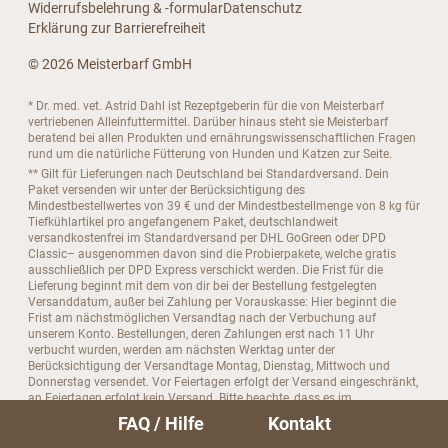
Widerrufsbelehrung & -formular
Datenschutz
Erklärung zur Barrierefreiheit
© 2026 Meisterbarf GmbH
* Dr. med. vet. Astrid Dahl ist Rezeptgeberin für die von Meisterbarf
vertriebenen Alleinfuttermittel. Darüber hinaus steht sie Meisterbarf
beratend bei allen Produkten und ernährungswissenschaftlichen Fragen
rund um die natürliche Fütterung von Hunden und Katzen zur Seite.
** Gilt für Lieferungen nach Deutschland bei Standardversand. Dein
Paket versenden wir unter der Berücksichtigung des
Mindestbestellwertes von 39 € und der Mindestbestellmenge von 8 kg für
Tiefkühlartikel pro angefangenem Paket, deutschlandweit
versandkostenfrei im Standardversand per DHL GoGreen oder DPD
Classic– ausgenommen davon sind die Probierpakete, welche gratis
ausschließlich per DPD Express verschickt werden. Die Frist für die
Lieferung beginnt mit dem von dir bei der Bestellung festgelegten
Versanddatum, außer bei Zahlung per Vorauskasse: Hier beginnt die
Frist am nächstmöglichen Versandtag nach der Verbuchung auf
unserem Konto. Bestellungen, deren Zahlungen erst nach 11 Uhr
verbucht wurden, werden am nächsten Werktag unter der
Berücksichtigung der Versandtage Montag, Dienstag, Mittwoch und
Donnerstag versendet. Vor Feiertagen erfolgt der Versand eingeschränkt,
an Feiertagen erfolgt kein Versand. Bitte beachte, dass es im
Standardversand grundsätzlich keine Laufzeitgarantie gibt.
FAQ / Hilfe
Kontakt
*** Meisterbarf nutzt beim Standardversamd per DHL den Service