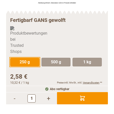
Fertigbarf GANS gewolft
250 g
500 g
1 kg
2,58 €
10,32 €
/ 1 kg
Preise inkl. MwSt., inkl.
Versandkosten
**
Abo verfügbar
-
+