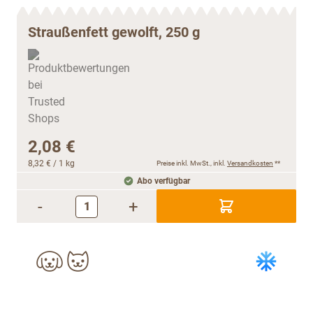
Straußenfett gewolft, 250 g
2,08 €
8,32 €
/ 1 kg
Preise inkl. MwSt., inkl.
Versandkosten
**
Abo verfügbar
-
+