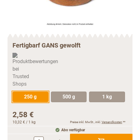
Fertigbarf GANS gewolft
250 g
500 g
1 kg
2,58 €
10,32 €
/ 1 kg
Preise inkl. MwSt., inkl.
Versandkosten
**
Abo verfügbar