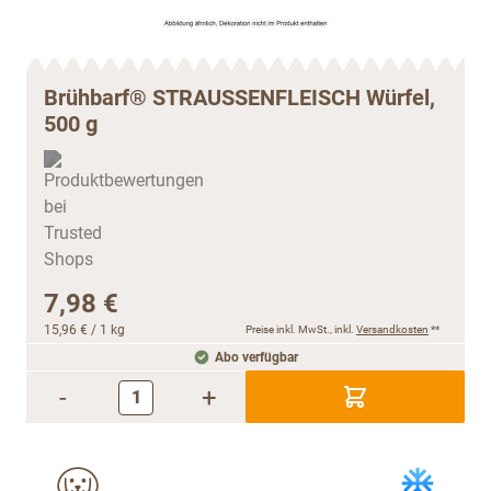
Brühbarf® STRAUSSENFLEISCH Würfel,
500 g
7,98 €
15,96 €
/ 1 kg
Preise inkl. MwSt., inkl.
Versandkosten
**
Abo verfügbar
-
+