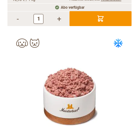
Abo verfügbar
-
+