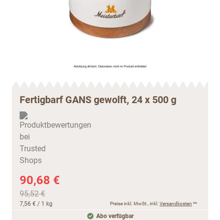
Fertigbarf GANS gewolft, 24 x 500 g
90,68 €
95,52 €
7,56 €
/ 1 kg
Preise inkl. MwSt., inkl.
Versandkosten
**
Abo verfügbar