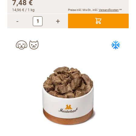
7,48 €
14,96 €
/ 1 kg
Preise inkl. MwSt., inkl.
Versandkosten
**
-
+