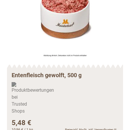
Entenfleisch gewolft, 500 g
5,48 €
10,96 €
/ 1 kg
Preise inkl. MwSt., inkl.
Versandkosten
**