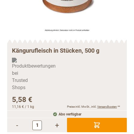
Kängurufleisch in Stücken, 500 g
5,58 €
11,16 €
/ 1 kg
Preise inkl. MwSt., inkl.
Versandkosten
**
Abo verfügbar
-
+