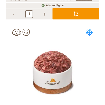
Abo verfügbar
-
+