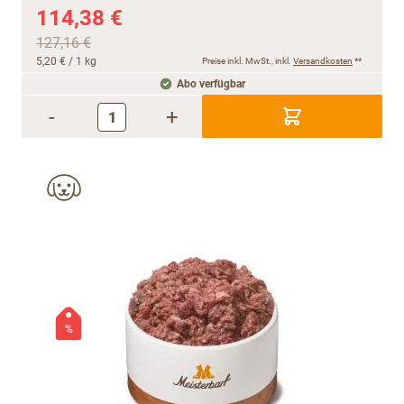
114,38 €
127,16 €
5,20 €
/ 1 kg
Preise inkl. MwSt., inkl.
Versandkosten
**
Abo verfügbar
-
+
%