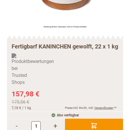
Fertigbarf KANINCHEN gewolft, 22 x 1 kg
157,98 €
175,56 €
7,18 €
/ 1 kg
Preise inkl. MwSt., inkl.
Versandkosten
**
Abo verfügbar
-
+