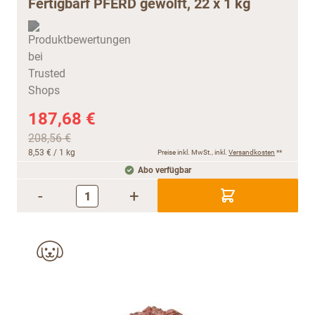
Fertigbarf PFERD gewolft, 22 x 1 kg
187,68 €
208,56 €
8,53 €
/ 1 kg
Preise inkl. MwSt., inkl.
Versandkosten
**
Abo verfügbar
-
+