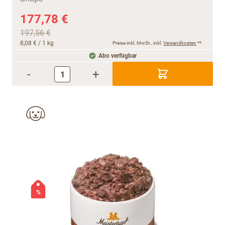
177,78 €
197,56 €
8,08 €
/ 1 kg
Preise inkl. MwSt., inkl.
Versandkosten
**
Abo verfügbar
-
+
%