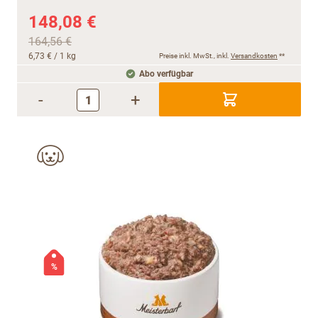
148,08 €
164,56 €
6,73 €
/ 1 kg
Preise inkl. MwSt., inkl.
Versandkosten
**
Abo verfügbar
-
+
%