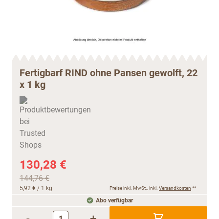
Fertigbarf RIND ohne Pansen gewolft, 22
x 1 kg
130,28 €
144,76 €
5,92 €
/ 1 kg
Preise inkl. MwSt., inkl.
Versandkosten
**
Abo verfügbar
-
+