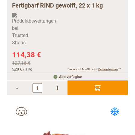
Fertigbarf RIND gewolft, 22 x 1 kg
114,38 €
127,16 €
5,20 €
/ 1 kg
Preise inkl. MwSt., inkl.
Versandkosten
**
Abo verfügbar
-
+