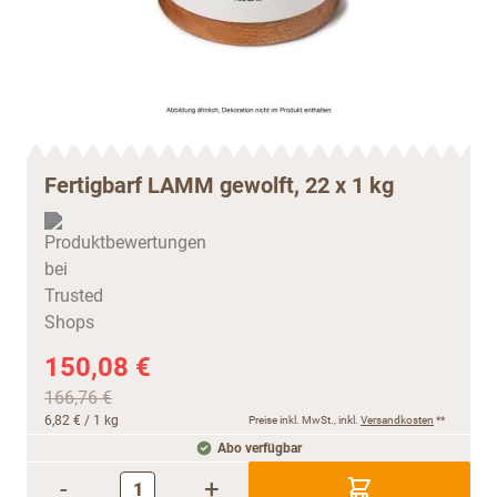
Fertigbarf LAMM gewolft, 22 x 1 kg
150,08 €
166,76 €
6,82 €
/ 1 kg
Preise inkl. MwSt., inkl.
Versandkosten
**
Abo verfügbar
-
+