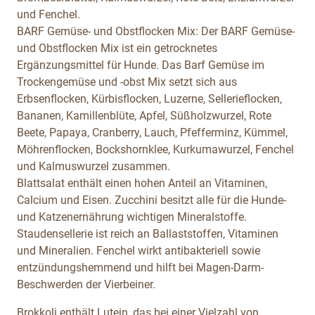
und Fenchel.
BARF Gemüse- und Obstflocken Mix:
Der BARF Gemüse-
und Obstflocken Mix ist ein getrocknetes
Ergänzungsmittel für Hunde. Das Barf Gemüse im
Trockengemüse und -obst Mix setzt sich aus
Erbsenflocken, Kürbisflocken, Luzerne, Sellerieflocken,
Bananen, Kamillenblüte, Apfel, Süßholzwurzel, Rote
Beete, Papaya, Cranberry, Lauch, Pfefferminz, Kümmel,
Möhrenflocken, Bockshornklee, Kurkumawurzel, Fenchel
und Kalmuswurzel zusammen.
Blattsalat enthält einen hohen Anteil an Vitaminen,
Calcium und Eisen. Zucchini besitzt alle für die Hunde-
und Katzenernährung wichtigen Mineralstoffe.
Staudensellerie ist reich an Ballaststoffen, Vitaminen
und Mineralien. Fenchel wirkt antibakteriell sowie
entzündungshemmend und hilft bei Magen-Darm-
Beschwerden der Vierbeiner.
Brokkoli enthält Lutein, das bei einer Vielzahl von