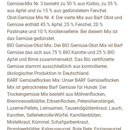
Gemüse-Mix Nr. 3 besteht zu 50 % aus Kürbis, zu 35 %
aus Apfel und zu 15 % aus gedünstetem Fenchel.
Obst-Gemüse Mix Nr. 4:
Der vierte Mix aus Barf Obst und
Gemüse enthält 45 % Apfel, 25 % Fenchel, 20 %
Pastinake und 10 % Knollensellerie. Bei diesem Mix ist
das Gemüse gedünstet.
BIO Gemüse-Obst Mix:
Der BIO Gemüse-Obst Mix ist Barf
Gemüse das sich aus 75 % BIO Karotte und 25 % BIO
Apfel und Birne zusammensetzt. Das Bio zertifizierte
Gemüse stammt ausschließlich aus kontrollierter,
ökologischer Produktion in Deutschland.
BARF Gemüseflocken Mix:
Unser BARF Gemüseflocken
Mix ist getrocknetes Barf Gemüse für Hunde. Der
Trockengemüse Mix besteht aus Möhrenflocken,
Brennnesselblätter, Erbsenflocken, Petersilienstängel,
Luzerne-Pellets, Leinsamen, Tausendgüldenkraut, Lauch,
Karotten, Sellerieknolle-Würfel, Kamillenblüten,
Mistelkraut, Kümmel, Schafgarbenkraut,
Brombeerblätter, Kalmuswurzel, Rote Bete, Enzianwurzel