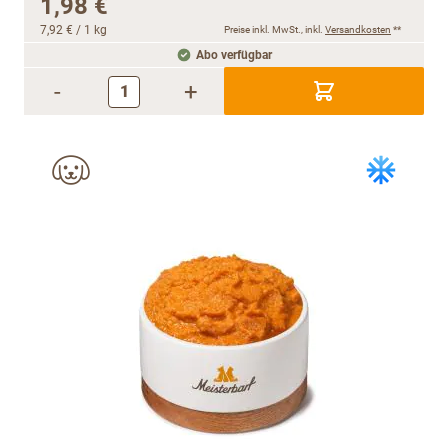
1,98 €
7,92 €
/ 1 kg
Preise inkl. MwSt., inkl.
Versandkosten
**
Abo verfügbar
-
+