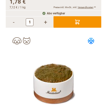
1,78 €
7,12 €
/ 1 kg
Preise inkl. MwSt., inkl.
Versandkosten
**
Abo verfügbar
-
+