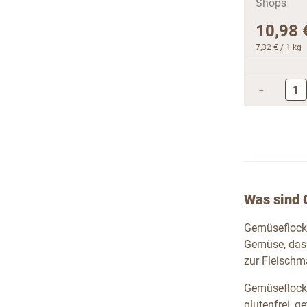
10,98 
7,32 €
/ 1 kg
-
Was sind
Gemüseflocke
Gemüse, das 
zur Fleischm
Gemüseflocke
glutenfrei, g