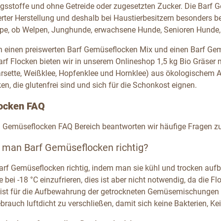
gsstoffe und ohne Getreide oder zugesetzten Zucker. Die Barf
ierter Herstellung und deshalb bei Haustierbesitzern besonders b
ppe, ob Welpen, Junghunde, erwachsene Hunde, Senioren Hunde, A
n einen preiswerten Barf Gemüseflocken Mix und einen Barf Gem
rf Flocken bieten wir in unserem Onlineshop 1,5 kg Bio Gräser 
arsette, Weißklee, Hopfenklee und Hornklee) aus ökologischem A
en, die glutenfrei sind und sich für die Schonkost eignen.
ocken FAQ
n Gemüseflocken FAQ Bereich beantworten wir häufige Fragen 
t man Barf Gemüseflocken richtig?
arf Gemüseflocken richtig, indem man sie kühl und trocken auf
 bei -18 °C einzufrieren, dies ist aber nicht notwendig, da die 
ist für die Aufbewahrung der getrockneten Gemüsemischungen am
rauch luftdicht zu verschließen, damit sich keine Bakterien, K