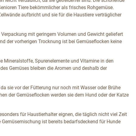
eicht verdaulich, da sie getreidefrei sind. Die schonende
Senioren Tiere bekömmlicher als frisches Rohgemüse.
llwände aufbricht und sie für die Haustiere verträglicher
ner Verpackung mit geringem Volumen und Gewicht geliefert
nd der vorherigen Trocknung ist bei Gemüseflocken keine
e Mineralstoffe, Spurenelemente und Vitamine in den
g des Gemüses bleiben die Aromen und deshalb der
da sie vor der Fütterung nur noch mit Wasser oder Brühe
chen der Gemüseflocken werden sie dem Hund oder der Katze
sonders für Haustierhalter eignen, die täglich nicht viel Zeit
ige Gemüsemischung ist bereits bedarfsdeckend für Hunde