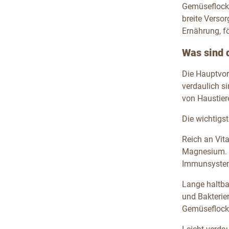
Gemüseflocke
breite Verso
Ernährung, f
Was sind 
Die Hauptvort
verdaulich s
von Haustier
Die wichtigs
Reich an Vit
Magnesium. D
Immunsystem 
Lange haltba
und Bakterie
Gemüseflocke