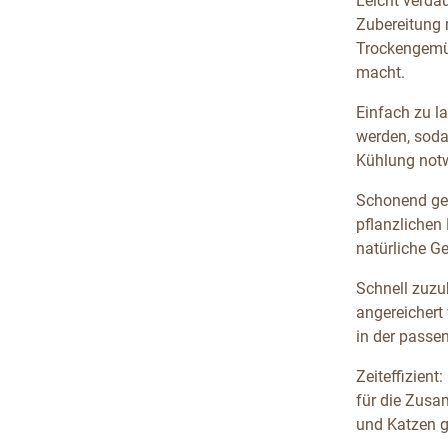
Leicht verda
Zubereitung 
Trockengemüse
macht.
Einfach zu l
werden, soda
Kühlung notw
Schonend get
pflanzlichen
natürliche G
Schnell zuzu
angereichert
in der passe
Zeiteffizient
für die Zusa
und Katzen g