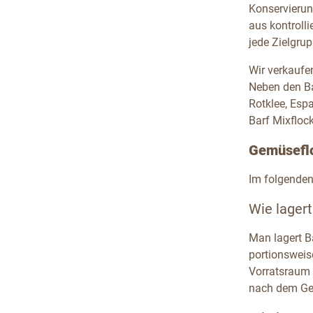
Konservierun
aus kontroll
jede Zielgru
Wir verkaufe
Neben den Ba
Rotklee, Esp
Barf Mixflock
Gemüsefl
Im folgende
Wie lager
Man lagert B
portionsweise
Vorratsraum 
nach dem Geb