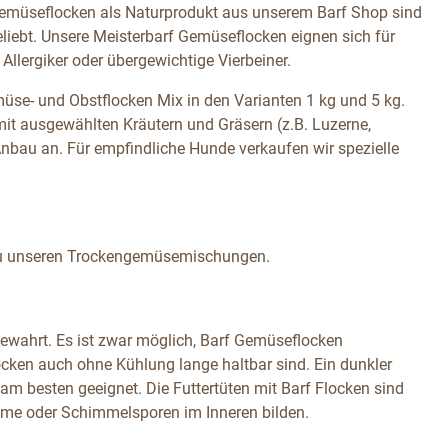
 Gemüseflocken als Naturprodukt aus unserem Barf Shop sind
eliebt. Unsere Meisterbarf Gemüseflocken eignen sich für
llergiker oder übergewichtige Vierbeiner.
üse- und Obstflocken Mix in den Varianten 1 kg und 5 kg.
mit ausgewählten Kräutern und Gräsern (z.B. Luzerne,
nbau an. Für empfindliche Hunde verkaufen wir spezielle
zu unseren Trockengemüsemischungen.
bewahrt. Es ist zwar möglich, Barf Gemüseflocken
Flocken auch ohne Kühlung lange haltbar sind. Ein dunkler
 besten geeignet. Die Futtertüten mit Barf Flocken sind
eime oder Schimmelsporen im Inneren bilden.