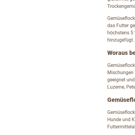
Trockengemüs
Gemüseflocke
das Futter g
höchstens 5 
hinzugefügt.
Woraus b
Gemüseflocken
Mischungen v
geeignet und
Luzerne, Pete
Gemüseflo
Gemüseflocke
Hunde und Ka
Futtermittela