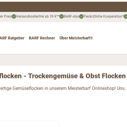
en Preis
Versandkostenfrei ab 39 €**
BARF-Abo
Tierärztliche Kooperation*
ARF Ratgeber
BARF Rechner
Über Meisterbarf®
nd
 for Katze
ggle submenu for Angebote
locken - Trockengemüse & Obst Flocken
rtige Gemüseflocken in unserem Meisterbarf Onlineshop! Uns..