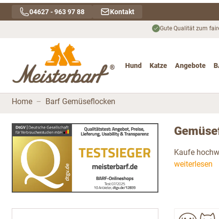
Direkt zum Inhalt
04627 - 963 97 88
Kontakt
Gute Qualität zum fair
Hund
Katze
Angebote
B
Toggle submenu for Hu
Toggle submenu
To
Home
–
Barf Gemüseflocken
Gemüsef
Kaufe hochwe
weiterlesen