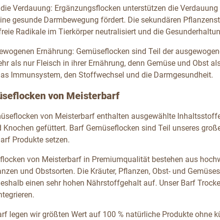
 die Verdauung: Ergänzungsflocken unterstützen die Verdauung der
 eine gesunde Darmbewegung fördert. Die sekundären Pflanzensto
reie Radikale im Tierkörper neutralisiert und die Gesunderhaltu
gewogenen Ernährung: Gemüseflocken sind Teil der ausgewoge
hr als nur Fleisch in ihrer Ernährung, denn Gemüse und Obst als
das Immunsystem, den Stoffwechsel und die Darmgesundheit.
seflocken von Meisterbarf
üseflocken von Meisterbarf enthalten ausgewählte Inhaltsstoffe
d Knochen gefüttert. Barf Gemüseflocken sind Teil unseres großen
Barf Produkte setzen.
locken von Meisterbarf in Premiumqualität bestehen aus hoc
lanzen und Obstsorten. Die Kräuter, Pflanzen, Obst- und Gemüses
eshalb einen sehr hohen Nährstoffgehalt auf. Unser Barf Trock
tegrieren.
arf legen wir größten Wert auf 100 % natürliche Produkte ohne k