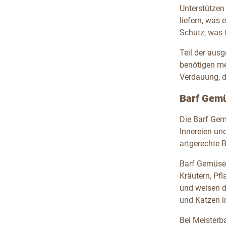
Unterstützen
liefern, was
Schutz, was f
Teil der aus
benötigen me
Verdauung, 
Barf Gemü
Die Barf Gem
Innereien un
artgerechte 
Barf Gemüsef
Kräutern, Pf
und weisen d
und Katzen in
Bei Meisterb