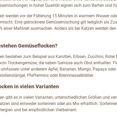
emischungen in hoher Qualität eignen sich zum Barfen und für
n werden vor der Fütterung 15 Minuten in warmem Wasser oder 
emischt. Eine getrocknete Gemüsemischung gilt lediglich als Zus
% einer Mahlzeit ausmachen. Anders als bei Katzen werden d
estehen Gemüseflocken?
 bestehen zum Beispiel aus Karotten, Erbsen, Zucchini, Roter Be
on Trockengemüse, die neben Gemüse auch Obst enthalten. Fl
 umfassen unter anderem Apfel, Bananen, Mango, Papaya oder C
rsilienstängel, Pfefferminz oder Brennnesselblätter.
cken in vielen Varianten
n gibt es in vielen Varianten, unterschiedlichen Größen und
tzen sind entweder sortenrein oder als Mix erhältlich. Sortenre
llergien und bei empfindlichen Vierbeinern.