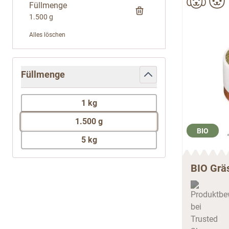
Füllmenge
1.500 g
Alles löschen
Zur Produktliste springen
Füllmenge
filter
1 kg
1.500 g
BIO
5 kg
BIO Gräs