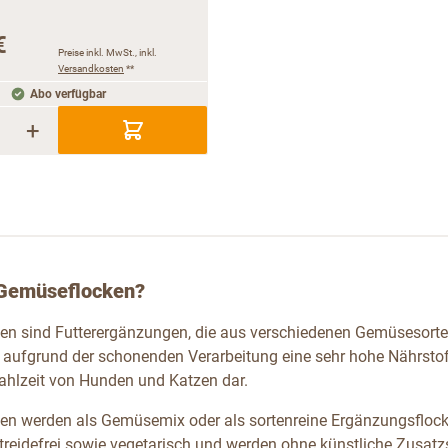
€
Preise inkl. MwSt., inkl.
Versandkosten
**
Abo verfügbar
+
 Gemüseflocken?
n sind Futterergänzungen, die aus verschiedenen Gemüsesorten
aufgrund der schonenden Verarbeitung eine sehr hohe Nährstof
ahlzeit von Hunden und Katzen dar.
n werden als Gemüsemix oder als sortenreine Ergänzungsflocke
etreidefrei sowie vegetarisch und werden ohne künstliche Zusatz