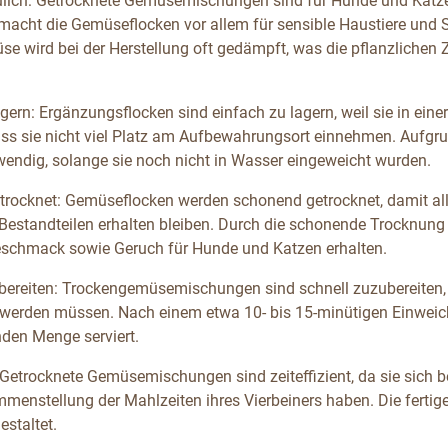
ulich: Getrocknete Gemüsemischungen sind für Hunde und Katzen l
macht die Gemüseflocken vor allem für sensible Haustiere und 
 wird bei der Herstellung oft gedämpft, was die pflanzlichen Ze
agern: Ergänzungsflocken sind einfach zu lagern, weil sie in ei
ss sie nicht viel Platz am Aufbewahrungsort einnehmen. Aufgru
endig, solange sie noch nicht in Wasser eingeweicht wurden.
rocknet: Gemüseflocken werden schonend getrocknet, damit all
 Bestandteilen erhalten bleiben. Durch die schonende Trocknun
eschmack sowie Geruch für Hunde und Katzen erhalten.
bereiten: Trockengemüsemischungen sind schnell zuzubereiten, 
 werden müssen. Nach einem etwa 10- bis 15-minütigen Einwei
nden Menge serviert.
: Getrocknete Gemüsemischungen sind zeiteffizient, da sie sich be
mmenstellung der Mahlzeiten ihres Vierbeiners haben. Die fert
estaltet.