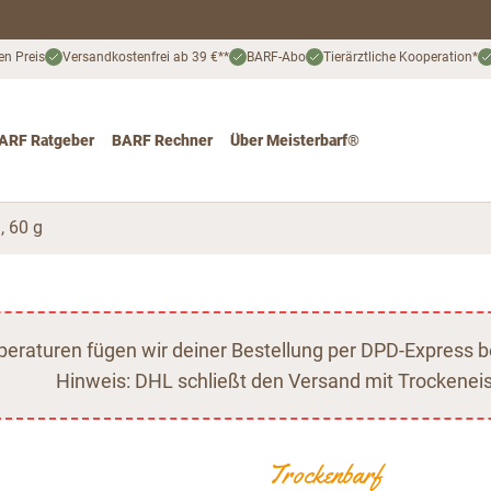
en Preis
Versandkostenfrei ab 39 €**
BARF-Abo
Tierärztliche Kooperation*
ARF Ratgeber
BARF Rechner
Über Meisterbarf®
nd
 for Katze
ggle submenu for Angebote
, 60 g
raturen fügen wir deiner Bestellung per DPD-Express b
Hinweis: DHL schließt den Versand mit Trockeneis
Trockenbarf