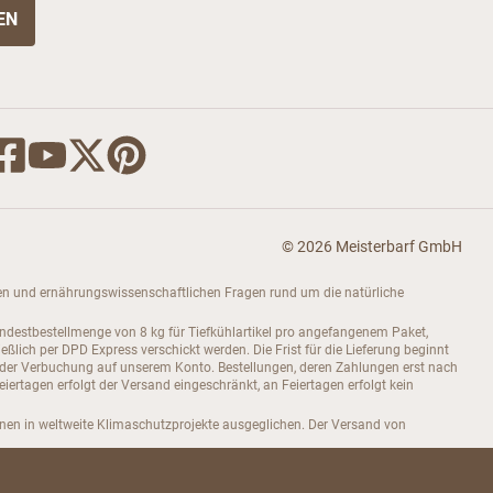
© 2026 Meisterbarf GmbH
dukten und ernährungswissenschaftlichen Fragen rund um die natürliche
indestbestellmenge von 8 kg für Tiefkühlartikel pro angefangenem Paket,
ch per DPD Express verschickt werden. Die Frist für die Lieferung beginnt
 der Verbuchung auf unserem Konto. Bestellungen, deren Zahlungen erst nach
rtagen erfolgt der Versand eingeschränkt, an Feiertagen erfolgt kein
onen in weltweite Klimaschutzprojekte ausgeglichen. Der Versand von
efert und von Ellingstedt aus versendet.