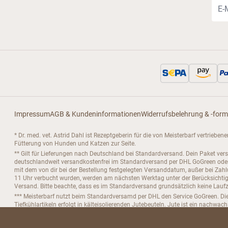
E-Ma
Impressum
AGB & Kundeninformationen
Widerrufsbelehrung & -form
* Dr. med. vet. Astrid Dahl ist Rezeptgeberin für die von Meisterbarf vertrieb
Fütterung von Hunden und Katzen zur Seite.
** Gilt für Lieferungen nach Deutschland bei Standardversand. Dein Paket ver
deutschlandweit versandkostenfrei im Standardversand per DHL GoGreen oder D
mit dem von dir bei der Bestellung festgelegten Versanddatum, außer bei Za
11 Uhr verbucht wurden, werden am nächsten Werktag unter der Berücksichtigu
Versand. Bitte beachte, dass es im Standardversand grundsätzlich keine Laufze
*** Meisterbarf nutzt beim Standardversamd per DHL den Service GoGreen. Die
Tiefkühlartikeln erfolgt in kälteisolierenden Jutebeuteln. Jute ist ein nachwac
**** Meisterbarf Barf, Brühbarf und Stockbarf werden direkt vom deutschen Her
***** Bitte beachte, das du dein Abo nur bis zu 4 Tage vor der nächsten Folge