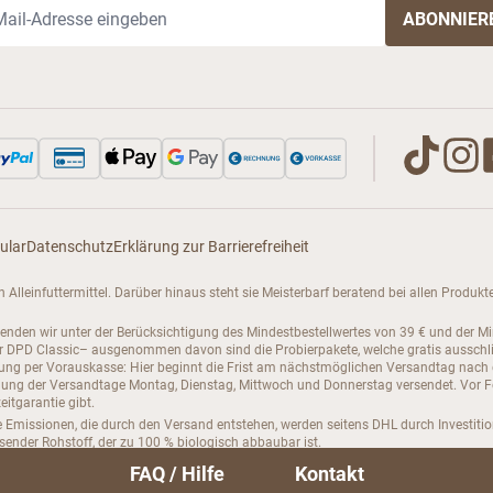
il-Adresse
ular
Datenschutz
Erklärung zur Barrierefreiheit
enen Alleinfuttermittel. Darüber hinaus steht sie Meisterbarf beratend bei allen Pro
senden wir unter der Berücksichtigung des Mindestbestellwertes von 39 € und der M
PD Classic– ausgenommen davon sind die Probierpakete, welche gratis ausschließli
hlung per Vorauskasse: Hier beginnt die Frist am nächstmöglichen Versandtag nach
ng der Versandtage Montag, Dienstag, Mittwoch und Donnerstag versendet. Vor Feie
itgarantie gibt.
 Emissionen, die durch den Versand entstehen, werden seitens DHL durch Investiti
hsender Rohstoff, der zu 100 % biologisch abbaubar ist.
steller verschickt. Kauartikel und Barf Zusätze werden von deutschen Firmen zugeli
FAQ / Hilfe
Kontakt
bestellung kündigen kannst.