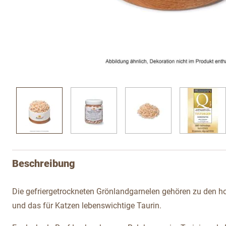
View larger image
View larger image
View larger image
View l
Beschreibung
Die gefriergetrockneten Grönlandgarnelen gehören zu den ho
und das für Katzen lebenswichtige Taurin.