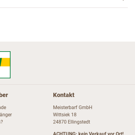
ber
Kontakt
nde
Meisterbarf GmbH
fänger
Wittsiek 18
n?
24870 Ellingstedt
ACHTUNG:
kein
Verkauf vor Ort!