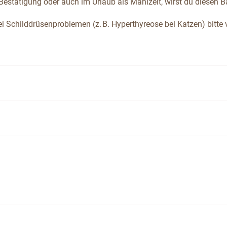
 Bestätigung oder auch im Urlaub als Mahlzeit, wirst du diesen 
i Schilddrüsenproblemen (z. B. Hyperthyreose bei Katzen) bitte 