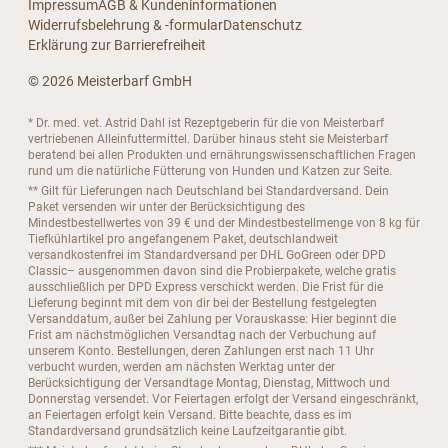
Impressum
AGB & Kundeninformationen
Widerrufsbelehrung & -formular
Datenschutz
Erklärung zur Barrierefreiheit
© 2026 Meisterbarf GmbH
* Dr. med. vet. Astrid Dahl ist Rezeptgeberin für die von Meisterbarf
vertriebenen Alleinfuttermittel. Darüber hinaus steht sie Meisterbarf
beratend bei allen Produkten und ernährungswissenschaftlichen Fragen
rund um die natürliche Fütterung von Hunden und Katzen zur Seite.
** Gilt für Lieferungen nach Deutschland bei Standardversand. Dein
Paket versenden wir unter der Berücksichtigung des
Mindestbestellwertes von 39 € und der Mindestbestellmenge von 8 kg für
Tiefkühlartikel pro angefangenem Paket, deutschlandweit
versandkostenfrei im Standardversand per DHL GoGreen oder DPD
Classic– ausgenommen davon sind die Probierpakete, welche gratis
ausschließlich per DPD Express verschickt werden. Die Frist für die
Lieferung beginnt mit dem von dir bei der Bestellung festgelegten
Versanddatum, außer bei Zahlung per Vorauskasse: Hier beginnt die
Frist am nächstmöglichen Versandtag nach der Verbuchung auf
unserem Konto. Bestellungen, deren Zahlungen erst nach 11 Uhr
verbucht wurden, werden am nächsten Werktag unter der
Berücksichtigung der Versandtage Montag, Dienstag, Mittwoch und
Donnerstag versendet. Vor Feiertagen erfolgt der Versand eingeschränkt,
an Feiertagen erfolgt kein Versand. Bitte beachte, dass es im
Standardversand grundsätzlich keine Laufzeitgarantie gibt.