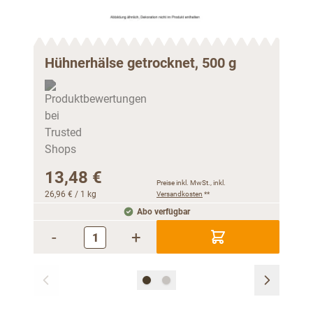
Hühnerhälse getrocknet, 500 g
Hüh
13,48 €
Preise inkl. MwSt., inkl.
15
26,96 €
/ 1 kg
Versandkosten
**
Abo verfügbar
30,96
-
+