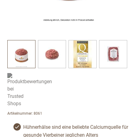
View larger image
View larger image
View larger image
View large
Artikelnummer: 8061
Hühnerhälse sind eine beliebte Calciumquelle für
gesunde Vierbeiner jeglichen Alters