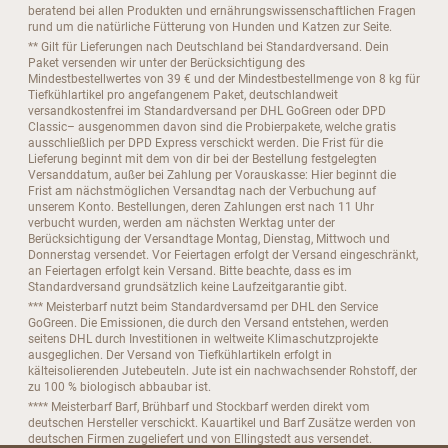
beratend bei allen Produkten und ernährungswissenschaftlichen Fragen
rund um die natürliche Fütterung von Hunden und Katzen zur Seite.
** Gilt für Lieferungen nach Deutschland bei Standardversand. Dein
Paket versenden wir unter der Berücksichtigung des
Mindestbestellwertes von 39 € und der Mindestbestellmenge von 8 kg für
Tiefkühlartikel pro angefangenem Paket, deutschlandweit
versandkostenfrei im Standardversand per DHL GoGreen oder DPD
Classic– ausgenommen davon sind die Probierpakete, welche gratis
ausschließlich per DPD Express verschickt werden. Die Frist für die
Lieferung beginnt mit dem von dir bei der Bestellung festgelegten
Versanddatum, außer bei Zahlung per Vorauskasse: Hier beginnt die
Frist am nächstmöglichen Versandtag nach der Verbuchung auf
unserem Konto. Bestellungen, deren Zahlungen erst nach 11 Uhr
verbucht wurden, werden am nächsten Werktag unter der
Berücksichtigung der Versandtage Montag, Dienstag, Mittwoch und
Donnerstag versendet. Vor Feiertagen erfolgt der Versand eingeschränkt,
an Feiertagen erfolgt kein Versand. Bitte beachte, dass es im
Standardversand grundsätzlich keine Laufzeitgarantie gibt.
*** Meisterbarf nutzt beim Standardversamd per DHL den Service
GoGreen. Die Emissionen, die durch den Versand entstehen, werden
seitens DHL durch Investitionen in weltweite Klimaschutzprojekte
ausgeglichen. Der Versand von Tiefkühlartikeln erfolgt in
kälteisolierenden Jutebeuteln. Jute ist ein nachwachsender Rohstoff, der
zu 100 % biologisch abbaubar ist.
**** Meisterbarf Barf, Brühbarf und Stockbarf werden direkt vom
deutschen Hersteller verschickt. Kauartikel und Barf Zusätze werden von
deutschen Firmen zugeliefert und von Ellingstedt aus versendet.