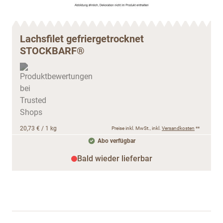
Lachsfilet gefriergetrocknet
STOCKBARF®
20,73 €
/ 1 kg
Preise inkl. MwSt., inkl.
Versandkosten
**
Abo verfügbar
Bald wieder lieferbar