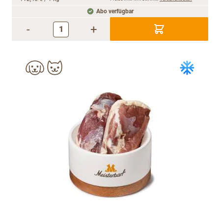
Abo verfügbar
-
+