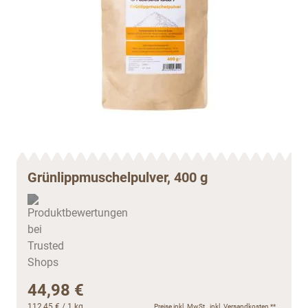
Grünlippmuschelpulver, 400 g
44,98 €
112,45 €
/ 1 kg
Preise inkl. MwSt., inkl.
Versandkosten
**