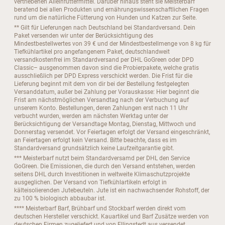
vertriebenen Alleinfuttermittel. Darüber hinaus steht sie Meisterbarf
beratend bei allen Produkten und ernährungswissenschaftlichen Fragen
rund um die natürliche Fütterung von Hunden und Katzen zur Seite.
** Gilt für Lieferungen nach Deutschland bei Standardversand. Dein
Paket versenden wir unter der Berücksichtigung des
Mindestbestellwertes von 39 € und der Mindestbestellmenge von 8 kg für
Tiefkühlartikel pro angefangenem Paket, deutschlandweit
versandkostenfrei im Standardversand per DHL GoGreen oder DPD
Classic– ausgenommen davon sind die Probierpakete, welche gratis
ausschließlich per DPD Express verschickt werden. Die Frist für die
Lieferung beginnt mit dem von dir bei der Bestellung festgelegten
Versanddatum, außer bei Zahlung per Vorauskasse: Hier beginnt die
Frist am nächstmöglichen Versandtag nach der Verbuchung auf
unserem Konto. Bestellungen, deren Zahlungen erst nach 11 Uhr
verbucht wurden, werden am nächsten Werktag unter der
Berücksichtigung der Versandtage Montag, Dienstag, Mittwoch und
Donnerstag versendet. Vor Feiertagen erfolgt der Versand eingeschränkt,
an Feiertagen erfolgt kein Versand. Bitte beachte, dass es im
Standardversand grundsätzlich keine Laufzeitgarantie gibt.
*** Meisterbarf nutzt beim Standardversamd per DHL den Service
GoGreen. Die Emissionen, die durch den Versand entstehen, werden
seitens DHL durch Investitionen in weltweite Klimaschutzprojekte
ausgeglichen. Der Versand von Tiefkühlartikeln erfolgt in
kälteisolierenden Jutebeuteln. Jute ist ein nachwachsender Rohstoff, der
zu 100 % biologisch abbaubar ist.
**** Meisterbarf Barf, Brühbarf und Stockbarf werden direkt vom
deutschen Hersteller verschickt. Kauartikel und Barf Zusätze werden von
deutschen Firmen zugeliefert und von Ellingstedt aus versendet.