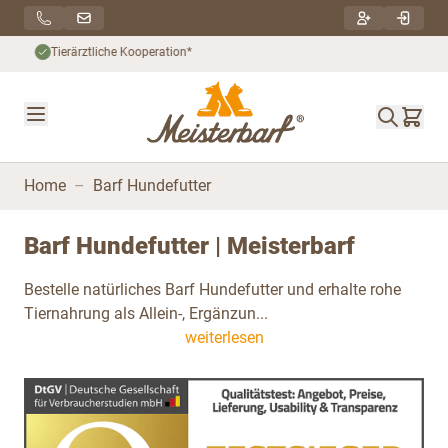
Direkt zum Inhalt
Nachhaltiger Versand***
Home
–
Barf Hundefutter
Barf Hundefutter | Meisterbarf
Bestelle natürliches Barf Hundefutter und erhalte rohe
Tiernahrung als Allein-, Ergänzun...
weiterlesen