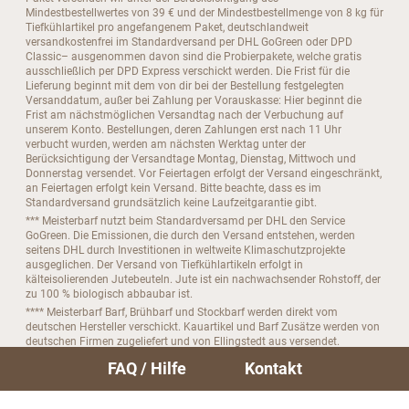
Mindestbestellwertes von 39 € und der Mindestbestellmenge von 8 kg für
Tiefkühlartikel pro angefangenem Paket, deutschlandweit
versandkostenfrei im Standardversand per DHL GoGreen oder DPD
Classic– ausgenommen davon sind die Probierpakete, welche gratis
ausschließlich per DPD Express verschickt werden. Die Frist für die
Lieferung beginnt mit dem von dir bei der Bestellung festgelegten
Versanddatum, außer bei Zahlung per Vorauskasse: Hier beginnt die
Frist am nächstmöglichen Versandtag nach der Verbuchung auf
unserem Konto. Bestellungen, deren Zahlungen erst nach 11 Uhr
verbucht wurden, werden am nächsten Werktag unter der
Berücksichtigung der Versandtage Montag, Dienstag, Mittwoch und
Donnerstag versendet. Vor Feiertagen erfolgt der Versand eingeschränkt,
an Feiertagen erfolgt kein Versand. Bitte beachte, dass es im
Standardversand grundsätzlich keine Laufzeitgarantie gibt.
*** Meisterbarf nutzt beim Standardversamd per DHL den Service
GoGreen. Die Emissionen, die durch den Versand entstehen, werden
seitens DHL durch Investitionen in weltweite Klimaschutzprojekte
ausgeglichen. Der Versand von Tiefkühlartikeln erfolgt in
kälteisolierenden Jutebeuteln. Jute ist ein nachwachsender Rohstoff, der
zu 100 % biologisch abbaubar ist.
**** Meisterbarf Barf, Brühbarf und Stockbarf werden direkt vom
deutschen Hersteller verschickt. Kauartikel und Barf Zusätze werden von
deutschen Firmen zugeliefert und von Ellingstedt aus versendet.
***** Bitte beachte, das du dein Abo nur bis zu 4 Tage vor der nächsten
FAQ / Hilfe
Kontakt
Folgebestellung kündigen kannst.