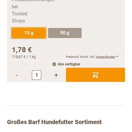
15 g
90 g
1,78 €
118,67 €
/ 1 kg
Preise inkl. MwSt., inkl.
Versandkosten
**
Abo verfügbar
-
+
Großes Barf Hundefutter Sortiment