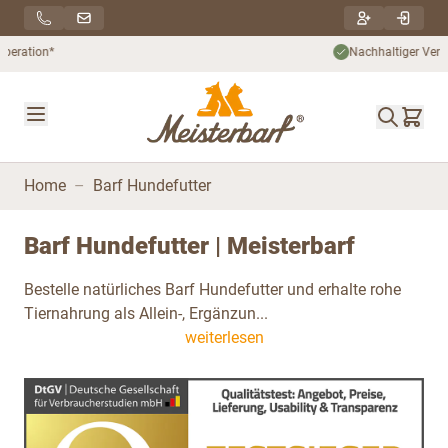
Direkt zum Inhalt
Nachhaltiger Versand***
Home
–
Barf Hundefutter
Barf Hundefutter | Meisterbarf
Bestelle natürliches Barf Hundefutter und erhalte rohe
Tiernahrung als Allein-, Ergänzun...
weiterlesen