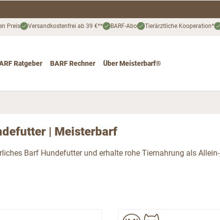
en Preis
Versandkostenfrei ab 39 €**
BARF-Abo
Tierärztliche Kooperation*
ARF Ratgeber
BARF Rechner
Über Meisterbarf®
nd
 for Katze
ggle submenu for Angebote
defutter | Meisterbarf
rliches Barf Hundefutter und erhalte rohe Tiernahrung als Allein-