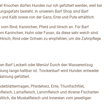
e! Knochen dürfen Hunden nur roh gefüttert werden, weil bei
zungsgefahr besteht. In unserem Barf Shop sind Barf
nd Kalb sowie von der Gans, Ente und Pute erhältlich.
 vom Rind, Kaninchen, Pferd und Hirsch an. Für Barf
om Kaninchen, Huhn oder Fasan, da diese sehr weich sind.
Hirsch, Rind oder Ochsen zu empfehlen, um die Zahnpflege
eten Barf Leckerli oder Menüs! Durch den Wasserentzug
hlung lange haltbar ist. Trockenbarf wird Hunden entweder
Nahrung gefüttert.
erblättermagen, Pferdeherz, Ente, Thunfischfilet,
fleisch, Lamafleisch, Lammfleisch und diverse Fischarten
tlich, die Muskelfleisch und Innereien vom jeweiligen