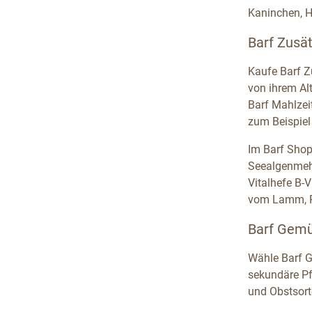
Kaninchen, H
Barf Zusä
Kaufe Barf Z
von ihrem Al
Barf Mahlzeit
zum Beispiel
Im Barf Shop
Seealgenmehl
Vitalhefe B-
vom Lamm, Pf
Barf Gemü
Wähle Barf G
sekundäre Pf
und Obstsort