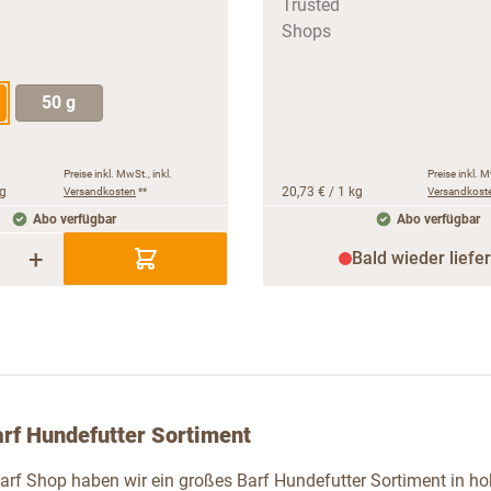
50 g
Preise inkl. MwSt., inkl.
Preise inkl. M
kg
Versandkosten
**
20,73 €
/ 1 kg
Versandkost
Abo verfügbar
Abo verfügbar
+
Bald wieder liefe
rf Hundefutter Sortiment
arf Shop haben wir ein großes Barf Hundefutter Sortiment in hoh