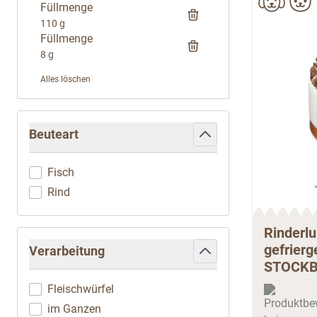
Füllmenge
110 g
Füllmenge
8 g
Alles löschen
Zur Produktliste springen
Beuteart
filter
Fisch
Rind
Rinderl
gefrierg
Verarbeitung
STOCK
filter
Fleischwürfel
im Ganzen