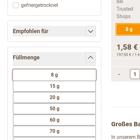
gefriergetrocknet
8 g
Empfohlen für
filter
1,58 €
197,50 €
/ 1 
Füllmenge
filter
-
8 g
15 g
20 g
50 g
60 g
Großes Ba
70 g
In unserem B