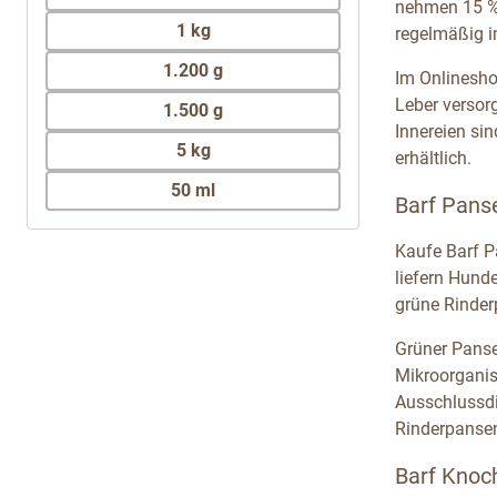
nehmen 15 % 
1 kg
regelmäßig i
1.200 g
Im Onlinesho
Leber versorg
1.500 g
Innereien si
5 kg
erhältlich.
50 ml
Barf Pans
Kaufe Barf P
liefern Hund
grüne Rinder
Grüner Panse
Mikroorganis
Ausschlussdi
Rinderpansen
Barf Knoc