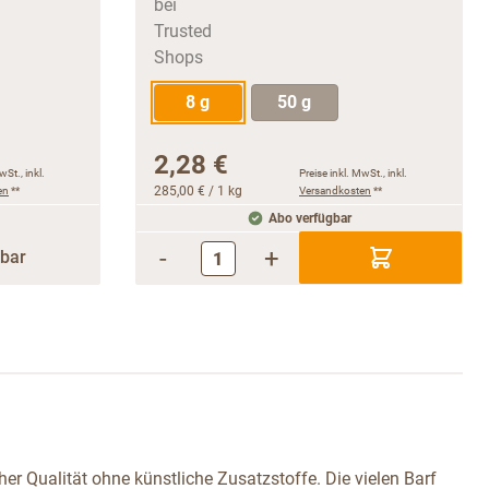
8 g
50 g
2,28 €
wSt., inkl.
Preise inkl. MwSt., inkl.
en
**
285,00 €
/ 1 kg
Versandkosten
**
Abo verfügbar
-
+
rbar
er Qualität ohne künstliche Zusatzstoffe. Die vielen Barf