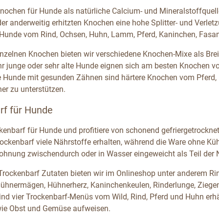
nochen für Hunde als natürliche Calcium- und Mineralstoffquell
er anderweitig erhitzten Knochen eine hohe Splitter- und Verlet
Hunde vom Rind, Ochsen, Huhn, Lamm, Pferd, Kaninchen, Fasan u
nzelnen Knochen bieten wir verschiedene Knochen-Mixe als Brei
hr junge oder sehr alte Hunde eignen sich am besten Knochen v
e Hunde mit gesunden Zähnen sind härtere Knochen vom Pferd, 
er zu unterstützen.
rf für Hunde
ckenbarf für Hunde und profitiere von schonend gefriergetrockn
rockenbarf viele Nährstoffe erhalten, während die Ware ohne Kü
elohnung zwischendurch oder in Wasser eingeweicht als Teil der 
 Trockenbarf Zutaten bieten wir im Onlineshop unter anderem Rind
Hühnermägen, Hühnerherz, Kaninchenkeulen, Rinderlunge, Ziegen
sind vier Trockenbarf-Menüs vom Wild, Rind, Pferd und Huhn erhäl
wie Obst und Gemüse aufweisen.