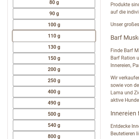
80 g
Produkte sin
auf die indiv
90 g
Unser großes 
100 g
110 g
Barf Muske
130 g
Finde Barf M
Barf Ration 
150 g
Innereien, P
200 g
Wir verkaufe
250 g
sowie von der
400 g
Lama und Zie
aktive Hunde
490 g
Innereien
500 g
540 g
Entdecke Inn
Beutetieren l
800 g