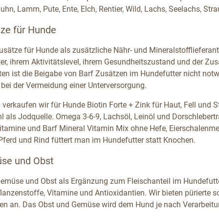
uhn, Lamm, Pute, Ente, Elch, Rentier, Wild, Lachs, Seelachs, Str
tze für Hunde
usätze für Hunde als zusätzliche Nähr- und Mineralstofflieferan
ter, ihrem Aktivitätslevel, ihrem Gesundheitszustand und der 
en ist die Beigabe von Barf Zusätzen im Hundefutter nicht notwen
 bei der Vermeidung einer Unterversorgung.
 verkaufen wir für Hunde Biotin Forte + Zink für Haut, Fell und
 als Jodquelle. Omega 3-6-9, Lachsöl, Leinöl und Dorschlebert
Vitamine und Barf Mineral Vitamin Mix ohne Hefe, Eierschalenm
erd und Rind füttert man im Hundefutter statt Knochen.
se und Obst
emüse und Obst als Ergänzung zum Fleischanteil im Hundefutter
lanzenstoffe, Vitamine und Antioxidantien. Wir bieten püriert
en an. Das Obst und Gemüse wird dem Hund je nach Verarbeitung