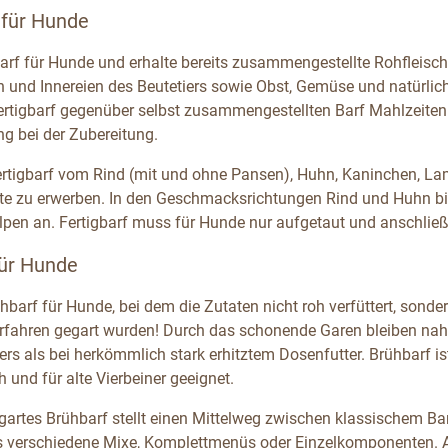
 für Hunde
arf für Hunde und erhalte bereits zusammengestellte Rohfleisch-
h und Innereien des Beutetiers sowie Obst, Gemüse und natürli
Fertigbarf gegenüber selbst zusammengestellten Barf Mahlzeiten
ng bei der Zubereitung.
Fertigbarf vom Rind (mit und ohne Pansen), Huhn, Kaninchen, L
e zu erwerben. In den Geschmacksrichtungen Rind und Huhn biete
pen an. Fertigbarf muss für Hunde nur aufgetaut und anschlie
für Hunde
hbarf für Hunde, bei dem die Zutaten nicht roh verfüttert, son
rfahren gegart wurden! Durch das schonende Garen bleiben nahe
ders als bei herkömmlich stark erhitztem Dosenfutter. Brühbarf i
 und für alte Vierbeiner geeignet.
gartes Brühbarf stellt einen Mittelweg zwischen klassischem Bar
s verschiedene Mixe, Komplettmenüs oder Einzelkomponenten. Al