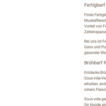
Fertigbarf
Finde Fertigb
Muskelfleisc
Vorteil von 
Zeiteinsparu
Bei uns ist 
Gans und Put
gesunder Wel
Brühbarf 
Entdecke Brü
Sous-vide-Ve
erhalten, an
rohem Fleisch
Sous-vide ge
für Hunde al