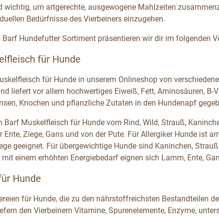
d wichtig, um artgerechte, ausgewogene Mahlzeiten zusammenz
iduellen Bedürfnisse des Vierbeiners einzugehen.
Barf Hundefutter Sortiment präsentieren wir dir im folgenden Ver
lfleisch für Hunde
uskelfleisch für Hunde in unserem Onlineshop von verschiedenen 
und liefert vor allem hochwertiges Eiweiß, Fett, Aminosäuren, B
ansen, Knochen und pflanzliche Zutaten in den Hundenapf gege
n Barf Muskelfleisch für Hunde vom Rind, Wild, Strauß, Kaninch
 Ente, Ziege, Gans und von der Pute. Für Allergiker Hunde ist am
ge geeignet. Für übergewichtige Hunde sind Kaninchen, Strauß,
 mit einem erhöhten Energiebedarf eignen sich Lamm, Ente, Gan
 für Hunde
ereien für Hunde, die zu den nährstoffreichsten Bestandteilen d
iefern den Vierbeinern Vitamine, Spurenelemente, Enzyme, unters