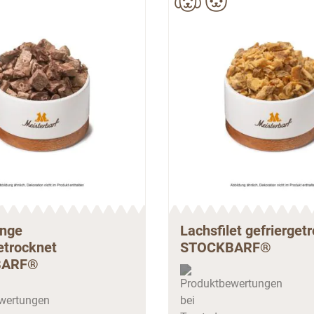
unge
Lachsfilet gefrierget
etrocknet
STOCKBARF®
BARF®