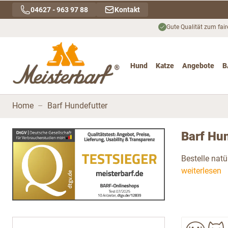
Direkt zum Inhalt
04627 - 963 97 88
Kontakt
Gute Qualität zum fair
Hund
Katze
Angebote
B
Toggle submenu for Hu
Toggle submenu
To
Home
–
Barf Hundefutter
Barf Hun
Bestelle natü
weiterlesen