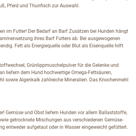
auß, Pferd und Thunfisch zur Auswahl.
ten im Futter! Der Bedarf an Barf Zusätzen bei Hunden hängt
Zusammensetzung ihres Barf Futters ab. Bei ausgewogenen
dig. Fett als Energiequelle oder Blut als Eisenquelle hilft
 Stoffwechsel, Grünlippmuschelpulver für die Gelenke und
ran liefern dem Hund hochwertige Omega-Fettsäuren,
ehl sowie Algenkalk zahlreiche Mineralien. Das Knochenmehl
! Gemüse und Obst liefern Hunden vor allem Ballaststoffe,
e sowie getrocknete Mischungen aus verschiedenen Gemüse-
 entweder aufgetaut oder in Wasser eingeweicht gefüttert.