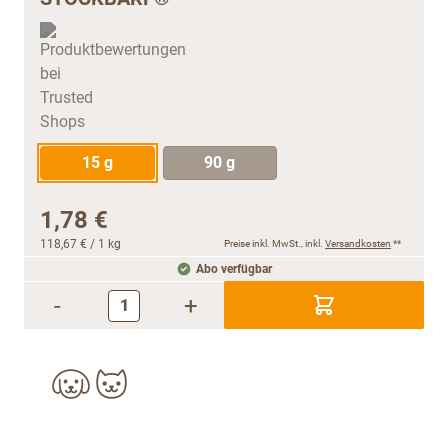
15 g
90 g
1,78 €
118,67 €
/ 1 kg
Preise inkl. MwSt., inkl.
Versandkosten
**
Abo verfügbar
-
+