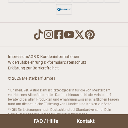
Impressum
AGB & Kundeninformationen
Widerrufsbelehrung & -formular
Datenschutz
Erklärung zur Barrierefreiheit
© 2026 Meisterbarf GmbH
* Dr. med. vet. Astrid Dahl ist Rezeptgeberin für die von Meisterbarf
vertriebenen Alleinfuttermittel. Darüber hinaus steht sie Meisterbarf
beratend bei allen Produkten und ernährungswissenschaftlichen Fragen
rund um die natürliche Fütterung von Hunden und Katzen zur Seite.
** Gilt für Lieferungen nach Deutschland bei Standardversand. Dein
Paket versenden wir unter der Berücksichtigung des
Mindestbestellwertes von 39 € und der Mindestbestellmenge von 8 kg für
FAQ / Hilfe
Kontakt
Tiefkühlartikel pro angefangenem Paket, deutschlandweit
versandkostenfrei im Standardversand per DHL GoGreen oder DPD