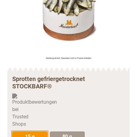
Sprotten gefriergetrocknet
STOCKBARF®
15 g
80 g