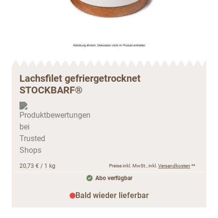
Lachsfilet gefriergetrocknet
STOCKBARF®
20,73 €
/ 1 kg
Preise inkl. MwSt., inkl.
Versandkosten
**
Abo verfügbar
Bald wieder lieferbar