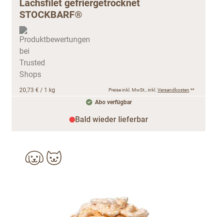
Lachsfilet gefriergetrocknet
STOCKBARF®
20,73 €
/ 1 kg
Preise inkl. MwSt., inkl.
Versandkosten
**
Abo verfügbar
Bald wieder lieferbar