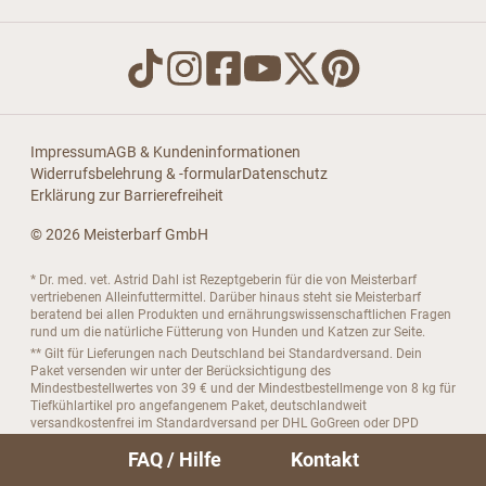
Impressum
AGB & Kundeninformationen
Widerrufsbelehrung & -formular
Datenschutz
Erklärung zur Barrierefreiheit
© 2026 Meisterbarf GmbH
* Dr. med. vet. Astrid Dahl ist Rezeptgeberin für die von Meisterbarf
vertriebenen Alleinfuttermittel. Darüber hinaus steht sie Meisterbarf
beratend bei allen Produkten und ernährungswissenschaftlichen Fragen
rund um die natürliche Fütterung von Hunden und Katzen zur Seite.
** Gilt für Lieferungen nach Deutschland bei Standardversand. Dein
Paket versenden wir unter der Berücksichtigung des
Mindestbestellwertes von 39 € und der Mindestbestellmenge von 8 kg für
Tiefkühlartikel pro angefangenem Paket, deutschlandweit
versandkostenfrei im Standardversand per DHL GoGreen oder DPD
Classic– ausgenommen davon sind die Probierpakete, welche gratis
FAQ / Hilfe
Kontakt
ausschließlich per DPD Express verschickt werden. Die Frist für die
Lieferung beginnt mit dem von dir bei der Bestellung festgelegten