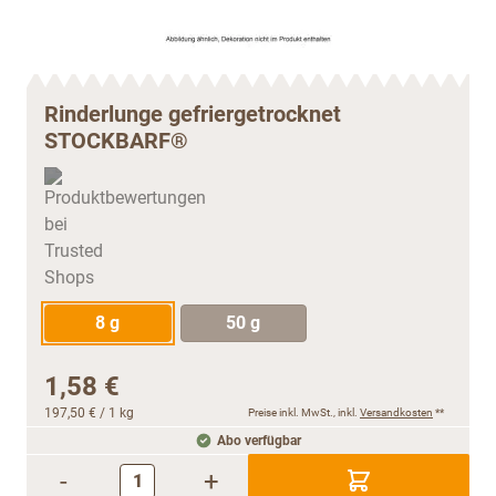
Rinderlunge gefriergetrocknet
STOCKBARF®
8 g
50 g
1,58 €
197,50 €
/ 1 kg
Preise inkl. MwSt., inkl.
Versandkosten
**
Abo verfügbar
-
+