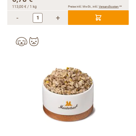
113,00 €
/ 1 kg
Preise inkl. MwSt., inkl.
Versandkosten
**
-
+