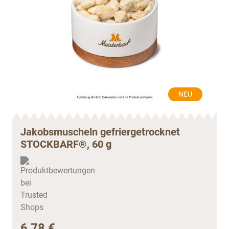
NEU
Jakobsmuscheln gefriergetrocknet
STOCKBARF®, 60 g
6,78 €