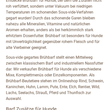
Entdecke Brühbarf für Hunde, bei dem die Zutaten nicht
roh verfüttert, sondern unter Vakuum bei niedrigen
Temperaturen im schonenden Sous-vide-Verfahren
gegart wurden! Durch das schonende Garen bleiben
nahezu alle Mineralien, Vitamine und natürlichen
Aromen erhalten, anders als bei herkömmlich stark
erhitztem Dosenfutter. Brühbarf ist besonders für Hunde
mit Unverträglichkeit gegenüber rohem Fleisch und für
alte Vierbeiner geeignet.
Sous-vide gegartes Brühbarf stellt einen Mittelweg
zwischen klassischem Barf und industriellem Nassfutter
dar. Wir verkaufen Brühbarf für Hunde als verschiedene
Mixe, Komplettmenüs oder Einzelkomponenten. Als
Brühbarf-Beutetiere stehen im Onlineshop Rind, Schwein,
Kaninchen, Huhn, Lamm, Pute, Ente, Elch, Rentier, Wild,
Lachs, Seelachs, Strauß, Pferd und Thunfisch zur
Auswahl.
Barf Zusätze für Hunde