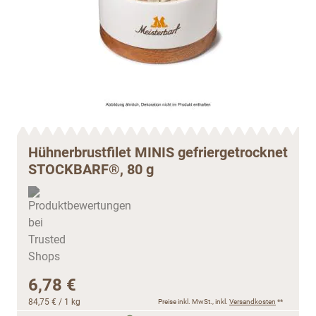
Hühnerbrustfilet MINIS gefriergetrocknet
STOCKBARF®, 80 g
6,78 €
84,75 €
/ 1 kg
Preise inkl. MwSt., inkl.
Versandkosten
**