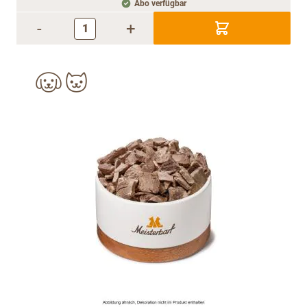
Abo verfügbar
-
+