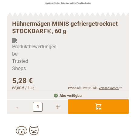
Hühnermägen MINIS gefriergetrocknet
STOCKBARF®, 60 g
5,28 €
88,00 €
/ 1 kg
Preise inkl. MwSt., inkl.
Versandkosten
**
Abo verfügbar
-
+