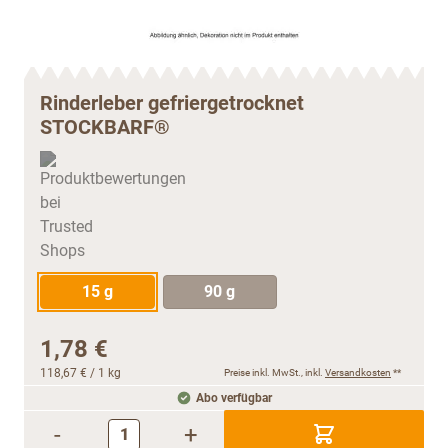
Rinderleber gefriergetrocknet
STOCKBARF®
15 g
90 g
1,78 €
118,67 €
/ 1 kg
Preise inkl. MwSt., inkl.
Versandkosten
**
Abo verfügbar
-
+