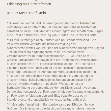
Erklärung zur Barrierefreiheit
© 2026 Meisterbarf GmbH
* Dr. med. vet. Astrid Dahl ist Rezeptgeberin für die von Meisterbarf
vertriebenen Alleinfuttermittel. Darüber hinaus steht sie Meisterbarf
beratend bei allen Produkten und ernährungswissenschaftlichen Fragen
rund um die natürliche Fütterung von Hunden und Katzen zur Seite.
** Gilt für Lieferungen nach Deutschland bei Standardversand. Dein
Paket versenden wir unter der Berücksichtigung des
Mindestbestellwertes von 39 € und der Mindestbestellmenge von 8 kg für
Tiefkühlartikel pro angefangenem Paket, deutschlandweit
versandkostenfrei im Standardversand per DHL GoGreen oder DPD
Classic– ausgenommen davon sind die Probierpakete, welche gratis
ausschließlich per DPD Express verschickt werden. Die Frist für die
Lieferung beginnt mit dem von dir bei der Bestellung festgelegten
Versanddatum, außer bei Zahlung per Vorauskasse: Hier beginnt die
Frist am nächstmöglichen Versandtag nach der Verbuchung auf
unserem Konto. Bestellungen, deren Zahlungen erst nach 11 Uhr
verbucht wurden, werden am nächsten Werktag unter der
Berücksichtigung der Versandtage Montag, Dienstag, Mittwoch und
Donnerstag versendet. Vor Feiertagen erfolgt der Versand eingeschränkt,
an Feiertagen erfolgt kein Versand. Bitte beachte, dass es im
Standardversand grundsätzlich keine Laufzeitgarantie gibt.
*** Meisterbarf nutzt beim Standardversamd per DHL den Service
GoGreen. Die Emissionen, die durch den Versand entstehen, werden