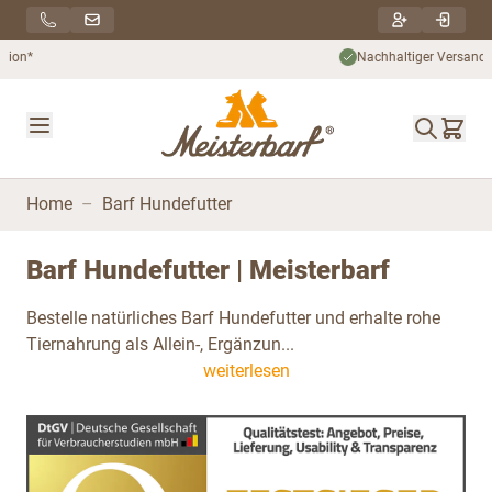
Direkt zum Inhalt
Nachhaltiger Versand***
Home
–
Barf Hundefutter
Barf Hundefutter | Meisterbarf
Bestelle natürliches Barf Hundefutter und erhalte rohe
Tiernahrung als Allein-, Ergänzun...
weiterlesen